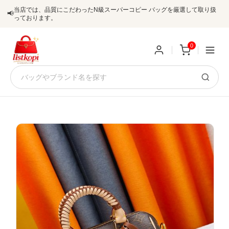
当店では、品質にこだわったN級スーパーコピー バッグを厳選して取り扱
📢
っております。
0
新
規
ロ
ユ
グ
0
ー
イ
ザ
ン
オ
ー
ー
お
listkopis@gmail.com
登
ダ
知