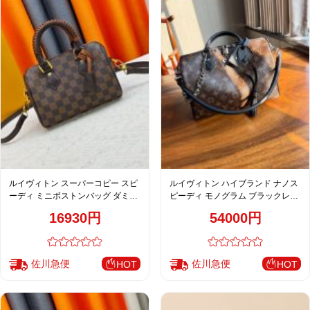
ルイヴィトン スーパーコピー スピ
ルイヴィトン ハイブランド ナノス
ーディ ミニボストンバッグ ダミエ
ピーディ モノグラム ブラックレザ
ブラウン 編み込みハンドル レザー
ー 2WAYハンドバッグ ブラウン 高
16930円
54000円
コンビ M40950 M46234
品質レプリカ
佐川急便
佐川急便
HOT
HOT