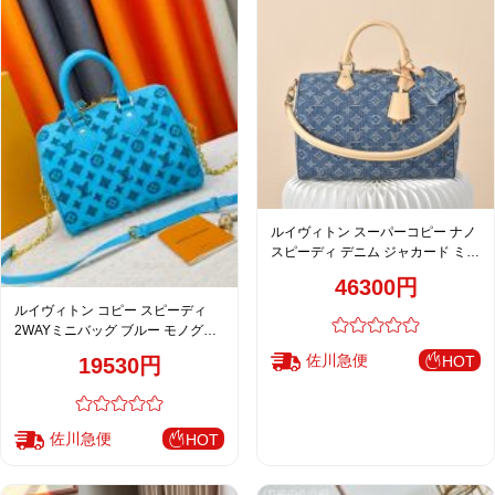
ルイヴィトン スーパーコピー ナノ
スピーディ デニム ジャカード ミニ
ボストンバッグ ブルー 人気モデル
46300円
ルイヴィトン コピー スピーディ
2WAYミニバッグ ブルー モノグラ
ム型押し チャーム付き ゴールド金
佐川急便
HOT
19530円
具
佐川急便
HOT