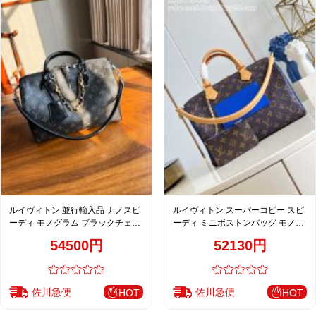
ルイヴィトン 並行輸入品 ナノスピ
ルイヴィトン スーパーコピー スピ
ーディ モノグラム ブラックチェー
ーディ ミニボストンバッグ モノグ
ン ハンドバッグ グレー 人気モデル
ラムブルー ハンドバッグ 上品配色
54500円
52130円
M29143
佐川急便
佐川急便
HOT
HOT