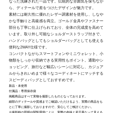
なった洗練された一品です。伝統的な雰囲気を保ちなが
ら、ディテールで差をつけたデザインが魅力です。
素材には耐久性に優れたレザー調素材を使用し、しなや
かな手触りと高級感を両立。ゴールド金具やファスナー
部分も丁寧に仕上げられており、全体の完成度を高めて
います。取り外し可能なショルダーストラップ付きで、
ハンドバッグとしてもショルダーバッグとしても使える
便利な2WAY仕様です。
コンパクトながらスマートフォンやミニウォレット、小
物類をしっかり収納できる実用性もポイント。通勤やシ
ョッピング、旅行など幅広いシーンに対応し、カジュア
ルからきれいめまで様々なコーディネートにマッチする
スピーディバッグとしておすすめです。
新品・未使用
付属品：専用保存袋
掲載商品はすべて実物を撮影したものとなっております。
細部のディテールや質感までご確認いただけるよう、実際の商品をも
とに丁寧に撮影しておりますので、安心してご検討ください。
※撮影時の照明や閲覧環境により、実際の色味と若干異なって見える