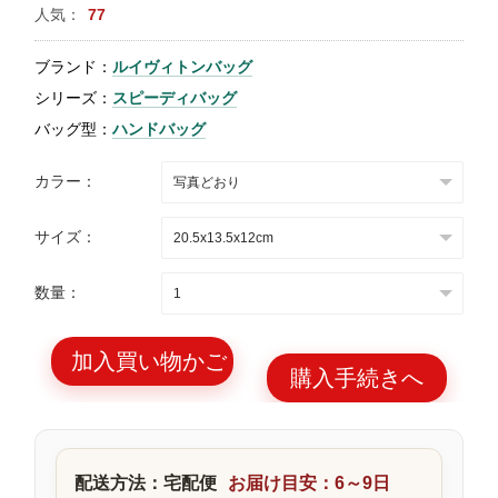
人気：
77
特
集
ブランド：
ルイヴィトンバッグ
BLOG
シリーズ：
スピーディバッグ
バッグ型：
ハンドバッグ
カラー：
サイズ：
ブランド バッ
バッグ種類
グ
数量：
加入買い物かご
購入手続きへ
最
新
製
配送方法：宅配便
お届け目安：6～9日
品