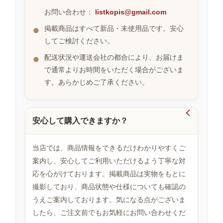
お問い合わせ：
listkopis@gmail.com
掲載商品はすべて新品・未使用品です。安心
お
してご検討ください。
す
す
配送状況や運送会社の都合により、お届けま
め
で通常よりお時間をいただく場合がございま
商
品
す。あらかじめご了承ください。

安心して購入できますか？
人
気
商
当店では、商品情報をできるだけわかりやすくご
品
案内し、安心してご利用いただけるよう丁寧な対
応を心がけております。掲載商品は実物をもとに
撮影しており、商品状態や仕様についても確認の
セ
ー
うえご案内しております。気になる点がございま
ル
したら、ご注文前でもお気軽にお問い合わせくだ
商