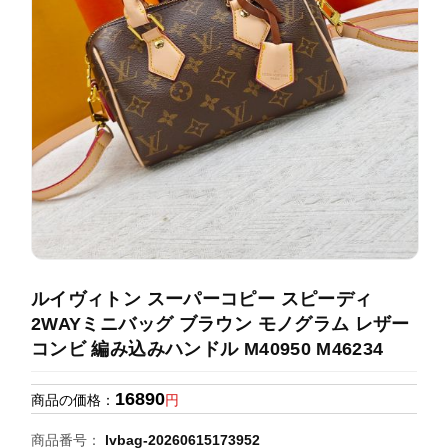
録
ホ
ー
ら
ー
ム
管
せ
バ
理
ッ
グ
通
販
人
気
ラ
ン
ルイヴィトン スーパーコピー スピーディ
キ
2WAYミニバッグ ブラウン モノグラム レザー
ン
コンビ 編み込みハンドル M40950 M46234
グ
16890
商品の価格：
円
新
作
商品番号：
lvbag-20260615173952