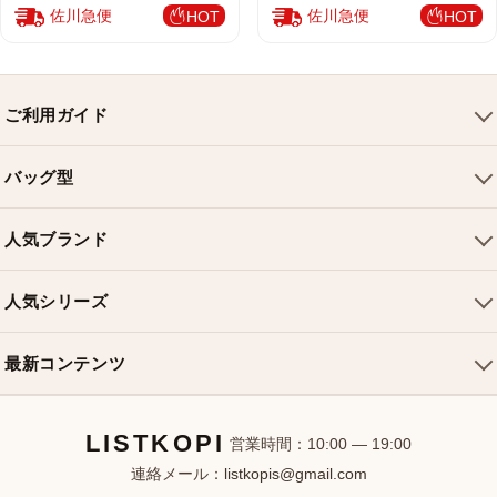
佐川急便
佐川急便
HOT
HOT
ご利用ガイド
会社概要
バッグ型
ご利用ガイド
トートバッグ
配送について
人気ブランド
ショルダーバッグ
お支払い方法
ルイヴィトンバッグ
クロスボディバッグ
返品・交換
人気シリーズ
シャネルバッグ
ハンドバッグ
よくある質問
スピーディバッグ
ディオールバッグ
ミニバッグ
最新コンテンツ
お問い合わせ
ネヴァーフルバッグ
グッチバッグ
バケットバッグ
おすすめバッグ
アルマバッグ
エルメスバッグ
リュック
LISTKOPI
新着アイテム
営業時間：10:00 — 19:00
連絡メール：
listkopis@gmail.com
選び方ガイド