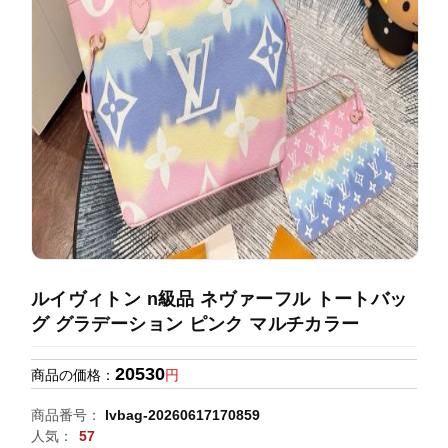
録
ホ
ー
ら
ー
ム
管
せ
バ
理
ッ
グ
通
販
人
気
ラ
ン
ルイヴィトン n級品 ネヴァーフル トートバッ
キ
グ グラデーション ピンク マルチカラー
ン
グ
20530
商品の価格：
円
新
商品番号：
lvbag-20260617170859
作
人気：
57