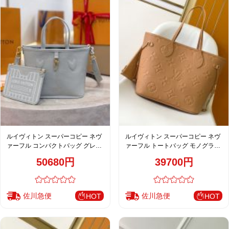
ルイヴィトン スーパーコピー ネヴ
ルイヴィトン スーパーコピー ネヴ
ァーフル コンパクトバッグ グレー
ァーフル トートバッグ モノグラム
レザー調 2WAY M12099
エンボス ベージュ レディース 注目
50680円
39700円
商品 M14319
佐川急便
佐川急便
HOT
HOT