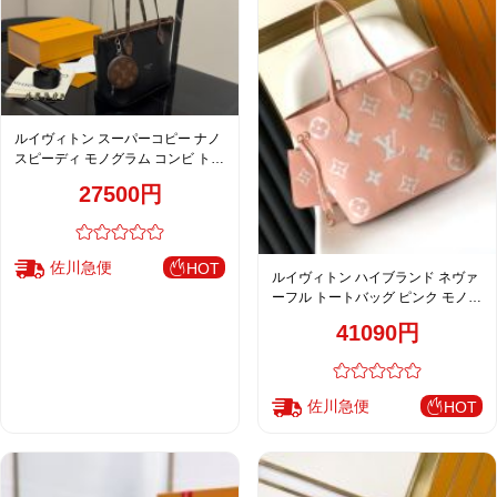
ルイヴィトン スーパーコピー ナノ
スピーディ モノグラム コンビ トー
トバッグ ブラック レディース 人気
27500円
モデル
佐川急便
HOT
ルイヴィトン ハイブランド ネヴァ
ーフル トートバッグ ピンク モノグ
ラム ホワイト配色 フェミニン印象
41090円
M46329
佐川急便
HOT