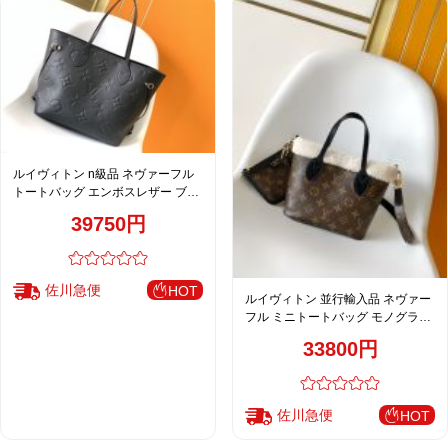
ルイヴィトン n級品 ネヴァーフル
トートバッグ エンボスレザー ブラ
ック マット質感 シンプル洗練
39750円
佐川急便
HOT
ルイヴィトン 並行輸入品 ネヴァー
フル ミニトートバッグ モノグラム
ボア切替 ブラウン コンパクト設計
33800円
M26315
佐川急便
HOT