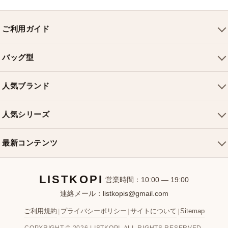
ご利用ガイド
会社概要
バッグ型
ご利用ガイド
トートバッグ
配送について
人気ブランド
ショルダーバッグ
お支払い方法
ルイヴィトンバッグ
クロスボディバッグ
返品・交換
人気シリーズ
シャネルバッグ
ハンドバッグ
よくある質問
スピーディバッグ
ディオールバッグ
ミニバッグ
最新コンテンツ
お問い合わせ
ネヴァーフルバッグ
グッチバッグ
バケットバッグ
おすすめバッグ
アルマバッグ
エルメスバッグ
リュック
LISTKOPI
新着アイテム
営業時間：10:00 — 19:00
連絡メール：
listkopis@gmail.com
選び方ガイド
ブランドカテゴリ
ご利用規約
プライバシーポリシー
サイトについて
Sitemap
|
|
|
お客様レビュー