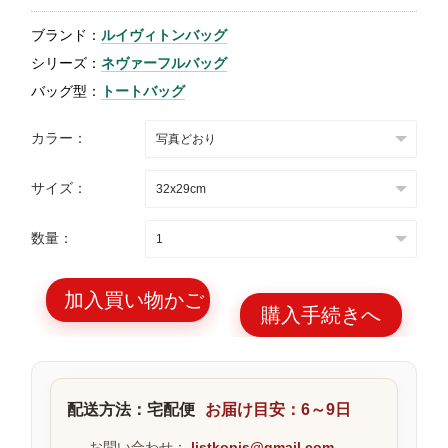
特
ブランド：
ルイヴィトンバッグ
集
シリーズ：
ネヴァーフルバッグ
BLOG
バッグ型：
トートバッグ
カラー：
サイズ：
ブランド バッ
バッグ種類
数量：
グ
加入買い物かご
購入手続きへ
最
新
配送方法：宅配便
お届け目安：6～9日
製
品
お問い合わせ：
listkopis@gmail.com