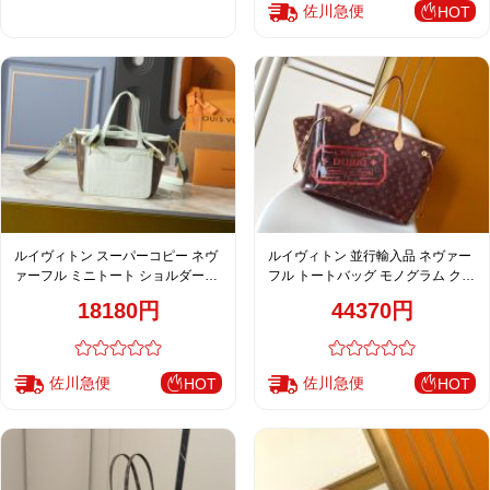
佐川急便
HOT
ルイヴィトン スーパーコピー ネヴ
ルイヴィトン 並行輸入品 ネヴァー
ァーフル ミニトート ショルダーバ
フル トートバッグ モノグラム クリ
ッグ モノグラム ミント
アブラウン レディース おすすめ
18180円
44370円
M14491
佐川急便
佐川急便
HOT
HOT