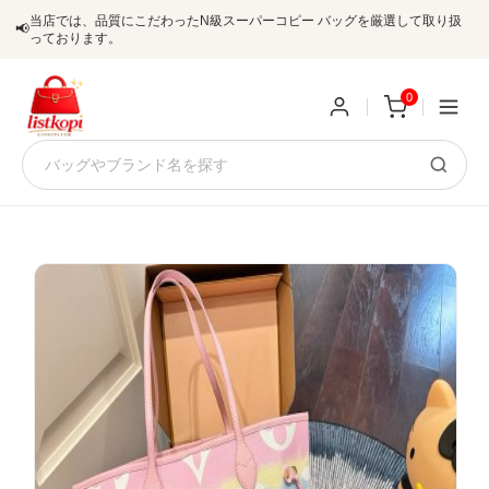
当店では、品質にこだわったN級スーパーコピー バッグを厳選して取り扱
📢
っております。
0
新
規
ロ
ユ
グ
0
ー
イ
ザ
ン
オ
ー
ー
お
listkopis@gmail.com
登
ダ
知