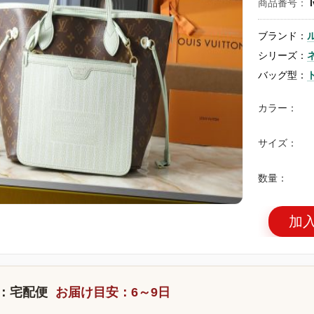
商品番号：
ブランド：
シリーズ：
バッグ型：
カラー：
サイズ：
数量：
加
：宅配便
お届け目安：6～9日