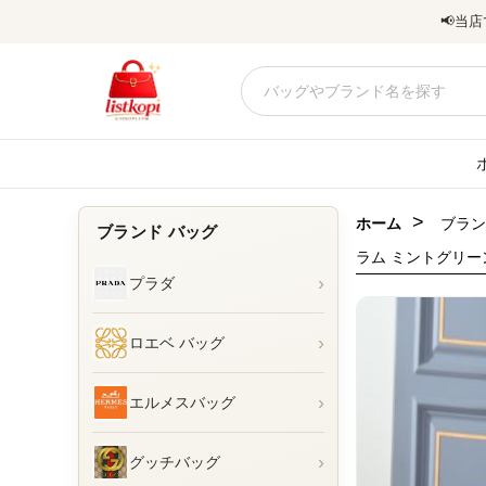
📢
当店
>
ホーム
ブラン
ブランド バッグ
ラム ミントグリー
›
プラダ
›
ロエベ バッグ
›
エルメスバッグ
›
グッチバッグ