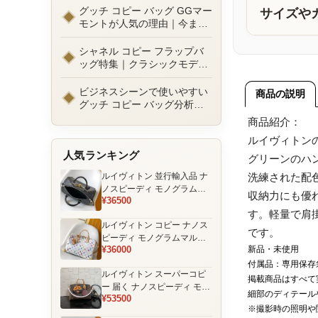
ルまで徹底比較！コピーバッ
グッチ コピー バッグ GGマー
サイズや
グ通販の選び方
モントが人気の理由｜今また
選ばれる定番ラグジュアリー
バッグとは
シャネル コピー フラップバ
ッグ特集｜クラシックモデル
の魅力と永遠に愛される理由
ビジネスシーンで使いやすい
商品の説明
グッチ コピー バッグ分析｜
通勤・商談向け人気モデル徹
商品紹介：
底解説
ルイヴィトン
人気ランキング
グリーンのハ
ルイヴィトン 並行輸入品 ナ
洗練された配
ノスピーディ モノグラムエ
収納力にも優
¥36500
クリプス ブラック チェーン
す。軽量で肩
装飾 ミニボストンバッグ
ルイヴィトン コピー ナノス
です。
ピーディ モノグラムマルチ
¥36000
新品・未使用
カラー ホワイト ゴールド金
具 リボン装飾 ミニボストン
付属品：専用保存
ルイヴィトン スーパーコピ
バッグ
掲載商品はすべて
ー 届く ナノスピーディ モノ
細部のディテール
¥53500
グラム ポーチ付き ミニボス
※撮影時の照明や
トンバッグ ブラウン 注目商