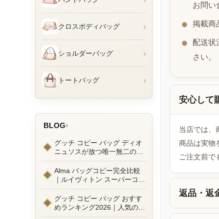
お問い
掲載商
›
クロスボディバッグ
配送状
›
ショルダーバッグ
さい。
›
トートバッグ
安心して
›
BLOG
当店では、
グッチ コピー バッグ ディオ
商品は実物
ニュソスが放つ唯一無二の魅
ご注文前で
力とは？新作ラインナップ徹
底ガイドとリアルコーデ例
Alma バッグコピー完全比較
｜ルイヴィトン スーパーコピ
ーで叶えるエレガントな日常
返品・返
グッチ コピー バッグ おすす
めランキング2026｜人気の
GGマーモントから定番モデ