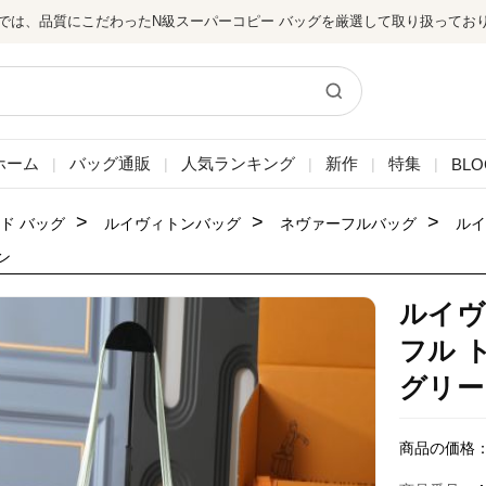
では、品質にこだわったN級スーパーコピー バッグを厳選して取り扱ってお
ホーム
バッグ通販
人気ランキング
新作
特集
BLO
|
|
|
|
|
>
>
>
ド バッグ
ルイヴィトンバッグ
ネヴァーフルバッグ
ルイ
ン
ルイヴ
フル 
グリー
商品の価格