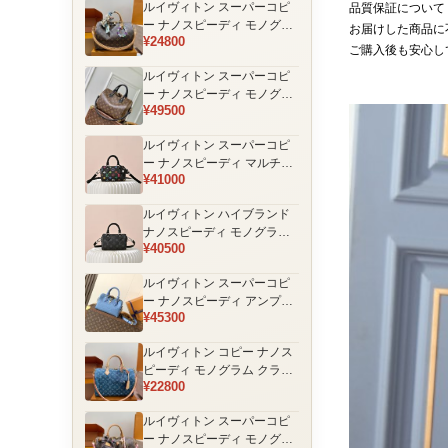
ルイヴィトン スーパーコピ
品質保証について
品
ー ナノスピーディ モノグラ
お届けした商品に
¥24800
ム 編み込みストラップ ミニ
ご購入後も安心し
ボストンバッグ ブラウン 人
ルイヴィトン スーパーコピ
気モデル
ー ナノスピーディ モノグラ
¥49500
ム ブラックハンドル 2WAY
ミニバッグ ブラウン 売れ筋
ルイヴィトン スーパーコピ
ー ナノスピーディ マルチカ
¥41000
ラーモノグラム ミニボスト
ンバッグ ブラック レディー
ルイヴィトン ハイブランド
ス
ナノスピーディ モノグラム
¥40500
シャドウ 2WAYミニバッグ
ブラック レディース
ルイヴィトン スーパーコピ
ー ナノスピーディ アンプラ
¥45300
ントレザー ミニボストンバ
ッグ ブルー レディース おす
ルイヴィトン コピー ナノス
すめ
ピーディ モノグラム クラシ
¥22800
ックデザイン ミニボストン
バッグ ブラウン 通販
ルイヴィトン スーパーコピ
ー ナノスピーディ モノグラ