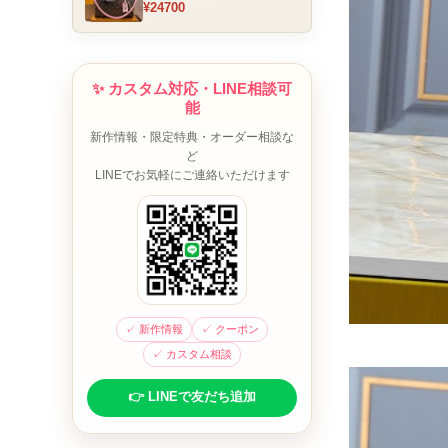
¥24700
ム チャーム装飾 ミニボスト
ンバッグ ブラウンピンク 人
気モデル
✨ カスタム対応・LINE相談可
能
新作情報・限定特典・オーダー相談な
ど
LINEでお気軽にご連絡いただけます
✓ 新作情報
✓ クーポン
✓ カスタム相談
👉 LINEで友だち追加