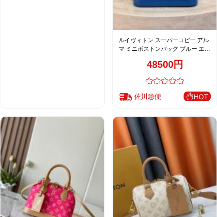
ルイヴィトン スーパーコピー アル
マ ミニボストンバッグ ブルー エピ
レザー 上品デザイン M29135
48500円
佐川急便
HOT