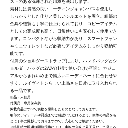
ストのある洗練された印象を演出します。
素材には質感の良いコーティングキャンバスを使用し、
しっかりとした作りと美しいシルエットを両立。細部の
金具や縫製も丁寧に仕上げられており、コピーアイテム
としての完成度も高く、日常使いにも安心して使用でき
ます。コンパクトながら収納力があり、スマートフォン
やミニウォレットなど必要なアイテムをしっかり収納可
能です。
付属のショルダーストラップにより、ハンドバッグとシ
ョルダーバッグの2WAY仕様で使い分けが可能。カジュ
アルからきれいめまで幅広いコーディネートに合わせや
すく、ルイヴィトンらしい上品さを日常に取り入れられ
る一品です。
新品・未使用
付属品：専用保存袋
掲載商品はすべて実物を撮影したものとなっております。
細部のディテールや質感までご確認いただけるよう、実際の商品をも
とに丁寧に撮影しておりますので、安心してご検討ください。
※撮影時の照明や閲覧環境により、実際の色味と若干異なって見える