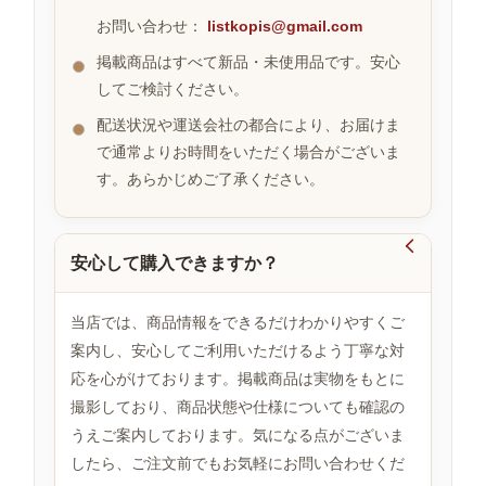
お問い合わせ：
listkopis@gmail.com
掲載商品はすべて新品・未使用品です。安心
お
してご検討ください。
す
す
配送状況や運送会社の都合により、お届けま
め
で通常よりお時間をいただく場合がございま
商
品
す。あらかじめご了承ください。

安心して購入できますか？
人
気
商
当店では、商品情報をできるだけわかりやすくご
品
案内し、安心してご利用いただけるよう丁寧な対
応を心がけております。掲載商品は実物をもとに
撮影しており、商品状態や仕様についても確認の
セ
ー
うえご案内しております。気になる点がございま
ル
したら、ご注文前でもお気軽にお問い合わせくだ
商