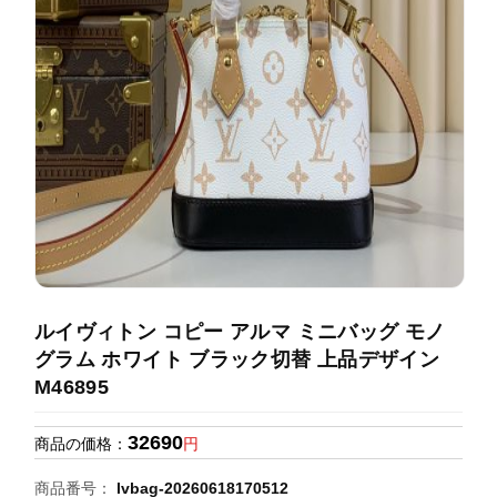
録
ホ
ー
ら
ー
ム
管
せ
バ
理
ッ
グ
通
販
人
気
ラ
ン
ルイヴィトン コピー アルマ ミニバッグ モノ
キ
グラム ホワイト ブラック切替 上品デザイン
ン
M46895
グ
32690
商品の価格：
円
新
作
商品番号：
lvbag-20260618170512