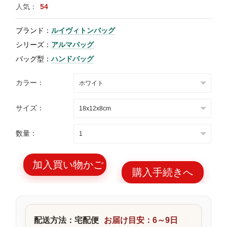
人気：
54
特
集
ブランド：
ルイヴィトンバッグ
BLOG
シリーズ：
アルマバッグ
バッグ型：
ハンドバッグ
カラー：
サイズ：
ブランド バッ
バッグ種類
グ
数量：
加入買い物かご
購入手続きへ
最
新
製
配送方法：宅配便
お届け目安：6～9日
品