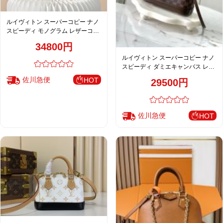
ルイヴィトン スーパーコピー ナノ
スピーディ モノグラム レザーコン
ビ ミニボストンバッグ ブラウン レ
34800円
ディース人気モデル
ルイヴィトン スーパーコピー ナノ
スピーディ ダミエキャンバス レザ
ーコンビ ハンドバッグ ブラウン レ
佐川急便
HOT
29500円
ディース高品質レプリカ
佐川急便
HOT