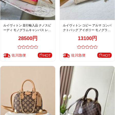
ルイヴィトン 並行輸入品 ナノスピ
ルイヴィトン コピー アルマ コンパ
ーディ モノグラムキャンバス レザ
クトバッグ アイボリー モノグラム
ーコンビ ミニバッグ ピンク レディ
キャンバス ヌメ革コンビ 通販
28500円
13100円
ース注目商品
佐川急便
佐川急便
HOT
HOT