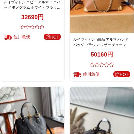
ルイヴィトン コピー アルマ ミニバ
ッグ モノグラム ホワイト ブラック
切替 上品デザイン M46895
32690円
佐川急便
HOT
ルイヴィトン n級品 アルマ ハンド
バッグ ブラウン レザー チェーン装
飾 上品デザイン M29091
50160円
佐川急便
HOT