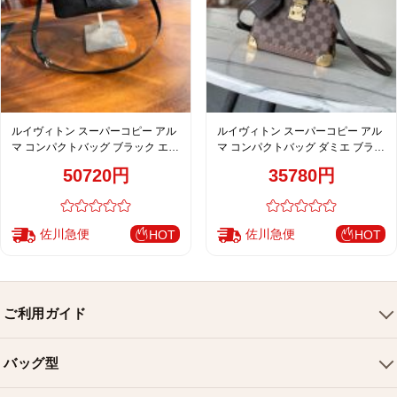
ルイヴィトン スーパーコピー アル
ルイヴィトン スーパーコピー アル
マ コンパクトバッグ ブラック エン
マ コンパクトバッグ ダミエ ブラウ
ボスレザー ゴールド金具 上品デザ
ン ミニサイズ 上品デザイン
50720円
35780円
イン M26409
M26784
佐川急便
佐川急便
HOT
HOT
ご利用ガイド
会社概要
バッグ型
ご利用ガイド
トートバッグ