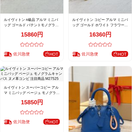
ルイヴィトン n級品 アルマ ミニバ
ルイヴィトン コピー アルマ ミニバ
ッグ ゴールド パテントモノグラム
ッグ ゴールド ホワイト フラワーパ
ミラー仕上げ レディース M11835
ターン チェーン装飾 レディース
15860円
16360円
M53152 82717 90611
佐川急便
佐川急便
HOT
HOT
ルイヴィトン スーパーコピー アル
マ ミニバッグ ベージュ モノグラム
キャンバス ヌメ革コンビ 注目商品
15850円
M27525
佐川急便
HOT