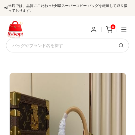
当店では、品質にこだわったN級スーパーコピー バッグを厳選して取り扱
📢
っております。
0
新
規
ロ
ユ
グ
0
ー
イ
ザ
ン
オ
ー
ー
お
listkopis@gmail.com
登
ダ
知