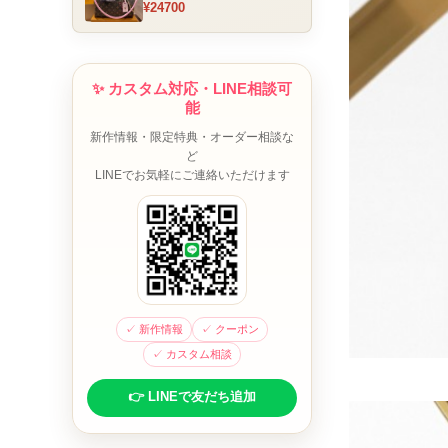
¥24700
ム チャーム装飾 ミニボスト
ンバッグ ブラウンピンク 人
気モデル
✨ カスタム対応・LINE相談可
能
新作情報・限定特典・オーダー相談な
ど
LINEでお気軽にご連絡いただけます
✓ 新作情報
✓ クーポン
✓ カスタム相談
👉 LINEで友だち追加