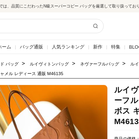
では、品質にこだわったN級スーパーコピー バッグを厳選して取り扱ってお
ホーム
バッグ通販
人気ランキング
新作
特集
BLO
|
|
|
|
|
>
>
>
ド バッグ
ルイヴィトンバッグ
ネヴァーフルバッグ
ルイ
ャメル レディース 通販 M46135
ルイヴ
ーフル
ボス 
M4613
商品の価格