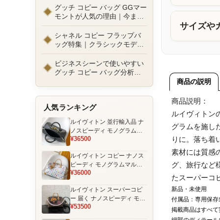
ルまで徹底比較！コピーバッ
グッチ コピー バッグ GGマー
グ通販の選び方
モントが人気の理由｜今また
選ばれる定番ラグジュアリー
サイズや
バッグとは
シャネル コピー フラップバ
ッグ特集｜クラシックモデル
の魅力と永遠に愛される理由
ビジネスシーンで使いやすい
グッチ コピー バッグ分析｜
通勤・商談向け人気モデル徹
商品の説明
底解説
商品説明：
人気ランキング
ルイヴィトン
ルイヴィトン 並行輸入品 ナ
グラムを施し
ノスピーディ モノグラムエ
¥36500
りに。落ち着
クリプス ブラック チェーン
装飾 ミニボストンバッグ
素材には質感
ルイヴィトン コピー ナノス
グ、旅行など
ピーディ モノグラムマルチ
¥36000
カラー ホワイト ゴールド金
たスーパーコ
具 リボン装飾 ミニボストン
新品・未使用
ルイヴィトン スーパーコピ
バッグ
ー 届く ナノスピーディ モノ
付属品：専用保存
¥53500
グラム ポーチ付き ミニボス
掲載商品はすべて
トンバッグ ブラウン 注目商