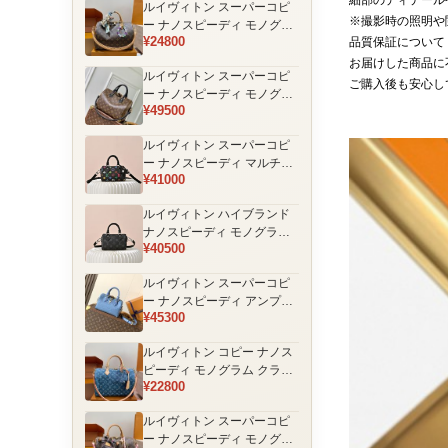
細部のディテール
ルイヴィトン スーパーコピ
品
※撮影時の照明や
ー ナノスピーディ モノグラ
¥24800
品質保証について
ム 編み込みストラップ ミニ
ボストンバッグ ブラウン 人
お届けした商品に
ルイヴィトン スーパーコピ
気モデル
ご購入後も安心し
ー ナノスピーディ モノグラ
¥49500
ム ブラックハンドル 2WAY
ミニバッグ ブラウン 売れ筋
ルイヴィトン スーパーコピ
ー ナノスピーディ マルチカ
¥41000
ラーモノグラム ミニボスト
ンバッグ ブラック レディー
ルイヴィトン ハイブランド
ス
ナノスピーディ モノグラム
¥40500
シャドウ 2WAYミニバッグ
ブラック レディース
ルイヴィトン スーパーコピ
ー ナノスピーディ アンプラ
¥45300
ントレザー ミニボストンバ
ッグ ブルー レディース おす
ルイヴィトン コピー ナノス
すめ
ピーディ モノグラム クラシ
¥22800
ックデザイン ミニボストン
バッグ ブラウン 通販
ルイヴィトン スーパーコピ
ー ナノスピーディ モノグラ