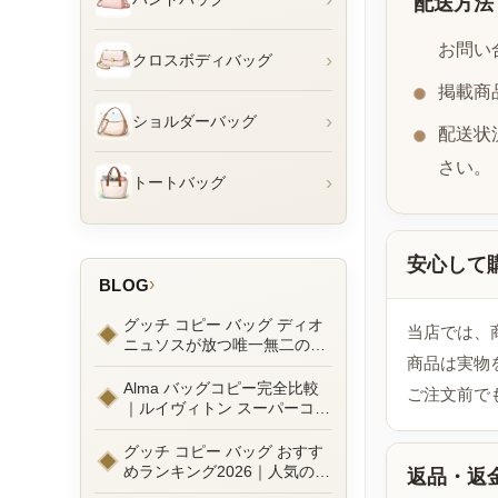
配送方法
お問い
›
クロスボディバッグ
掲載商
›
ショルダーバッグ
配送状
さい。
›
トートバッグ
安心して
›
BLOG
グッチ コピー バッグ ディオ
当店では、
ニュソスが放つ唯一無二の魅
商品は実物
力とは？新作ラインナップ徹
底ガイドとリアルコーデ例
Alma バッグコピー完全比較
ご注文前で
｜ルイヴィトン スーパーコピ
ーで叶えるエレガントな日常
グッチ コピー バッグ おすす
めランキング2026｜人気の
返品・返
GGマーモントから定番モデ