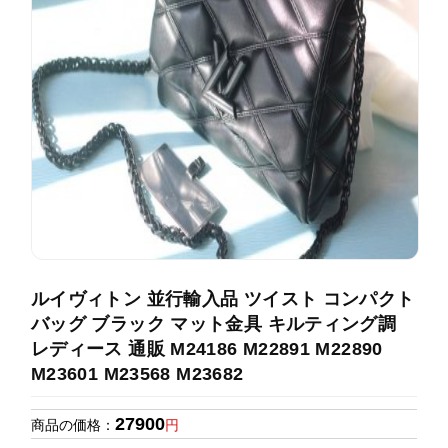
録
ホ
ー
ら
ー
ム
管
せ
バ
理
ッ
グ
通
販
人
気
ラ
ン
ルイヴィトン 並行輸入品 ツイスト コンパクト
キ
バッグ ブラック マット金具 キルティング調
ン
レディース 通販 M24186 M22891 M22890
グ
M23601 M23568 M23682
新
27900
作
商品の価格：
円