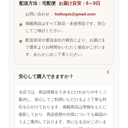
配送方法：宅配便
お届け目安：6～9日
お問い合わせ：
listkopis@gmail.com
お
掲載商品はすべて新品・未使用品です。安心
す
してご検討ください。
す
め
配送状況や運送会社の都合により、お届けま
商
品
で通常よりお時間をいただく場合がございま
す。あらかじめご了承ください。
人

気
安心して購入できますか？
商
品
当店では、商品情報をできるだけわかりやすくご
案内し、安心してご利用いただけるよう丁寧な対
応を心がけております。掲載商品は実物をもとに
セ
撮影しており、商品状態や仕様についても確認の
ー
ル
うえご案内しております。気になる点がございま
商