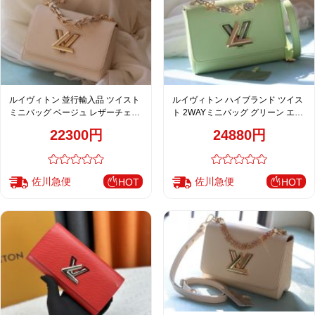
ルイヴィトン 並行輸入品 ツイスト
ルイヴィトン ハイブランド ツイス
ミニバッグ ベージュ レザーチェー
ト 2WAYミニバッグ グリーン エピ
ンショルダーバッグ レディース 人
レザー チェーン華やかデザイン
22300円
24880円
気モデル M50381 M50280
M50391 M22773 M22774 M23074
M50282 M50332
M22768
佐川急便
佐川急便
HOT
HOT