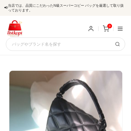
当店では、品質にこだわったN級スーパーコピー バッグを厳選して取り扱
📢
っております。
0
新
規
ロ
ユ
グ
0
ー
イ
ザ
ン
オ
ー
ー
お
listkopis@gmail.com
登
ダ
知