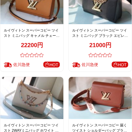
ルイヴィトン スーパーコピー ツイ
ルイヴィトン スーパーコピー ツイ
スト ミニバッグ キャメル チェーン
スト ミニバッグ ブラック エピレザ
ショルダーバッグ レディース 売れ
ー ゴールドチェーン 上品仕様
22200円
21000円
筋 M50385 M20846 M20840
M50369 M59402 M59403 M59627
M20834 M50280
M59405
佐川急便
佐川急便
HOT
HOT
ルイヴィトン スーパーコピー ツイ
ルイヴィトン スーパーコピー 届く
スト 2WAYミニバッグ ホワイト エ
ツイスト ショルダーバッグ ブラウ