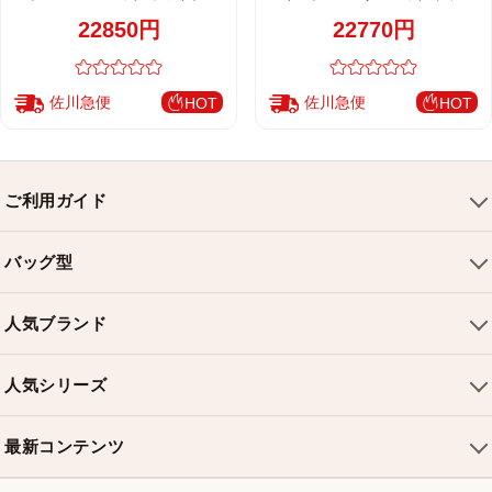
ピレザー カラーストラップ仕様
ン ロゴストラップ ゴールド金具 レ
22850円
22770円
M50508 M13243 M13678
ディース 売れ筋 M50501 M24758
M24765
佐川急便
佐川急便
HOT
HOT
ご利用ガイド
会社概要
バッグ型
ご利用ガイド
トートバッグ
配送について
人気ブランド
ショルダーバッグ
お支払い方法
ルイヴィトンバッグ
クロスボディバッグ
返品・交換
人気シリーズ
シャネルバッグ
ハンドバッグ
よくある質問
スピーディバッグ
ディオールバッグ
ミニバッグ
最新コンテンツ
お問い合わせ
ネヴァーフルバッグ
グッチバッグ
バケットバッグ
おすすめバッグ