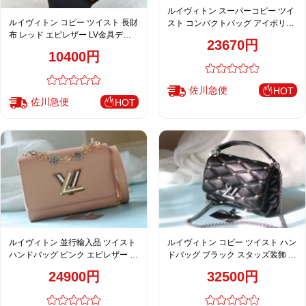
ルイヴィトン スーパーコピー ツイ
ルイヴィトン コピー ツイスト 長財
スト コンパクトバッグ アイボリー
布 レッド エピレザー LV金具デザ
エピレザー チェーン装飾 M50509
23670円
イン スリム仕上げ M61179
M13118 M13117
10400円
佐川急便
HOT
佐川急便
HOT
ルイヴィトン 並行輸入品 ツイスト
ルイヴィトン コピー ツイスト ハン
ハンドバッグ ピンク エピレザー チ
ドバッグ ブラック スタッズ装飾 シ
ェーン上品フェミニンデザイン
ルバー金具 キルティング調 レディ
24900円
32500円
M50391 M22773 M22774 M23074
ース 人気モデル M24151
M22768