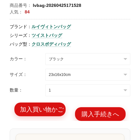
商品番号：
lvbag-20260425171528
特
人気：
84
集
ブランド：
ルイヴィトンバッグ
BLOG
シリーズ：
ツイストバッグ
バッグ型：
クロスボディバッグ
カラー：
ブランド バッ
バッグ種類
サイズ：
グ
数量：
加入買い物かご
購入手続きへ
最
新
製
品