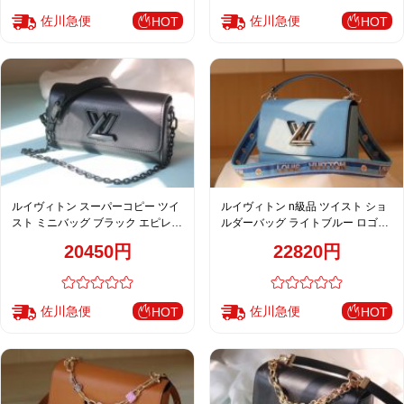
佐川急便
佐川急便
HOT
HOT
ルイヴィトン スーパーコピー ツイ
ルイヴィトン n級品 ツイスト ショ
スト ミニバッグ ブラック エピレザ
ルダーバッグ ライトブルー ロゴス
ー マット仕上げ チェーンバッグ
トラップ シルバー金具 レディース
20450円
22820円
M50281 M50280 M50282
新作 M50357 M57505 M57506
M57507 M50280 M50282
佐川急便
佐川急便
HOT
HOT