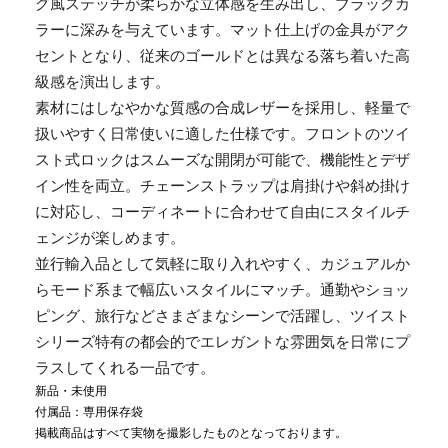
グ風ステッチが柔らかな立体感を生み出し、ブラックカ
ラーに深みを与えています。マット仕上げの金具がアク
セントとなり、従来のゴールドとは異なる落ち着いた高
級感を演出します。
素材にはしなやかな質感の合成レザーを採用し、軽量で
扱いやすく日常使いに適した仕様です。フロントのツイ
スト式ロックはスムーズな開閉が可能で、機能性とデザ
イン性を両立。チェーンストラップは肩掛けや斜め掛け
に対応し、コーディネートに合わせて自由にスタイルチ
ェンジが楽しめます。
並行輸入品として気軽に取り入れやすく、カジュアルか
らモード系まで幅広いスタイルにマッチ。通勤やショッ
ピング、旅行などさまざまなシーンで活躍し、ツイスト
シリーズ特有の都会的でエレガントな雰囲気を日常にプ
ラスしてくれる一品です。
新品・未使用
付属品：専用保存袋
掲載商品はすべて実物を撮影したものとなっております。