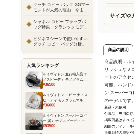
ルまで徹底比較！コピーバッ
グッチ コピー バッグ GGマー
グ通販の選び方
モントが人気の理由｜今また
選ばれる定番ラグジュアリー
サイズや
バッグとは
シャネル コピー フラップバ
ッグ特集｜クラシックモデル
の魅力と永遠に愛される理由
ビジネスシーンで使いやすい
グッチ コピー バッグ分析｜
通勤・商談向け人気モデル徹
商品の説明
底解説
商品説明：ル
人気ランキング
リッシュなミ
ルイヴィトン 並行輸入品 ナ
ートのアクセ
ノスピーディ モノグラムエ
¥36500
可能。ハンド
クリプス ブラック チェーン
装飾 ミニボストンバッグ
ン スーパー
ルイヴィトン コピー ナノス
のモデルです
ピーディ モノグラムマルチ
¥36000
カラー ホワイト ゴールド金
新品・未使用
具 リボン装飾 ミニボストン
付属品：専用保存
ルイヴィトン スーパーコピ
バッグ
掲載商品はすべて
ー 届く ナノスピーディ モノ
¥53500
グラム ポーチ付き ミニボス
細部のディテール
トンバッグ ブラウン 注目商
※撮影時の照明や