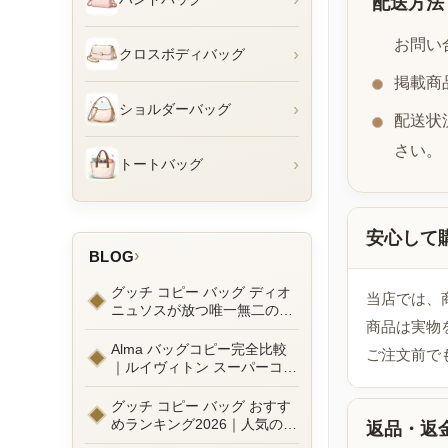
配送方法
お問い
›
クロスボディバッグ
掲載商
›
ショルダーバッグ
配送状
さい。
›
トートバッグ
安心して
›
BLOG
グッチ コピー バッグ ディオ
当店では、
ニュソスが放つ唯一無二の魅
商品は実物
力とは？新作ラインナップ徹
底ガイドとリアルコーデ例
Alma バッグコピー完全比較
ご注文前で
｜ルイヴィトン スーパーコピ
ーで叶えるエレガントな日常
グッチ コピー バッグ おすす
めランキング2026｜人気の
返品・返
GGマーモントから定番モデ