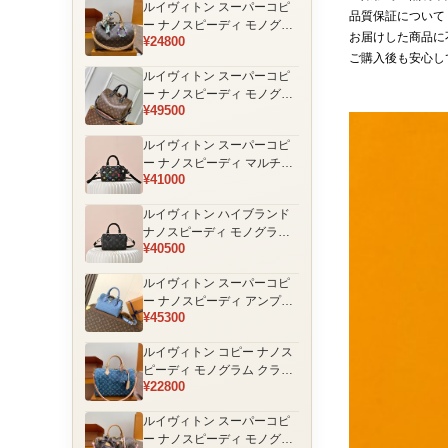
ルイヴィトン スーパーコピ
品
品質保証について
ー ナノスピーディ モノグラ
お届けした商品に
¥24800
ム 編み込みストラップ ミニ
ご購入後も安心し
ボストンバッグ ブラウン 人
ルイヴィトン スーパーコピ
気モデル
ー ナノスピーディ モノグラ
¥49500
ム ブラックハンドル 2WAY
ミニバッグ ブラウン 売れ筋
ルイヴィトン スーパーコピ
ー ナノスピーディ マルチカ
¥41000
ラーモノグラム ミニボスト
ンバッグ ブラック レディー
ルイヴィトン ハイブランド
ス
ナノスピーディ モノグラム
¥40500
シャドウ 2WAYミニバッグ
ブラック レディース
ルイヴィトン スーパーコピ
ー ナノスピーディ アンプラ
¥45300
ントレザー ミニボストンバ
ッグ ブルー レディース おす
ルイヴィトン コピー ナノス
すめ
ピーディ モノグラム クラシ
¥22800
ックデザイン ミニボストン
バッグ ブラウン 通販
ルイヴィトン スーパーコピ
ー ナノスピーディ モノグラ