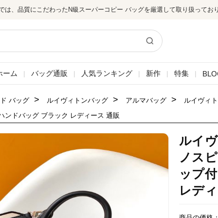
では、品質にこだわったN級スーパーコピー バッグを厳選して取り扱ってお
ホーム
バッグ通販
人気ランキング
新作
特集
BLO
|
|
|
|
|
>
>
>
ド バッグ
ルイヴィトンバッグ
アルマバッグ
ルイヴィト
ハンドバッグ ブラック レディース 通販
ルイヴ
ノスピ
ップ付
レディ
商品の価格