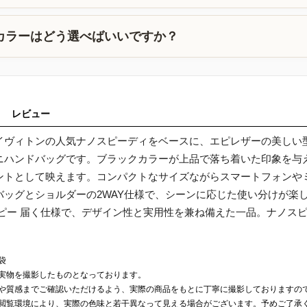
カラーはどう選べばいいですか？
レビュー
イヴィトンの人気ナノスピーディをベースに、エピレザーの美しい
ニハンドバッグです。ブラックカラーが上品で落ち着いた印象を与
ントとして映えます。コンパクトなサイズながらスマートフォンや
バッグとショルダーの2WAY仕様で、シーンに応じた使い分けが楽
コピー 届く仕様で、デザイン性と実用性を兼ね備えた一品。ナノス
。
袋
実物を撮影したものとなっております。
や質感までご確認いただけるよう、実際の商品をもとに丁寧に撮影しておりますの
閲覧環境により、実際の色味と若干異なって見える場合がございます。予めご了承