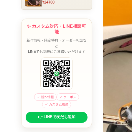
¥24700
ム チャーム装飾 ミニボスト
ンバッグ ブラウンピンク 人
気モデル
✨ カスタム対応・LINE相談可
能
新作情報・限定特典・オーダー相談な
ど
LINEでお気軽にご連絡いただけます
✓ 新作情報
✓ クーポン
✓ カスタム相談
👉 LINEで友だち追加