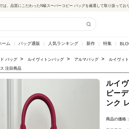
では、品質にこだわったN級スーパーコピー バッグを厳選して取り扱ってお
ホーム
バッグ通販
人気ランキング
新作
特集
BLO
|
|
|
|
|
>
>
>
ド バッグ
ルイヴィトンバッグ
アルマバッグ
ルイヴィト
ース 注目商品
ルイヴ
ピーデ
ンク 
商品の価格