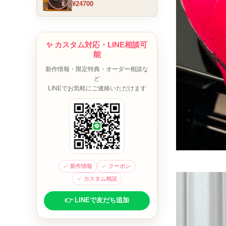
¥24700
ム チャーム装飾 ミニボスト
ンバッグ ブラウンピンク 人
気モデル
✨ カスタム対応・LINE相談可
能
新作情報・限定特典・オーダー相談な
ど
LINEでお気軽にご連絡いただけます
✓ 新作情報
✓ クーポン
✓ カスタム相談
👉 LINEで友だち追加