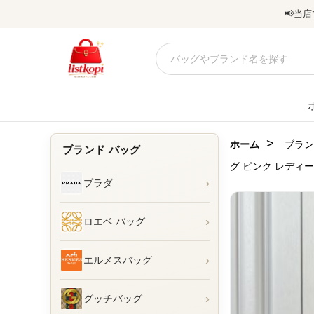
📢
当店
>
ホーム
ブラン
ブランド バッグ
グ ピンク レディ
›
プラダ
›
ロエベ バッグ
›
エルメスバッグ
›
グッチバッグ