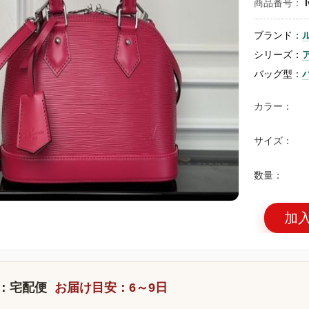
商品番号：
ブランド：
シリーズ：
バッグ型：
カラー：
サイズ：
数量：
加
：宅配便
お届け目安：6～9日