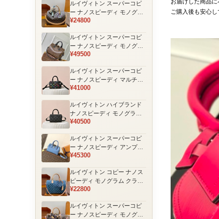
お届けした商品に
ルイヴィトン スーパーコピ
品
ご購入後も安心し
ー ナノスピーディ モノグラ
¥24800
ム 編み込みストラップ ミニ
ボストンバッグ ブラウン 人
ルイヴィトン スーパーコピ
気モデル
ー ナノスピーディ モノグラ
¥49500
ム ブラックハンドル 2WAY
ミニバッグ ブラウン 売れ筋
ルイヴィトン スーパーコピ
ー ナノスピーディ マルチカ
¥41000
ラーモノグラム ミニボスト
ンバッグ ブラック レディー
ルイヴィトン ハイブランド
ス
ナノスピーディ モノグラム
¥40500
シャドウ 2WAYミニバッグ
ブラック レディース
ルイヴィトン スーパーコピ
ー ナノスピーディ アンプラ
¥45300
ントレザー ミニボストンバ
ッグ ブルー レディース おす
ルイヴィトン コピー ナノス
すめ
ピーディ モノグラム クラシ
¥22800
ックデザイン ミニボストン
バッグ ブラウン 通販
ルイヴィトン スーパーコピ
ー ナノスピーディ モノグラ