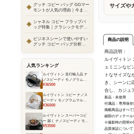
ルまで徹底比較！コピーバッ
グッチ コピー バッグ GGマー
サイズや
グ通販の選び方
モントが人気の理由｜今また
選ばれる定番ラグジュアリー
バッグとは
シャネル コピー フラップバ
ッグ特集｜クラシックモデル
の魅力と永遠に愛される理由
ビジネスシーンで使いやすい
商品の説明
グッチ コピー バッグ分析｜
通勤・商談向け人気モデル徹
商品説明：
底解説
ルイヴィトン
人気ランキング
ェミニンなピ
ルイヴィトン 並行輸入品 ナ
トなサイズな
ノスピーディ モノグラムエ
き、シーンに
¥36500
クリプス ブラック チェーン
合し、カジュ
装飾 ミニボストンバッグ
ルイヴィトン コピー ナノス
新品・未使用
ピーディ モノグラムマルチ
付属品：専用保存
¥36000
カラー ホワイト ゴールド金
掲載商品はすべて
具 リボン装飾 ミニボストン
ルイヴィトン スーパーコピ
細部のディテール
バッグ
ー 届く ナノスピーディ モノ
※撮影時の照明や
¥53500
グラム ポーチ付き ミニボス
品質保証について
トンバッグ ブラウン 注目商