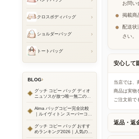
お問い
掲載商
›
クロスボディバッグ
配送状
›
ショルダーバッグ
さい。
›
トートバッグ
安心して
›
BLOG
当店では、
グッチ コピー バッグ ディオ
商品は実物
ニュソスが放つ唯一無二の魅
ご注文前で
力とは？新作ラインナップ徹
底ガイドとリアルコーデ例
Alma バッグコピー完全比較
｜ルイヴィトン スーパーコピ
ーで叶えるエレガントな日常
返品・返
グッチ コピー バッグ おすす
めランキング2026｜人気の
GGマーモントから定番モデ