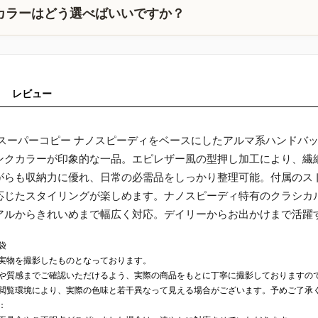
カラーはどう選べばいいですか？
レビュー
 スーパーコピー ナノスピーディをベースにしたアルマ系ハンドバ
ンクカラーが印象的な一品。エピレザー風の型押し加工により、繊
がらも収納力に優れ、日常の必需品をしっかり整理可能。付属のス
応じたスタイリングが楽しめます。ナノスピーディ特有のクラシカ
アルからきれいめまで幅広く対応。デイリーからお出かけまで活躍
袋
実物を撮影したものとなっております。
や質感までご確認いただけるよう、実際の商品をもとに丁寧に撮影しておりますの
閲覧環境により、実際の色味と若干異なって見える場合がございます。予めご了承
：