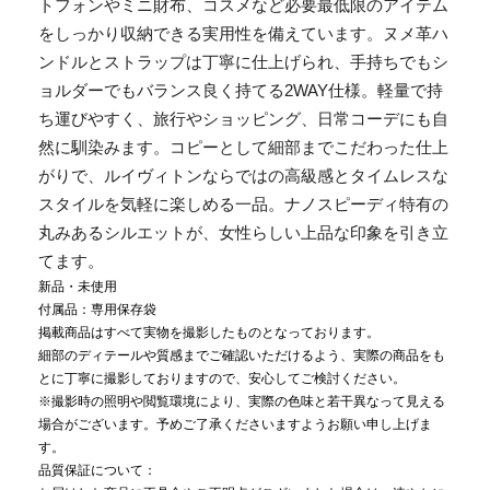
トフォンやミニ財布、コスメなど必要最低限のアイテム
をしっかり収納できる実用性を備えています。ヌメ革ハ
ンドルとストラップは丁寧に仕上げられ、手持ちでもシ
ョルダーでもバランス良く持てる2WAY仕様。軽量で持
ち運びやすく、旅行やショッピング、日常コーデにも自
然に馴染みます。コピーとして細部までこだわった仕上
がりで、ルイヴィトンならではの高級感とタイムレスな
スタイルを気軽に楽しめる一品。ナノスピーディ特有の
丸みあるシルエットが、女性らしい上品な印象を引き立
てます。
新品・未使用
付属品：専用保存袋
掲載商品はすべて実物を撮影したものとなっております。
細部のディテールや質感までご確認いただけるよう、実際の商品をも
とに丁寧に撮影しておりますので、安心してご検討ください。
※撮影時の照明や閲覧環境により、実際の色味と若干異なって見える
場合がございます。予めご了承くださいますようお願い申し上げま
す。
品質保証について：