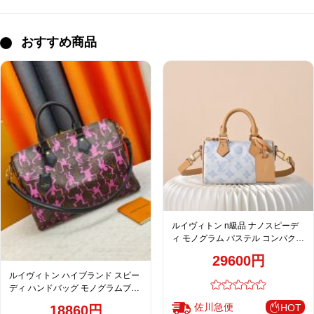
おすすめ商品
ルイヴィトン n級品 ナノスピーデ
ィ モノグラム パステル コンパクト
バッグ ライトブルー 新作
29600円
ルイヴィトン ハイブランド スピー
ディ ハンドバッグ モノグラムブラ
ウン ピンクアート
佐川急便
HOT
18860円