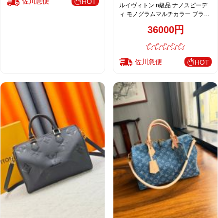
佐川急便
HOT
ルイヴィトン n級品 ナノスピーデ
ィ モノグラムマルチカラー ブラッ
ク シルバー金具 コンパクトボスト
36000円
ンバッグ
佐川急便
HOT