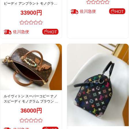
ピーディ アンプラント モノグラム
ミニバッグ ホワイト 注目商品
佐川急便
HOT
33900円
佐川急便
HOT
ルイヴィトン スーパーコピー ナノ
スピーディ モノグラム ブラウン オ
ーストリッチ調レザー ビーズチャ
36000円
ーム付 コンパクトボストンバッグ