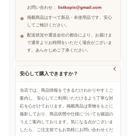
お問い合わせ：
listkopis@gmail.com
掲載商品はすべて新品・未使用品です。安心
お
してご検討ください。
す
す
配送状況や運送会社の都合により、お届けま
め
で通常よりお時間をいただく場合がございま
商
品
す。あらかじめご了承ください。

安心して購入できますか？
人
気
商
当店では、商品情報をできるだけわかりやすくご
品
案内し、安心してご利用いただけるよう丁寧な対
応を心がけております。掲載商品は実物をもとに
撮影しており、商品状態や仕様についても確認の
セ
ー
うえご案内しております。気になる点がございま
ル
したら、ご注文前でもお気軽にお問い合わせくだ
商