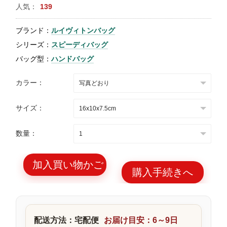
人気：
139
特
集
ブランド：
ルイヴィトンバッグ
BLOG
シリーズ：
スピーディバッグ
バッグ型：
ハンドバッグ
カラー：
サイズ：
ブランド バッ
バッグ種類
グ
数量：
加入買い物かご
購入手続きへ
最
新
製
配送方法：宅配便
お届け目安：6～9日
品