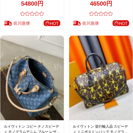
54800円
46500円
注目商品
佐川急便
佐川急便
HOT
HOT
ルイヴィトン コピー ナノスピーデ
ルイヴィトン 並行輸入品 スピーデ
ィ モノグラムデニム ブルー レザー
ィ ミニボストンバッグ モノグラム