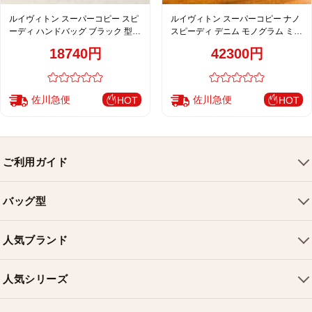
ルイヴィトン スーパーコピー スピ
ルイヴィトン スーパーコピー ナノ
ーディ ハンドバッグ ブラック 型押
スピーディ デニム モノグラム ミニ
しモノグラム
ボストンバッグ ブルー 通販
18740円
42300円
佐川急便
佐川急便
HOT
HOT
ご利用ガイド
会社概要
バッグ型
ご利用ガイド
トートバッグ
配送について
人気ブランド
ショルダーバッグ
お支払い方法
ルイヴィトンバッグ
クロスボディバッグ
返品・交換
人気シリーズ
シャネルバッグ
ハンドバッグ
よくある質問
スピーディバッグ
ディオールバッグ