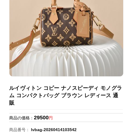
録
ホ
ー
ら
ー
ム
管
せ
バ
理
ッ
グ
通
販
人
気
ラ
ン
ルイヴィトン コピー ナノスピーディ モノグラ
キ
ム コンパクトバッグ ブラウン レディース 通
ン
販
グ
29500
商品の価格：
円
新
作
商品番号：
lvbag-20260414103542