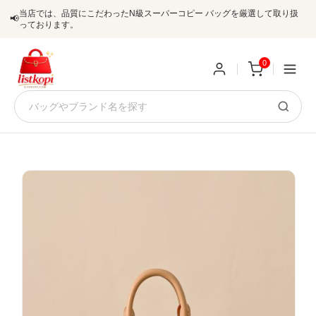
当店では、品質にこだわったN級スーパーコピー バッグを厳選して取り扱
📢
っております。
0
新
規
ロ
ユ
グ
0
ー
イ
ザ
ン
オ
ー
ー
お
listkopis@gmail.com
登
ダ
知