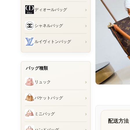
›
ディオールバッグ
›
シャネルバッグ
›
ルイヴィトンバッグ
バッグ種類
›
リュック
›
バケットバッグ
›
ミニバッグ
配送方法
›
ハンドバッグ