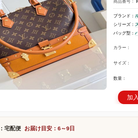
商品番号：
ブランド：
シリーズ：
バッグ型：
カラー：
サイズ：
数量：
加
：宅配便
お届け目安：6～9日