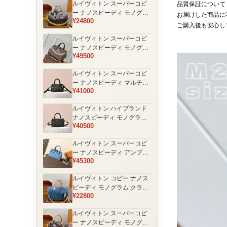
ルイヴィトン スーパーコピ
品質保証について
品
ー ナノスピーディ モノグラ
お届けした商品に
¥24800
ム 編み込みストラップ ミニ
ご購入後も安心し
ボストンバッグ ブラウン 人
ルイヴィトン スーパーコピ
気モデル
ー ナノスピーディ モノグラ
¥49500
ム ブラックハンドル 2WAY
ミニバッグ ブラウン 売れ筋
ルイヴィトン スーパーコピ
ー ナノスピーディ マルチカ
¥41000
ラーモノグラム ミニボスト
ンバッグ ブラック レディー
ルイヴィトン ハイブランド
ス
ナノスピーディ モノグラム
¥40500
シャドウ 2WAYミニバッグ
ブラック レディース
ルイヴィトン スーパーコピ
ー ナノスピーディ アンプラ
¥45300
ントレザー ミニボストンバ
ッグ ブルー レディース おす
ルイヴィトン コピー ナノス
すめ
ピーディ モノグラム クラシ
¥22800
ックデザイン ミニボストン
バッグ ブラウン 通販
ルイヴィトン スーパーコピ
ー ナノスピーディ モノグラ