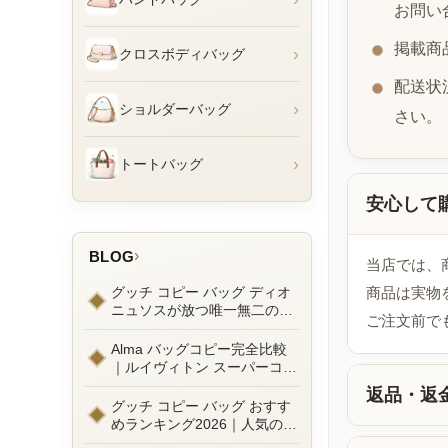
お問い
掲載商
›
クロスボディバッグ
配送状
›
ショルダーバッグ
さい。
›
トートバッグ
安心して
›
BLOG
当店では、
グッチ コピー バッグ ディオ
商品は実物
ニュソスが放つ唯一無二の魅
ご注文前で
力とは？新作ラインナップ徹
底ガイドとリアルコーデ例
Alma バッグコピー完全比較
｜ルイヴィトン スーパーコピ
ーで叶えるエレガントな日常
返品・返
グッチ コピー バッグ おすす
めランキング2026｜人気の
GGマーモントから定番モデ