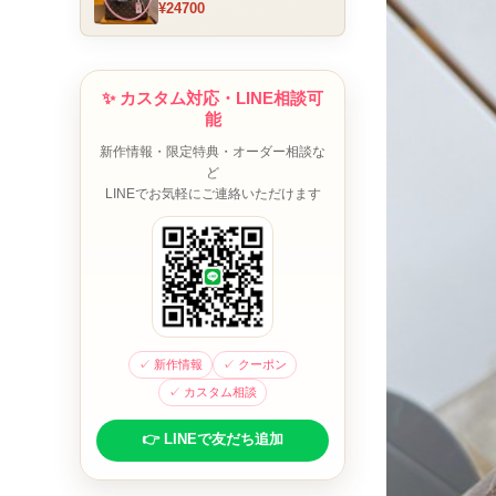
¥24700
ム チャーム装飾 ミニボスト
ンバッグ ブラウンピンク 人
気モデル
✨ カスタム対応・LINE相談可
能
新作情報・限定特典・オーダー相談な
ど
LINEでお気軽にご連絡いただけます
✓ 新作情報
✓ クーポン
✓ カスタム相談
👉 LINEで友だち追加