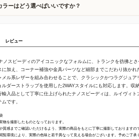
カラーはどう選べばいいですか？
レビュー
 ナノスピーディのアイコニックなフォルムに、トランクを彷彿と
スに加え、コーナー補強や金具パーツなど細部までこだわり抜かれ
ャメル系レザーを組み合わせることで、クラシックかつラグジュア
ョルダーストラップを使用した2WAYスタイルにも対応します。収
行輸入品として丁寧に仕上げられたナノスピーディは、ルイヴィト
テムです。
袋
実物を撮影したものとなっております。
や質感までご確認いただけるよう、実際の商品をもとに丁寧に撮影しておりますの
閲覧環境により、実際の色味と若干異なって見える場合がございます。予めご了承