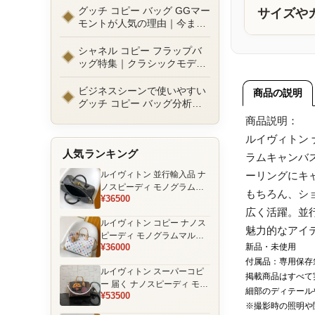
ルまで徹底比較！コピーバッ
グッチ コピー バッグ GGマー
サイズや
グ通販の選び方
モントが人気の理由｜今また
選ばれる定番ラグジュアリー
バッグとは
シャネル コピー フラップバ
ッグ特集｜クラシックモデル
の魅力と永遠に愛される理由
ビジネスシーンで使いやすい
商品の説明
グッチ コピー バッグ分析｜
通勤・商談向け人気モデル徹
商品説明：
底解説
ルイヴィトン
人気ランキング
ラムキャンバ
ルイヴィトン 並行輸入品 ナ
ーリングにキ
ノスピーディ モノグラムエ
もちろん、シ
¥36500
クリプス ブラック チェーン
広く活躍。並
装飾 ミニボストンバッグ
ルイヴィトン コピー ナノス
魅力的なアイ
ピーディ モノグラムマルチ
¥36000
新品・未使用
カラー ホワイト ゴールド金
具 リボン装飾 ミニボストン
付属品：専用保存
ルイヴィトン スーパーコピ
バッグ
掲載商品はすべて
ー 届く ナノスピーディ モノ
細部のディテール
¥53500
グラム ポーチ付き ミニボス
※撮影時の照明や
トンバッグ ブラウン 注目商