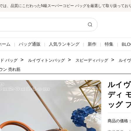
では、品質にこだわったN級スーパーコピー バッグを厳選して取り扱ってお
ホーム
バッグ通販
人気ランキング
新作
特集
BLO
|
|
|
|
|
>
>
>
ド バッグ
ルイヴィトンバッグ
スピーディバッグ
ルイヴ
ウン 売れ筋
ルイヴ
ディ 
ッグ 
商品の価格