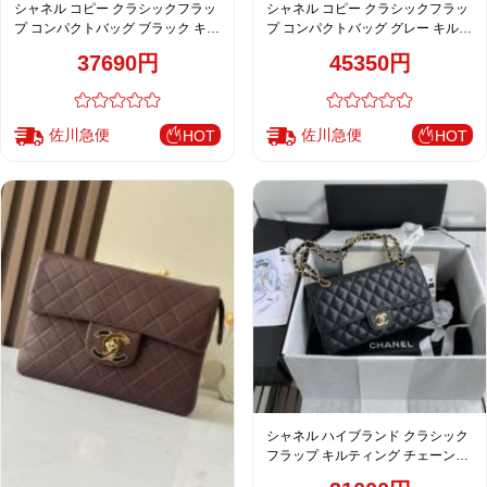
シャネル コピー クラシックフラッ
シャネル コピー クラシックフラッ
プ コンパクトバッグ ブラック キル
プ コンパクトバッグ グレー キルテ
ティング 定番 A2219
ィングレザー 上品金具 AS5701
37690円
45350円
佐川急便
佐川急便
HOT
HOT
シャネル ハイブランド クラシック
フラップ キルティング チェーンシ
ョルダーバッグ ブラック レディー