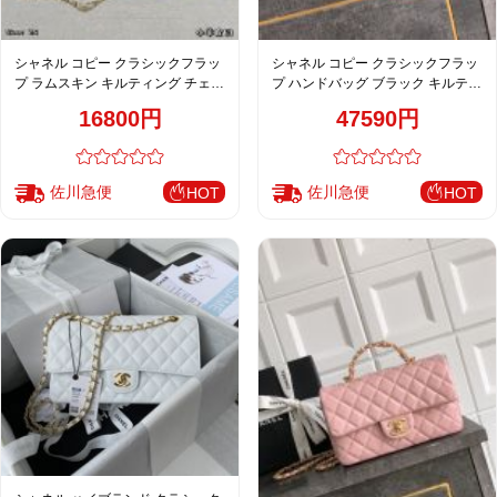
シャネル コピー クラシックフラッ
シャネル コピー クラシックフラッ
プ ラムスキン キルティング チェー
プ ハンドバッグ ブラック キルティ
ンショルダーバッグ ホワイト レデ
ング 高品質レプリカ AS5702
16800円
47590円
ィース 通販
佐川急便
佐川急便
HOT
HOT