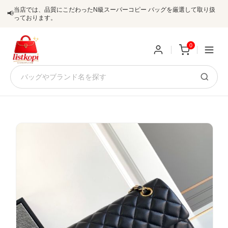
当店では、品質にこだわったN級スーパーコピー バッグを厳選して取り扱
📢
っております。
0
新
規
ロ
ユ
グ
0
ー
イ
ザ
ン
オ
ー
ー
お
listkopis@gmail.com
登
ダ
知