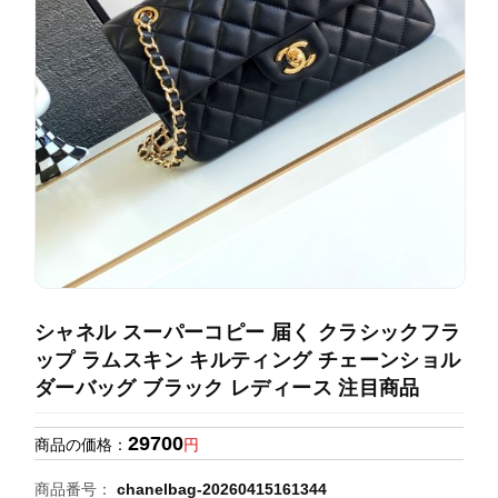
録
ホ
ー
ら
ー
ム
管
せ
バ
理
ッ
グ
通
販
人
気
ラ
ン
シャネル スーパーコピー 届く クラシックフラ
キ
ップ ラムスキン キルティング チェーンショル
ン
ダーバッグ ブラック レディース 注目商品
グ
29700
商品の価格：
円
新
作
商品番号：
chanelbag-20260415161344