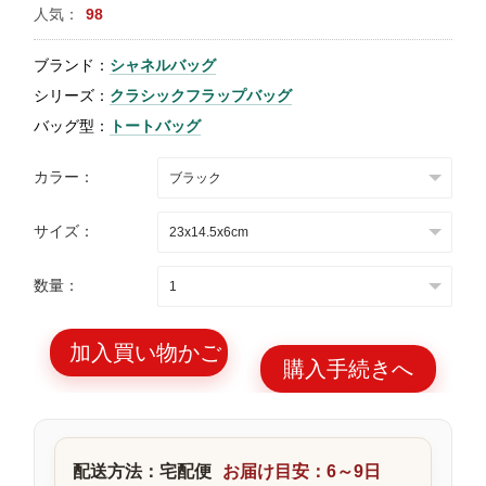
人気：
98
特
集
ブランド：
シャネルバッグ
BLOG
シリーズ：
クラシックフラップバッグ
バッグ型：
トートバッグ
カラー：
サイズ：
ブランド バッ
バッグ種類
グ
数量：
加入買い物かご
購入手続きへ
最
新
製
配送方法：宅配便
お届け目安：6～9日
品