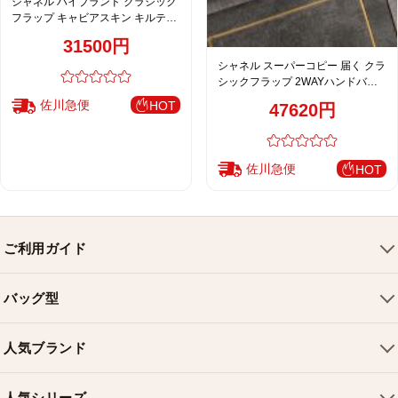
シャネル ハイブランド クラシック
フラップ キャビアスキン キルティ
ング チェーンショルダーバッグ ホ
31500円
ワイト レディース 注目商品
シャネル スーパーコピー 届く クラ
シックフラップ 2WAYハンドバッ
グ ピンク キルティング レディース
佐川急便
HOT
47620円
AS5702
佐川急便
HOT
ご利用ガイド
会社概要
バッグ型
ご利用ガイド
トートバッグ
配送について
人気ブランド
ショルダーバッグ
お支払い方法
ルイヴィトンバッグ
クロスボディバッグ
返品・交換
人気シリーズ