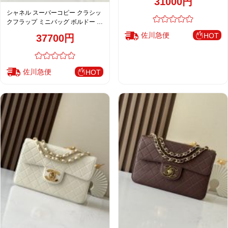
31000円
ス 新作
シャネル スーパーコピー クラシッ
クフラップ ミニバッグ ボルドー キ
ルティング 人気モデル A2219
佐川急便
HOT
37700円
佐川急便
HOT