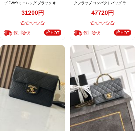
プ 2WAYミニバッグ ブラック キャ
クフラップ コンパクトバッグ ライ
ビア調 注目商品 A2218
トブルー キルティング 上品仕上げ
31200円
47720円
AS5702
佐川急便
佐川急便
HOT
HOT