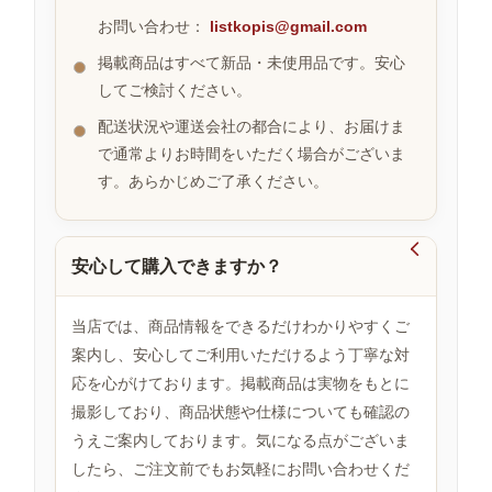
お問い合わせ：
listkopis@gmail.com
掲載商品はすべて新品・未使用品です。安心
お
してご検討ください。
す
す
配送状況や運送会社の都合により、お届けま
め
で通常よりお時間をいただく場合がございま
商
品
す。あらかじめご了承ください。

安心して購入できますか？
人
気
商
当店では、商品情報をできるだけわかりやすくご
品
案内し、安心してご利用いただけるよう丁寧な対
応を心がけております。掲載商品は実物をもとに
撮影しており、商品状態や仕様についても確認の
セ
ー
うえご案内しております。気になる点がございま
ル
したら、ご注文前でもお気軽にお問い合わせくだ
商