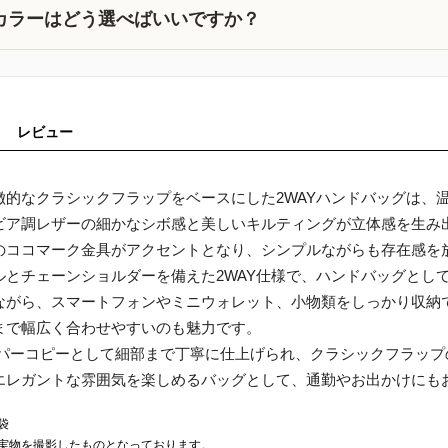
カラーはどう選べばいいですか？
レビュー
徴的なクラシックフラップをベースにした2WAYハンドバッグは、
ビア調レザーの細かなシボ感と美しいキルティングが立体感を生み
のココマーク金具がアクセントとなり、シンプルながらも存在感を
ルとチェーンショルダーを備えた2WAY仕様で、ハンドバッグとし
ながら、スマートフォンやミニウォレット、小物類をしっかり収納
まで幅広く合わせやすいのも魅力です。
ーパーコピーとして細部まで丁寧に仕上げられ、クラシックフラッ
エレガントな雰囲気を楽しめるバッグとして、通勤やお出かけにも
袋
実物を撮影したものとなっております。