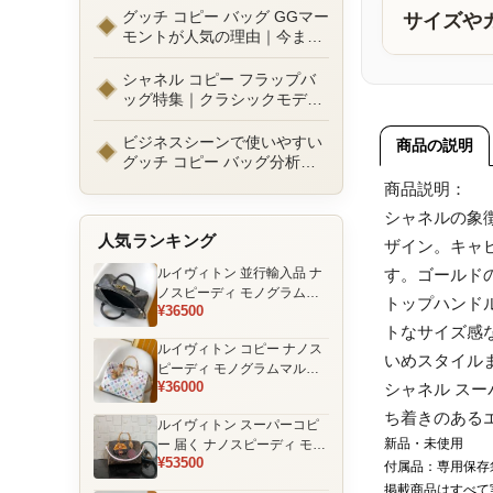
ルまで徹底比較！コピーバッ
グッチ コピー バッグ GGマー
サイズや
グ通販の選び方
モントが人気の理由｜今また
選ばれる定番ラグジュアリー
バッグとは
シャネル コピー フラップバ
ッグ特集｜クラシックモデル
の魅力と永遠に愛される理由
ビジネスシーンで使いやすい
商品の説明
グッチ コピー バッグ分析｜
通勤・商談向け人気モデル徹
商品説明：
底解説
シャネルの象
人気ランキング
ザイン。キャ
ルイヴィトン 並行輸入品 ナ
す。ゴールド
ノスピーディ モノグラムエ
トップハンド
¥36500
クリプス ブラック チェーン
トなサイズ感
装飾 ミニボストンバッグ
ルイヴィトン コピー ナノス
いめスタイル
ピーディ モノグラムマルチ
¥36000
シャネル ス
カラー ホワイト ゴールド金
具 リボン装飾 ミニボストン
ち着きのある
ルイヴィトン スーパーコピ
バッグ
新品・未使用
ー 届く ナノスピーディ モノ
¥53500
グラム ポーチ付き ミニボス
付属品：専用保存
トンバッグ ブラウン 注目商
掲載商品はすべて