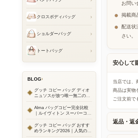
お問い
掲載商
›
クロスボディバッグ
配送状
›
ショルダーバッグ
さい。
›
トートバッグ
安心して
›
BLOG
当店では、
グッチ コピー バッグ ディオ
商品は実物
ニュソスが放つ唯一無二の魅
ご注文前で
力とは？新作ラインナップ徹
底ガイドとリアルコーデ例
Alma バッグコピー完全比較
｜ルイヴィトン スーパーコピ
ーで叶えるエレガントな日常
返品・返
グッチ コピー バッグ おすす
めランキング2026｜人気の
GGマーモントから定番モデ