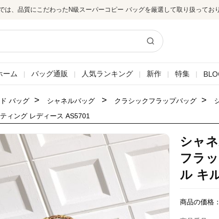
では、品質にこだわったN級スーパーコピー バッグを厳選して取り扱ってお
ホーム
バッグ通販
人気ランキング
新作
特集
BLO
|
|
|
|
|
>
>
>
ド バッグ
シャネルバッグ
クラシックフラップバッグ
ティング レディース AS5701
シャネ
フラッ
ル キ
商品の価格