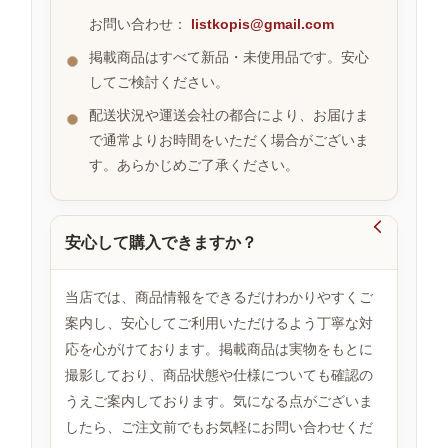
お問い合わせ：
listkopis@gmail.com
掲載商品はすべて新品・未使用品です。安心
お
してご検討ください。
す
す
配送状況や運送会社の都合により、お届けま
め
で通常よりお時間をいただく場合がございま
商
品
す。あらかじめご了承ください。

安心して購入できますか？
人
気
商
当店では、商品情報をできるだけわかりやすくご
品
案内し、安心してご利用いただけるよう丁寧な対
応を心がけております。掲載商品は実物をもとに
撮影しており、商品状態や仕様についても確認の
セ
ー
うえご案内しております。気になる点がございま
ル
したら、ご注文前でもお気軽にお問い合わせくだ
商