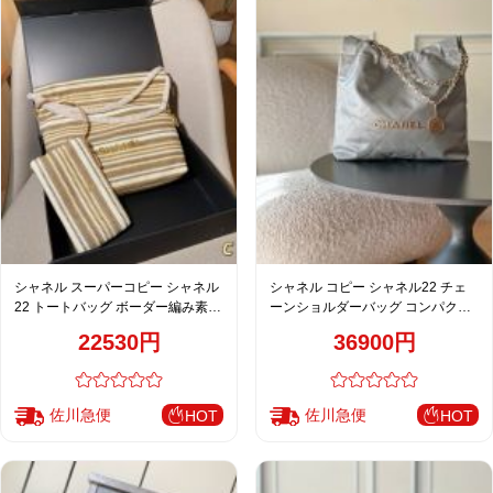
シャネル スーパーコピー シャネル
シャネル コピー シャネル22 チェ
22 トートバッグ ボーダー編み素材
ーンショルダーバッグ コンパクト
ベージュ系 ポーチ付き
バッグ グレー キルティング
22530円
36900円
佐川急便
佐川急便
HOT
HOT