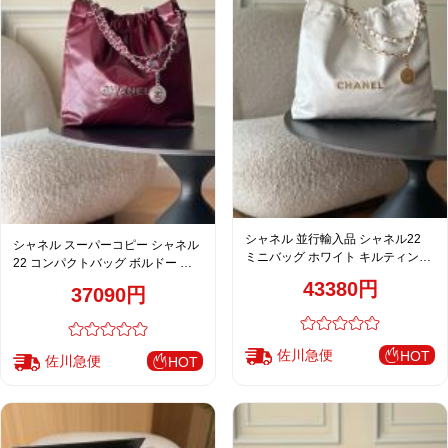
シャネル 並行輸入品 シャネル22
シャネル スーパーコピー シャネル
ミニバッグ ホワイト キルティング
22 コンパクトバッグ ボルドー キ
チェーン
ルティングチェーン
43380円
37090円
佐川急便
HOT
佐川急便
HOT