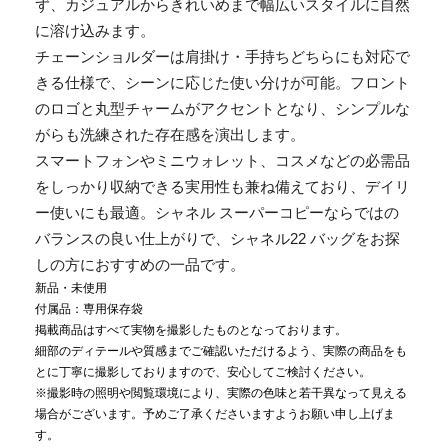
ず、カジュアルからきれいめまで幅広いスタイルに自然
に溶け込みます。
チェーンショルダーは肩掛け・手持ちどちらにも対応で
きる仕様で、シーンに応じた使い分けが可能。フロント
のロゴと丸型チャームがアクセントとなり、シンプルな
がらも洗練された存在感を演出します。
スマートフォンやミニウォレット、コスメなどの必需品
をしっかり収納できる実用性も兼ね備えており、デイリ
ー使いにも最適。シャネル スーパーコピーならではの
バランスの良い仕上がりで、シャネル22 バッグをお探
しの方におすすめの一品です。
新品・未使用
付属品：専用保存袋
掲載商品はすべて実物を撮影したものとなっております。
細部のディテールや質感までご確認いただけるよう、実際の商品をも
とに丁寧に撮影しておりますので、安心してご検討ください。
※撮影時の照明や閲覧環境により、実際の色味と若干異なって見える
場合がございます。予めご了承くださいますようお願い申し上げま
す。