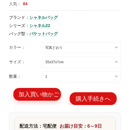
人気：
84
特
集
ブランド：
シャネルバッグ
BLOG
シリーズ：
シャネル22
バッグ型：
バケットバッグ
カラー：
サイズ：
ブランド バッ
バッグ種類
グ
数量：
加入買い物かご
購入手続きへ
最
新
製
配送方法：宅配便
お届け目安：6～9日
品