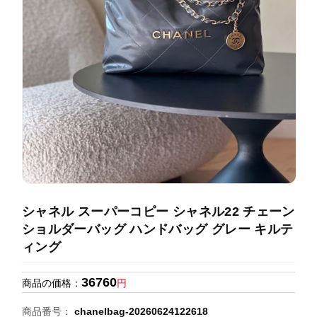
録
ホ
ー
ら
ー
ム
管
せ
バ
理
ッ
グ
通
販
人
気
ラ
ン
シャネル スーパーコピー シャネル22 チェーン
キ
ショルダーバッグ ハンドバッグ グレー キルテ
ン
ィング
グ
36760
商品の価格：
円
新
作
商品番号：
chanelbag-20260624122618