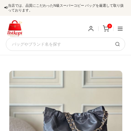
当店では、品質にこだわったN級スーパーコピー バッグを厳選して取り扱
📢
っております。
0
新
規
ロ
ユ
グ
0
ー
イ
ザ
ン
オ
ー
ー
お
listkopis@gmail.com
登
ダ
知