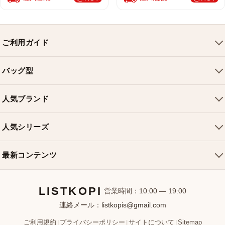
ご利用ガイド
会社概要
バッグ型
ご利用ガイド
トートバッグ
配送について
人気ブランド
ショルダーバッグ
お支払い方法
ルイヴィトンバッグ
クロスボディバッグ
返品・交換
人気シリーズ
シャネルバッグ
ハンドバッグ
よくある質問
スピーディバッグ
ディオールバッグ
ミニバッグ
最新コンテンツ
お問い合わせ
ネヴァーフルバッグ
グッチバッグ
バケットバッグ
おすすめバッグ
アルマバッグ
エルメスバッグ
リュック
LISTKOPI
新着アイテム
営業時間：10:00 — 19:00
連絡メール：
listkopis@gmail.com
選び方ガイド
ブランドカテゴリ
ご利用規約
プライバシーポリシー
サイトについて
Sitemap
|
|
|