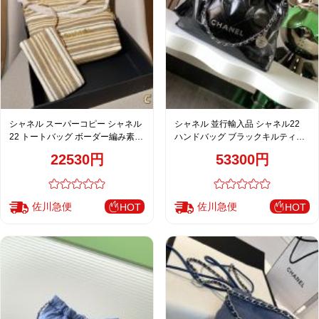
シャネル スーパーコピー シャネル
シャネル 並行輸入品 シャネル22
22 トートバッグ ボーダー編み素材
ハンドバッグ ブラックキルティン
ベージュ系 ポーチ付き
グレザー チェーンショルダー
22530円
53300円
AS3261
佐川急便
佐川急便
HOT
HOT