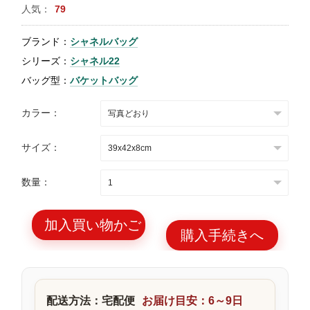
人気：
79
特
集
ブランド：
シャネルバッグ
BLOG
シリーズ：
シャネル22
バッグ型：
バケットバッグ
カラー：
サイズ：
ブランド バッ
バッグ種類
グ
数量：
加入買い物かご
購入手続きへ
最
新
製
配送方法：宅配便
お届け目安：6～9日
品