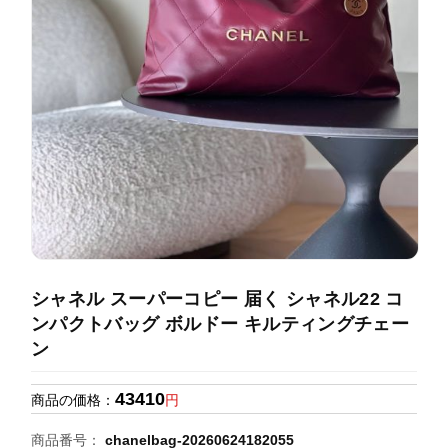
録
ホ
ー
ら
ー
ム
管
せ
バ
理
ッ
グ
通
販
人
気
ラ
ン
シャネル スーパーコピー 届く シャネル22 コ
キ
ンパクトバッグ ボルドー キルティングチェー
ン
ン
グ
43410
商品の価格：
円
新
作
商品番号：
chanelbag-20260624182055