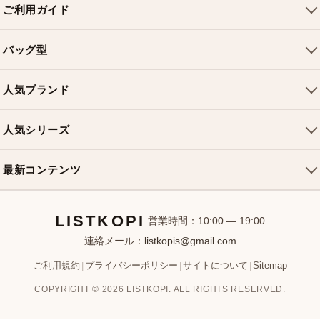
ご利用ガイド
会社概要
バッグ型
ご利用ガイド
トートバッグ
配送について
人気ブランド
ショルダーバッグ
お支払い方法
ルイヴィトンバッグ
クロスボディバッグ
返品・交換
人気シリーズ
シャネルバッグ
ハンドバッグ
よくある質問
スピーディバッグ
ディオールバッグ
ミニバッグ
最新コンテンツ
お問い合わせ
ネヴァーフルバッグ
グッチバッグ
バケットバッグ
おすすめバッグ
アルマバッグ
エルメスバッグ
リュック
LISTKOPI
新着アイテム
営業時間：10:00 — 19:00
連絡メール：
listkopis@gmail.com
選び方ガイド
ブランドカテゴリ
ご利用規約
プライバシーポリシー
サイトについて
Sitemap
|
|
|
お客様レビュー
COPYRIGHT © 2026 LISTKOPI. ALL RIGHTS RESERVED.
人気ランキング