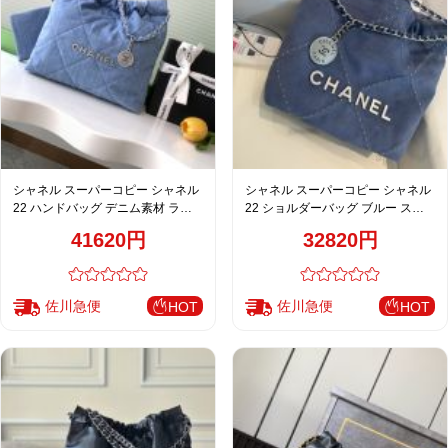
シャネル スーパーコピー シャネル
シャネル スーパーコピー シャネル
22 ハンドバッグ デニム素材 ライ
22 ショルダーバッグ ブルー スエ
トブルー チェーンショルダー
ード調スタッズ
41620円
32820円
AS3260
佐川急便
佐川急便
HOT
HOT