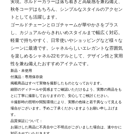
実現。ボルドーカラーは落ち着きと高級感を兼ね備え、
秋冬コーデはもちろん、シンプルなスタイルのアクセン
トとしても活躍します。
ゴールドチェーンとロゴチャームが華やかさをプラス
し、カジュアルからきれいめスタイルまで幅広く対応。
軽量で持ちやすく、日常使いやショッピングなど様々な
シーンに最適です。シャネルらしいエレガントな雰囲気
を楽しめるシャネル22モデルとして、デザイン性と実用
性を兼ね備えたおすすめアイテムです。
新品・未使用
付属品：専用保存袋
掲載商品はすべて実物を撮影したものとなっております。
細部のディテールや質感までご確認いただけるよう、実際の商品をも
とに丁寧に撮影しておりますので、安心してご検討ください。
※撮影時の照明や閲覧環境により、実際の色味と若干異なって見える
場合がございます。予めご了承くださいますようお願い申し上げま
す。
品質保証について：
お届けした商品に不具合やご不明点がございました場合は、速やかに
対応させていただきます。