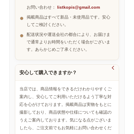
お問い合わせ：
listkopis@gmail.com
掲載商品はすべて新品・未使用品です。安心
お
してご検討ください。
す
す
配送状況や運送会社の都合により、お届けま
め
で通常よりお時間をいただく場合がございま
商
品
す。あらかじめご了承ください。

安心して購入できますか？
人
気
商
当店では、商品情報をできるだけわかりやすくご
品
案内し、安心してご利用いただけるよう丁寧な対
応を心がけております。掲載商品は実物をもとに
撮影しており、商品状態や仕様についても確認の
セ
ー
うえご案内しております。気になる点がございま
ル
したら、ご注文前でもお気軽にお問い合わせくだ
商