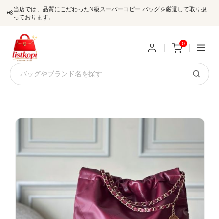
当店では、品質にこだわったN級スーパーコピー バッグを厳選して取り扱
📢
っております。
0
新
規
ロ
ユ
グ
0
ー
イ
ザ
ン
オ
ー
ー
お
listkopis@gmail.com
登
ダ
知