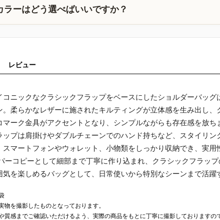
カラーはどう選べばいいですか？
レビュー
イコニックなクラシックフラップをベースにしたショルダーバッグ
ン。柔らかなレザーに施されたキルティングが立体感を生み出し、
コマーク金具がアクセントとなり、シンプルながらも存在感を放ち
ラップは肩掛けやダブルチェーンでのハンド持ちなど、スタイリン
、スマートフォンやウォレット、小物類をしっかり収納でき、実用
ーパーコピーとして細部まで丁寧に作り込まれ、クラシックフラッ
囲気を楽しめるバッグとして、日常使いから特別なシーンまで活躍
袋
実物を撮影したものとなっております。
や質感までご確認いただけるよう、実際の商品をもとに丁寧に撮影しておりますの