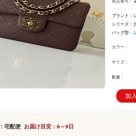
商品番号：
ブランド：
シリーズ：
バッグ型：
カラー：
サイズ：
数量：
加
：宅配便
お届け目安：6～9日