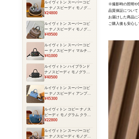
ルイヴィトン スーパーコピ
品
※撮影時の照明や
ー ナノスピーディ モノグラ
品質保証について
¥24800
ム 編み込みストラップ ミニ
お届けした商品に
ボストンバッグ ブラウン 人
ルイヴィトン スーパーコピ
ご購入後も安心し
気モデル
ー ナノスピーディ モノグラ
¥49500
ム ブラックハンドル 2WAY
ミニバッグ ブラウン 売れ筋
ルイヴィトン スーパーコピ
ー ナノスピーディ マルチカ
¥41000
ラーモノグラム ミニボスト
ンバッグ ブラック レディー
ルイヴィトン ハイブランド
ス
ナノスピーディ モノグラム
¥40500
シャドウ 2WAYミニバッグ
ブラック レディース
ルイヴィトン スーパーコピ
ー ナノスピーディ アンプラ
¥45300
ントレザー ミニボストンバ
ッグ ブルー レディース おす
ルイヴィトン コピー ナノス
すめ
ピーディ モノグラム クラシ
¥22800
ックデザイン ミニボストン
バッグ ブラウン 通販
ルイヴィトン スーパーコピ
ー ナノスピーディ モノグラ