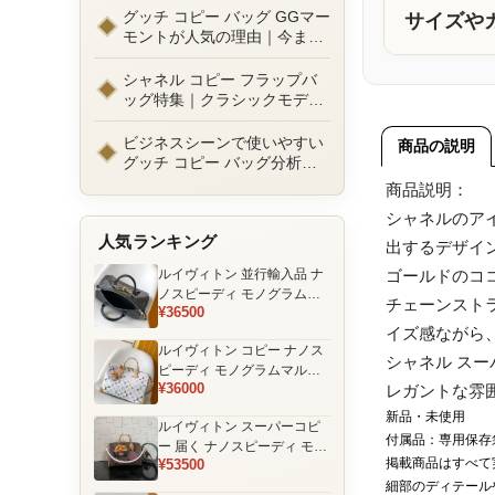
ルまで徹底比較！コピーバッ
グッチ コピー バッグ GGマー
サイズや
グ通販の選び方
モントが人気の理由｜今また
選ばれる定番ラグジュアリー
バッグとは
シャネル コピー フラップバ
ッグ特集｜クラシックモデル
の魅力と永遠に愛される理由
ビジネスシーンで使いやすい
商品の説明
グッチ コピー バッグ分析｜
通勤・商談向け人気モデル徹
商品説明：
底解説
シャネルのア
人気ランキング
出するデザイ
ルイヴィトン 並行輸入品 ナ
ゴールドのコ
ノスピーディ モノグラムエ
チェーンスト
¥36500
クリプス ブラック チェーン
イズ感ながら
装飾 ミニボストンバッグ
ルイヴィトン コピー ナノス
シャネル ス
ピーディ モノグラムマルチ
¥36000
レガントな雰
カラー ホワイト ゴールド金
具 リボン装飾 ミニボストン
新品・未使用
ルイヴィトン スーパーコピ
バッグ
付属品：専用保存
ー 届く ナノスピーディ モノ
掲載商品はすべて
¥53500
グラム ポーチ付き ミニボス
トンバッグ ブラウン 注目商
細部のディテール