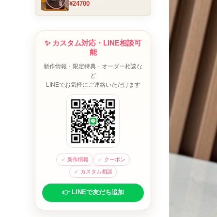
¥24700
ム チャーム装飾 ミニボスト
ンバッグ ブラウンピンク 人
気モデル
✨ カスタム対応・LINE相談可
能
新作情報・限定特典・オーダー相談な
ど
LINEでお気軽にご連絡いただけます
✓ 新作情報
✓ クーポン
✓ カスタム相談
👉 LINEで友だち追加