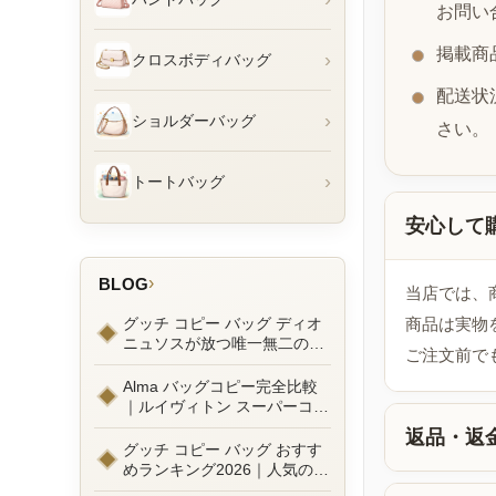
お問い
掲載商
›
クロスボディバッグ
配送状
›
ショルダーバッグ
さい。
›
トートバッグ
安心して
›
BLOG
当店では、
グッチ コピー バッグ ディオ
商品は実物
ニュソスが放つ唯一無二の魅
ご注文前で
力とは？新作ラインナップ徹
底ガイドとリアルコーデ例
Alma バッグコピー完全比較
｜ルイヴィトン スーパーコピ
ーで叶えるエレガントな日常
返品・返
グッチ コピー バッグ おすす
めランキング2026｜人気の
GGマーモントから定番モデ