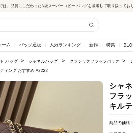
では、品質にこだわったN級スーパーコピー バッグを厳選して取り扱ってお
ホーム
バッグ通販
人気ランキング
新作
特集
BLO
|
|
|
|
|
>
>
>
ド バッグ
シャネルバッグ
クラシックフラップバッグ
ティング おすすめ A2222
シャネ
フラッ
キルテ
商品の価格