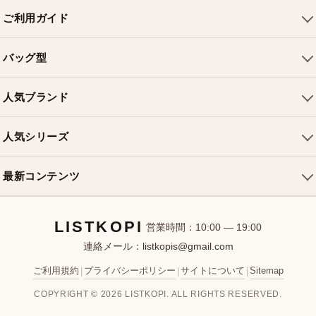
ご利用ガイド
会社概要
バッグ型
ご利用ガイド
トートバッグ
配送について
人気ブランド
ショルダーバッグ
お支払い方法
ルイヴィトンバッグ
クロスボディバッグ
返品・交換
人気シリーズ
シャネルバッグ
ハンドバッグ
よくある質問
スピーディバッグ
ディオールバッグ
ミニバッグ
最新コンテンツ
お問い合わせ
ネヴァーフルバッグ
グッチバッグ
バケットバッグ
おすすめバッグ
アルマバッグ
エルメスバッグ
リュック
LISTKOPI
新着アイテム
営業時間：10:00 — 19:00
連絡メール：
listkopis@gmail.com
選び方ガイド
ブランドカテゴリ
ご利用規約
プライバシーポリシー
サイトについて
Sitemap
|
|
|
お客様レビュー
COPYRIGHT © 2026 LISTKOPI. ALL RIGHTS RESERVED.
人気ランキング