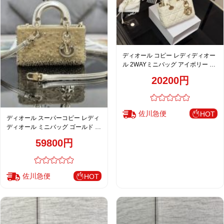
ディオール コピー レディディオー
ル 2WAYミニバッグ アイボリー カ
ナージュステッチ ゴールド金具
20200円
佐川急便
HOT
ディオール スーパーコピー レディ
ディオール ミニバッグ ゴールド ビ
ジュー装飾 ラグジュアリーデザイ
59800円
ン
佐川急便
HOT