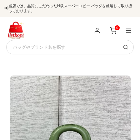
当店では、品質にこだわったN級スーパーコピー バッグを厳選して取り扱
📢
っております。
0
新
規
ロ
ユ
グ
0
ー
イ
ザ
ン
オ
ー
ー
お
listkopis@gmail.com
登
ダ
知