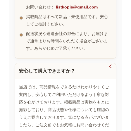
お問い合わせ：
listkopis@gmail.com
掲載商品はすべて新品・未使用品です。安心
お
してご検討ください。
す
す
配送状況や運送会社の都合により、お届けま
め
で通常よりお時間をいただく場合がございま
商
品
す。あらかじめご了承ください。

安心して購入できますか？
人
気
商
当店では、商品情報をできるだけわかりやすくご
品
案内し、安心してご利用いただけるよう丁寧な対
応を心がけております。掲載商品は実物をもとに
撮影しており、商品状態や仕様についても確認の
セ
ー
うえご案内しております。気になる点がございま
ル
したら、ご注文前でもお気軽にお問い合わせくだ
商