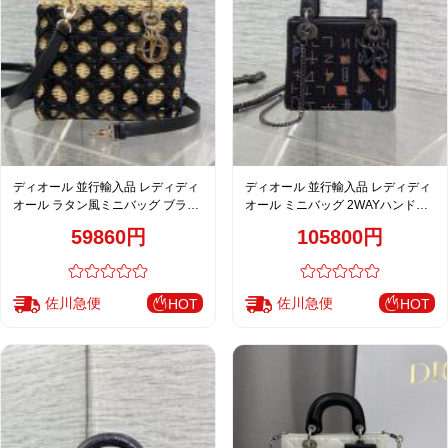
ディオール 並行輸入品 レディディ
ディオール 並行輸入品 レディディ
オール ラタン風ミニバッグ ブラッ
オール ミニバッグ 2WAYハンドバ
ク レディース 売れ筋
ッグ ブラック系 刺繍ロゴ 幾何学デ
59860円
105800円
ザイン
佐川急便
佐川急便
HOT
HOT