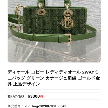
録
ホ
ー
ら
ー
ム
管
せ
バ
理
ッ
グ
通
販
人
気
ラ
ン
ディオール コピー レディディオール 2WAYミ
キ
ニバッグ グリーン カナージュ刺繍 ゴールド金
ン
具 上品デザイン
グ
63300
商品の価格：
円
新
作
商品番号：
diorbag-20260709160542