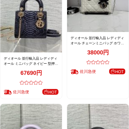
ディオール 並行輸入品 レディディ
オール チェーンミニバッグ ホワイ
ト×ブラック レディース 売れ筋
38000円
S0910
ディオール 並行輸入品 レディディ
オール ミニバッグ ネイビー 型押し
レザー 上品2WAY
佐川急便
HOT
67690円
佐川急便
HOT