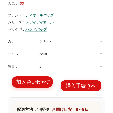
人気：
33
特
集
ブランド：
ディオールバッグ
BLOG
シリーズ：
レディディオール
バッグ型：
ハンドバッグ
カラー：
サイズ：
ブランド バッ
バッグ種類
グ
数量：
加入買い物かご
購入手続きへ
最
新
製
配送方法：宅配便
お届け目安：6～9日
品