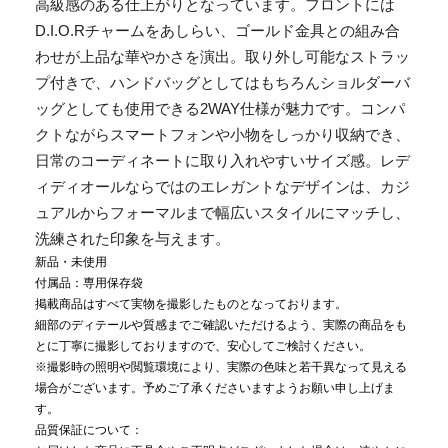
高級感のある仕上がりとなっています。フロントには
D.I.O.Rチャームをあしらい、ゴールド金具との組み合
わせが上品な華やかさを演出。取り外し可能なストラッ
プ付きで、ハンドバッグとしてはもちろんショルダーバ
ッグとしても使用できる2WAY仕様が魅力です。コンパ
クトながらスマートフォンや小物をしっかり収納でき、
日常のコーディネートに取り入れやすいサイズ感。レデ
ィディオールならではのエレガントなデザインは、カジ
ュアルからフォーマルまで幅広いスタイルにマッチし、
洗練された印象を与えます。
新品・未使用
付属品：専用保存袋
掲載商品はすべて実物を撮影したものとなっております。
細部のディテールや質感までご確認いただけるよう、実際の商品をも
とに丁寧に撮影しておりますので、安心してご検討ください。
※撮影時の照明や閲覧環境により、実際の色味と若干異なって見える
場合がございます。予めご了承くださいますようお願い申し上げま
す。
品質保証について：