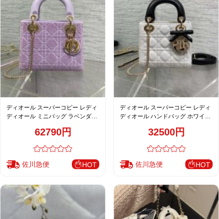
ディオール スーパーコピー レディ
ディオール スーパーコピー レディ
ディオール ミニバッグ ラベンダー
ディオール ハンドバッグ ホワイト
カナージュ刺繍 ゴールド金具 フェ
ブラックハンドル レザー キルティ
62790円
32500円
ミニンデザイン
ング 2WAY仕様 新作
佐川急便
佐川急便
HOT
HOT