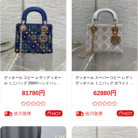
ディオール コピー レディディオー
ディオール スーパーコピー レディ
ル ミニバッグ 2WAYハンドバッグ
ディオール ミニバッグ ホワイト カ
ブルー系 ビジュー装飾 カナージュ
ナージュ刺繍 ゴールド金具 上品エ
81780円
62880円
調
レガント
佐川急便
佐川急便
HOT
HOT