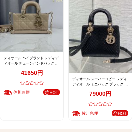
ディオール ハイブランド レディデ
ィオール チェーンハンドバッグ ベ
ージュ レディース おすすめ
41650円
M0636
ディオール スーパーコピー レディ
ディオール ミニバッグ ブラック 型
押しレザー 上品2WAY
佐川急便
HOT
79000円
佐川急便
HOT