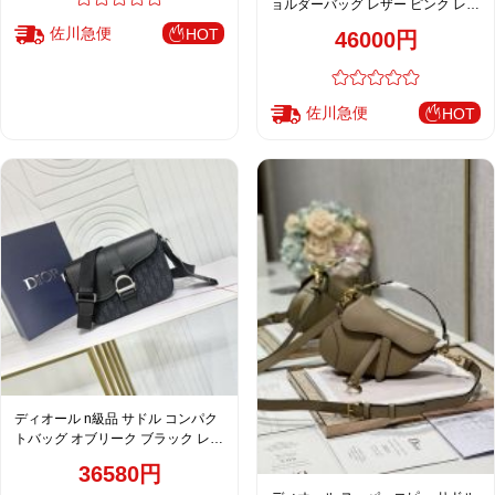
ョルダーバッグ レザー ピンク レデ
ィース 新作
佐川急便
HOT
46000円
佐川急便
HOT
ディオール n級品 サドル コンパク
トバッグ オブリーク ブラック レデ
ィース 人気モデル
36580円