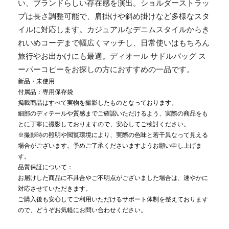
い、ブランドらしい存在感を演出。ショルダーストラッ
プは長さ調整可能で、肩掛けや斜め掛けなど多様なスタ
イルに対応します。カジュアルなデニムスタイルからき
れいめコーデまで幅広くマッチし、日常使いはもちろん
旅行やお出かけにも最適。ディオール サドルバッグ ス
ーパーコピーをお探しの方におすすめの一品です。
新品・未使用
付属品：専用保存袋
掲載商品はすべて実物を撮影したものとなっております。
細部のディテールや質感までご確認いただけるよう、実際の商品をも
とに丁寧に撮影しておりますので、安心してご検討ください。
※撮影時の照明や閲覧環境により、実際の色味と若干異なって見える
場合がございます。予めご了承くださいますようお願い申し上げま
す。
品質保証について：
お届けした商品に不具合やご不明点がございました場合は、速やかに
対応させていただきます。
ご購入後も安心してご利用いただけるサポート体制を整えております
ので、どうぞお気軽にお問い合わせください。