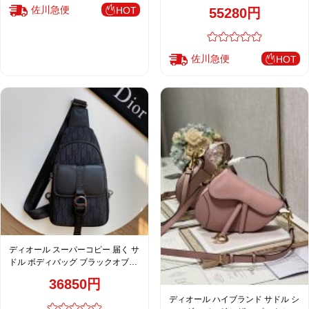
ブラウン 人気モデル
佐川急便
HOT
55280円
佐川急便
HOT
ディオール スーパーコピー 届く サ
ドル ボディバッグ ブラックオブリ
ーク スリングバッグ メンズ 2069
36850円
ディオール ハイブランド サドル シ