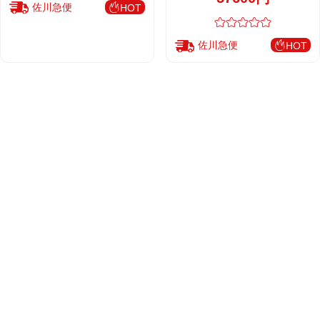
佐川急便
HOT
佐川急便
HOT
ご利用ガイド
会社概要
バッグ型
ご利用ガイド
トートバッグ
配送について
人気ブランド
ショルダーバッグ
お支払い方法
ルイヴィトンバッグ
クロスボディバッグ
返品・交換
人気シリーズ
シャネルバッグ
ハンドバッグ
よくある質問
スピーディバッグ
ディオールバッグ
ミニバッグ
最新コンテンツ
お問い合わせ
ネヴァーフルバッグ
グッチバッグ
バケットバッグ
おすすめバッグ
アルマバッグ
エルメスバッグ
リュック
新着アイテム