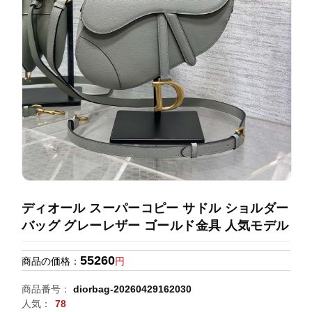
録
ホ
ー
ら
ー
ム
管
せ
バ
理
ッ
グ
通
販
人
気
ラ
ン
ディオール スーパーコピー サドル ショルダー
キ
バッグ グレーレザー ゴールド金具 人気モデル
ン
グ
55260
商品の価格：
円
新
商品番号：
diorbag-20260429162030
作
人気：
78