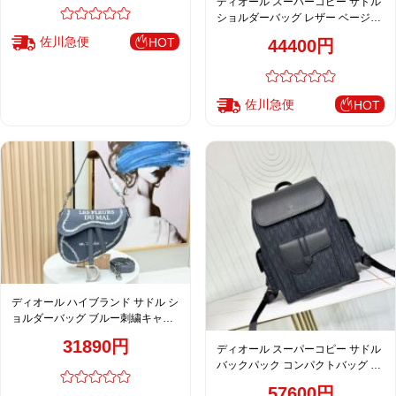
ディオール スーパーコピー サドル
ショルダーバッグ レザー ベージュ
レディース 通販
佐川急便
HOT
44400円
佐川急便
HOT
ディオール ハイブランド サドル シ
ョルダーバッグ ブルー刺繍キャン
バス コンパクトバッグ レディース
31890円
ディオール スーパーコピー サドル
バックパック コンパクトバッグ ブ
ラック 売れ筋
57600円