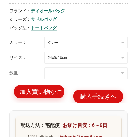
特
ブランド：
ディオールバッグ
集
シリーズ：
サドルバッグ
BLOG
バッグ型：
トートバッグ
カラー：
サイズ：
ブランド バッ
バッグ種類
数量：
グ
加入買い物かご
購入手続きへ
最
新
配送方法：宅配便
お届け目安：6～9日
製
品
お問い合わせ：
listkopis@gmail.com