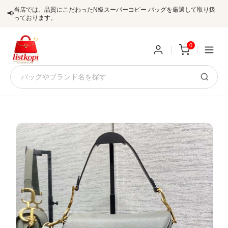
当店では、品質にこだわったN級スーパーコピー バッグを厳選して取り扱
📢
っております。
0
新
規
ロ
ユ
グ
0
ー
イ
ザ
ン
オ
ー
ー
お
listkopis@gmail.com
登
ダ
知