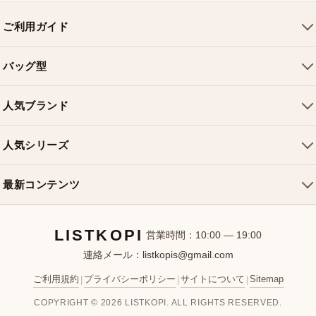
ご利用ガイド
会社概要
バッグ型
ご利用ガイド
トートバッグ
配送について
人気ブランド
ショルダーバッグ
お支払い方法
ルイヴィトンバッグ
クロスボディバッグ
返品・交換
人気シリーズ
シャネルバッグ
ハンドバッグ
よくある質問
スピーディバッグ
ディオールバッグ
ミニバッグ
最新コンテンツ
お問い合わせ
ネヴァーフルバッグ
グッチバッグ
バケットバッグ
おすすめバッグ
アルマバッグ
エルメスバッグ
リュック
LISTKOPI
新着アイテム
営業時間：10:00 — 19:00
連絡メール：
listkopis@gmail.com
選び方ガイド
ブランドカテゴリ
ご利用規約
プライバシーポリシー
サイトについて
Sitemap
|
|
|
お客様レビュー
COPYRIGHT © 2026 LISTKOPI. ALL RIGHTS RESERVED.