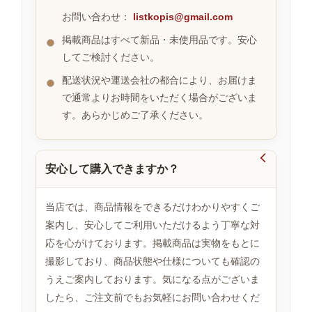
お問い合わせ：
listkopis@gmail.com
掲載商品はすべて新品・未使用品です。安心
お
してご検討ください。
す
す
配送状況や運送会社の都合により、お届けま
め
で通常よりお時間をいただく場合がございま
商
品
す。あらかじめご了承ください。

安心して購入できますか？
人
気
商
当店では、商品情報をできるだけわかりやすくご
品
案内し、安心してご利用いただけるよう丁寧な対
応を心がけております。掲載商品は実物をもとに
撮影しており、商品状態や仕様についても確認の
セ
ー
うえご案内しております。気になる点がございま
ル
したら、ご注文前でもお気軽にお問い合わせくだ
商