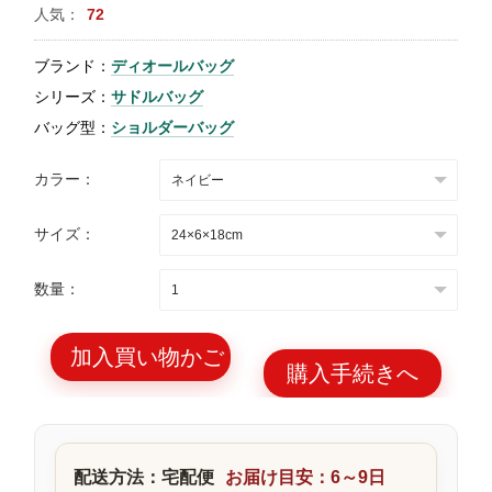
人気：
72
特
集
ブランド：
ディオールバッグ
BLOG
シリーズ：
サドルバッグ
バッグ型：
ショルダーバッグ
カラー：
サイズ：
ブランド バッ
バッグ種類
グ
数量：
加入買い物かご
購入手続きへ
最
新
製
配送方法：宅配便
お届け目安：6～9日
品