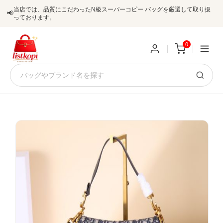
当店では、品質にこだわったN級スーパーコピー バッグを厳選して取り扱
📢
っております。
0
新
規
ロ
ユ
グ
0
ー
イ
ザ
ン
オ
ー
ー
お
listkopis@gmail.com
登
ダ
知