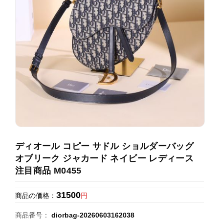
録
ホ
ー
ら
ー
ム
管
せ
バ
理
ッ
グ
通
販
人
気
ラ
ン
ディオール コピー サドル ショルダーバッグ
キ
オブリーク ジャカード ネイビー レディース
ン
注目商品 M0455
グ
31500
商品の価格：
円
新
作
商品番号：
diorbag-20260603162038