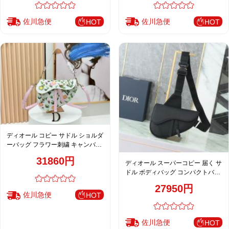
佐川急便
佐川急便
HOT
HOT
ディオール コピー サドル ショルダ
ーバッグ フラワー刺繍 キャンバス
ピンクアクセント レディース
31860円
ディオール スーパーコピー 届く サ
ドル ボディバッグ コンパクトバッ
グ ブラック 売れ筋
27950円
佐川急便
HOT
佐川急便
HOT