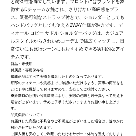
と耐久性を両立しています。フロントにはブランドを象
徴するDチャームが施され、さりげない高級感をプラ
ス。調整可能なストラップ付きで、ショルダーとしても
ハンドバッグとしても使える2WAY仕様が魅力です。デ
ィオール コピー サドル ショルダーバッグは、カジュア
ルスタイルからきれいめコーデまで幅広くマッチし、日
常使いにも旅行シーンにもおすすめできる実用的なアイ
テムです。
新品・未使用
付属品：専用保存袋
掲載商品はすべて実物を撮影したものとなっております。
細部のディテールや質感までご確認いただけるよう、実際の商品をも
とに丁寧に撮影しておりますので、安心してご検討ください。
※撮影時の照明や閲覧環境により、実際の色味と若干異なって見える
場合がございます。予めご了承くださいますようお願い申し上げま
す。
品質保証について：
お届けした商品に不具合やご不明点がございました場合は、速やかに
対応させていただきます。
ご購入後も安心してご利用いただけるサポート体制を整えております