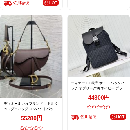
佐川急便
HOT
ディオール n級品 サドル バックパ
ック オブリーク柄 ネイビー ブラッ
ク シルバー金具 売れ筋
44300円
ディオール ハイブランド サドル シ
ョルダーバッグ コンパクトバッグ
ブラウン 人気モデル
佐川急便
HOT
55280円