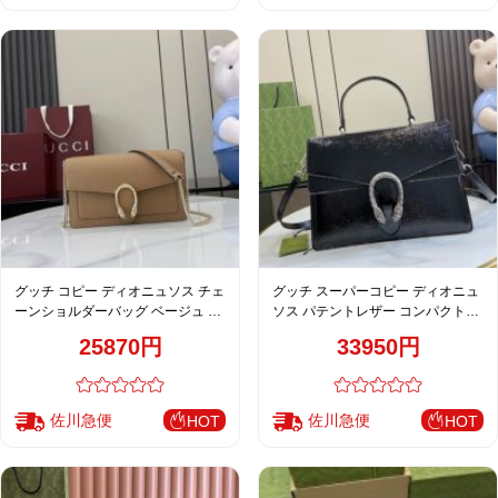
グッチ コピー ディオニュソス チェ
グッチ スーパーコピー ディオニュ
ーンショルダーバッグ ベージュ レ
ソス パテントレザー コンパクトバ
ザー レディース おすすめ 837373
ッグ ブラック 艶感仕上げ 795007
25870円
33950円
佐川急便
佐川急便
HOT
HOT