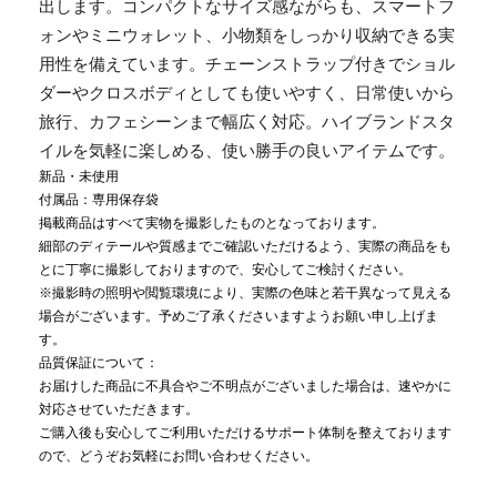
出します。コンパクトなサイズ感ながらも、スマートフ
ォンやミニウォレット、小物類をしっかり収納できる実
用性を備えています。チェーンストラップ付きでショル
ダーやクロスボディとしても使いやすく、日常使いから
旅行、カフェシーンまで幅広く対応。ハイブランドスタ
イルを気軽に楽しめる、使い勝手の良いアイテムです。
新品・未使用
付属品：専用保存袋
掲載商品はすべて実物を撮影したものとなっております。
細部のディテールや質感までご確認いただけるよう、実際の商品をも
とに丁寧に撮影しておりますので、安心してご検討ください。
※撮影時の照明や閲覧環境により、実際の色味と若干異なって見える
場合がございます。予めご了承くださいますようお願い申し上げま
す。
品質保証について：
お届けした商品に不具合やご不明点がございました場合は、速やかに
対応させていただきます。
ご購入後も安心してご利用いただけるサポート体制を整えております
ので、どうぞお気軽にお問い合わせください。