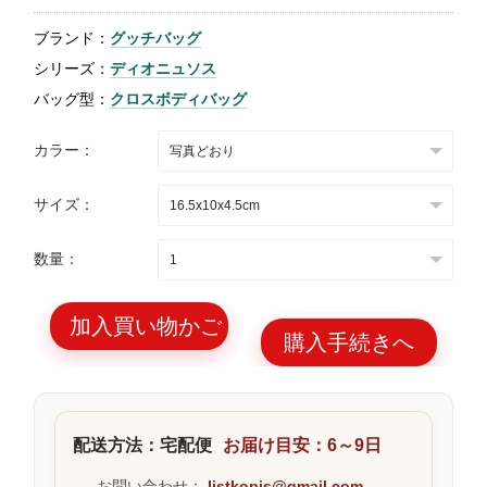
特
ブランド：
グッチバッグ
集
シリーズ：
ディオニュソス
BLOG
バッグ型：
クロスボディバッグ
カラー：
サイズ：
ブランド バッ
バッグ種類
数量：
グ
加入買い物かご
購入手続きへ
最
新
配送方法：宅配便
お届け目安：6～9日
製
品
お問い合わせ：
listkopis@gmail.com