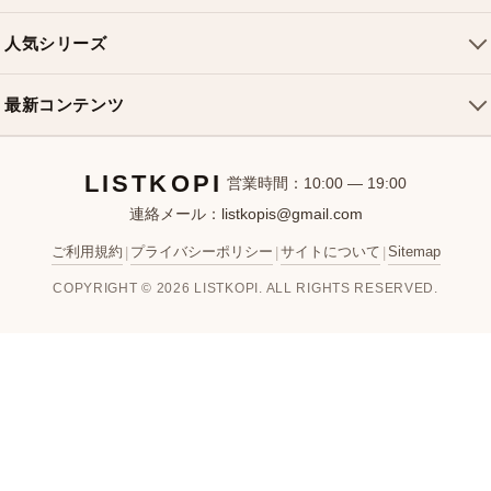
お支払い方法
ルイヴィトンバッグ
クロスボディバッグ
返品・交換
人気シリーズ
シャネルバッグ
ハンドバッグ
よくある質問
スピーディバッグ
ディオールバッグ
ミニバッグ
最新コンテンツ
お問い合わせ
ネヴァーフルバッグ
グッチバッグ
バケットバッグ
おすすめバッグ
アルマバッグ
エルメスバッグ
リュック
LISTKOPI
新着アイテム
営業時間：10:00 — 19:00
連絡メール：
listkopis@gmail.com
選び方ガイド
ブランドカテゴリ
ご利用規約
プライバシーポリシー
サイトについて
Sitemap
|
|
|
お客様レビュー
COPYRIGHT © 2026 LISTKOPI. ALL RIGHTS RESERVED.
人気ランキング