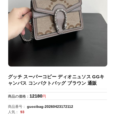
録
ホ
ー
ら
ー
ム
管
せ
バ
理
ッ
グ
通
販
人
気
ラ
ン
グッチ スーパーコピー ディオニュソス GGキ
キ
ャンバス コンパクトバッグ ブラウン 通販
ン
グ
12180
商品の価格：
円
新
商品番号：
guccibag-20260423172112
作
人気：
93