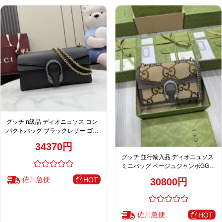
グッチ n級品 ディオニュソス コン
パクトバッグ ブラックレザー ゴー
ルドチェーン ショルダー 874735
34370円
グッチ 並行輸入品 ディオニュソス
ミニバッグ ベージュジャンボGG柄
ブラウンレザー チェーンショルダ
佐川急便
HOT
30800円
ー 400249
佐川急便
HOT