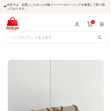
当店では、品質にこだわったN級スーパーコピー バッグを厳選して取り扱
📢
っております。
0
新
規
ロ
ユ
グ
0
ー
イ
ザ
ン
オ
ー
ー
お
listkopis@gmail.com
登
ダ
知