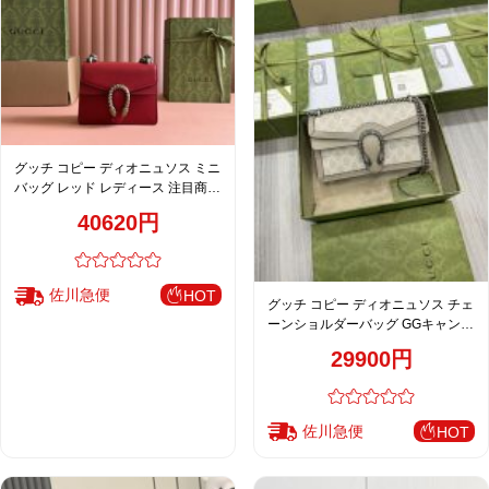
グッチ コピー ディオニュソス ミニ
バッグ レッド レディース 注目商品
上品レザー
40620円
佐川急便
HOT
グッチ コピー ディオニュソス チェ
ーンショルダーバッグ GGキャンバ
ス アイボリー 通販 499623
29900円
佐川急便
HOT