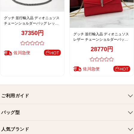
グッチ 並行輸入品 ディオニュソス
チェーンショルダーバッグ レッド
GG柄 大容量モデル 400249
37350円
グッチ 並行輸入品 ディオニュソス
レザー チェーンショルダーバッグ
レッド 鮮やか発色 876531
28770円
佐川急便
HOT
佐川急便
HOT
ご利用ガイド
会社概要
バッグ型
ご利用ガイド
トートバッグ
配送について
人気ブランド
ショルダーバッグ