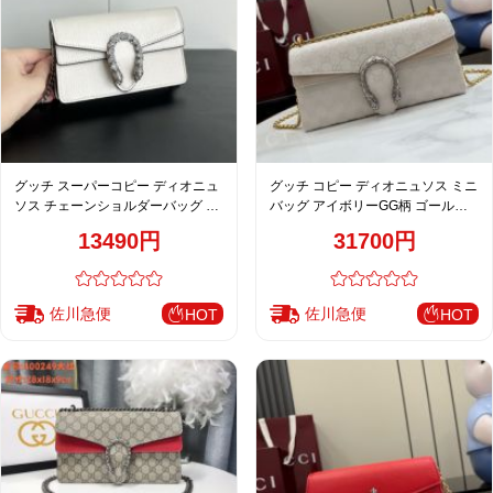
グッチ スーパーコピー ディオニュ
グッチ コピー ディオニュソス ミニ
ソス チェーンショルダーバッグ ホ
バッグ アイボリーGG柄 ゴールド
ワイト レザー レディース 通販
チェーン ショルダーバッグ
13490円
31700円
476432
874735
佐川急便
佐川急便
HOT
HOT