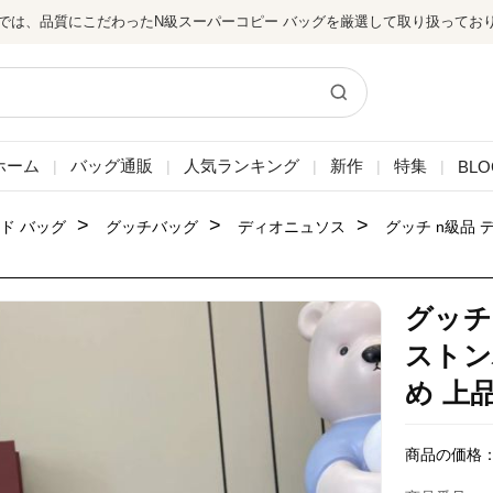
では、品質にこだわったN級スーパーコピー バッグを厳選して取り扱ってお
ホーム
バッグ通販
人気ランキング
新作
特集
BLO
|
|
|
|
|
>
>
>
ド バッグ
グッチバッグ
ディオニュソス
グッチ n級品
グッチ
ストン
め 上
商品の価格