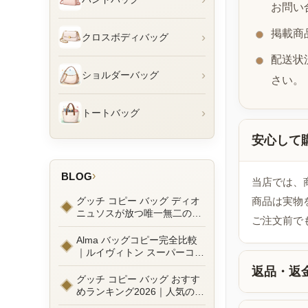
お問い
掲載商
›
クロスボディバッグ
配送状
›
ショルダーバッグ
さい。
›
トートバッグ
安心して
›
BLOG
当店では、
グッチ コピー バッグ ディオ
商品は実物
ニュソスが放つ唯一無二の魅
ご注文前で
力とは？新作ラインナップ徹
底ガイドとリアルコーデ例
Alma バッグコピー完全比較
｜ルイヴィトン スーパーコピ
ーで叶えるエレガントな日常
返品・返
グッチ コピー バッグ おすす
めランキング2026｜人気の
GGマーモントから定番モデ