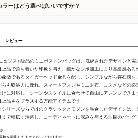
カラーはどう選べばいいですか？
レビュー
オニュソス n級品のミニボストンバッグは、洗練されたデザインと
は上品で落ち着いた印象を与え、細かなシボ加工により高級感ある
の象徴であるタイガーヘッド金具を配し、シンプルながら存在感を
がらも収納力に優れ、スマートフォンやミニ財布、コスメなどの必
掛けに対応し、シーンやスタイルに合わせて自由にアレンジできま
は上品さをプラスする万能アイテムです。
スシリーズならではのクラシックとモダンを融合したデザインは、
けまで幅広く活躍し、コーディネートに深みを与える注目のバッグ
袋
実物を撮影したものとなっております。