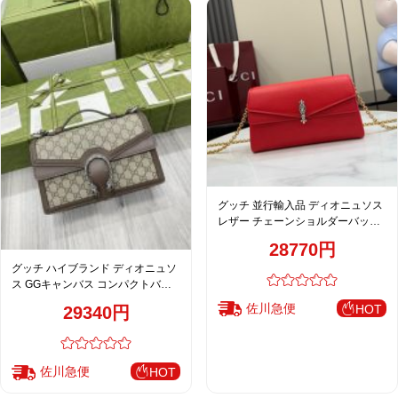
グッチ 並行輸入品 ディオニュソス
レザー チェーンショルダーバッグ
レッド 鮮やか発色 876531
28770円
グッチ ハイブランド ディオニュソ
ス GGキャンバス コンパクトバッ
グ ベージュブラウン 上品配色
佐川急便
HOT
29340円
621512
佐川急便
HOT