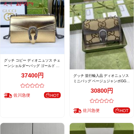
グッチ コピー ディオニュソス チェ
ーンショルダーバッグ ゴールド メ
タリックレザー 華やかモデル
37400円
グッチ 並行輸入品 ディオニュソス
400249
ミニバッグ ベージュジャンボGG柄
ブラウンレザー チェーンショルダ
30800円
ー 400249
佐川急便
HOT
佐川急便
HOT