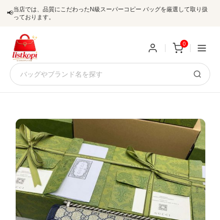
当店では、品質にこだわったN級スーパーコピー バッグを厳選して取り扱
📢
っております。
0
新
規
ロ
ユ
グ
0
ー
イ
ザ
ン
オ
ー
ー
お
listkopis@gmail.com
登
ダ
知