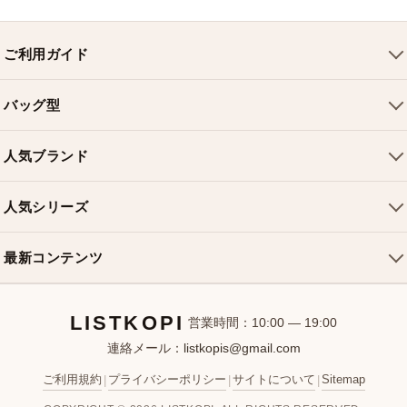
ご利用ガイド
会社概要
バッグ型
ご利用ガイド
トートバッグ
配送について
人気ブランド
ショルダーバッグ
お支払い方法
ルイヴィトンバッグ
クロスボディバッグ
返品・交換
人気シリーズ
シャネルバッグ
ハンドバッグ
よくある質問
スピーディバッグ
ディオールバッグ
ミニバッグ
最新コンテンツ
お問い合わせ
ネヴァーフルバッグ
グッチバッグ
バケットバッグ
おすすめバッグ
アルマバッグ
エルメスバッグ
リュック
LISTKOPI
新着アイテム
営業時間：10:00 — 19:00
連絡メール：
listkopis@gmail.com
選び方ガイド
ブランドカテゴリ
ご利用規約
プライバシーポリシー
サイトについて
Sitemap
|
|
|