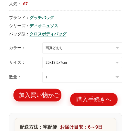
人気：
67
特
集
ブランド：
グッチバッグ
BLOG
シリーズ：
ディオニュソス
バッグ型：
クロスボディバッグ
カラー：
サイズ：
ブランド バッ
バッグ種類
グ
数量：
加入買い物かご
購入手続きへ
最
新
製
配送方法：宅配便
お届け目安：6～9日
品