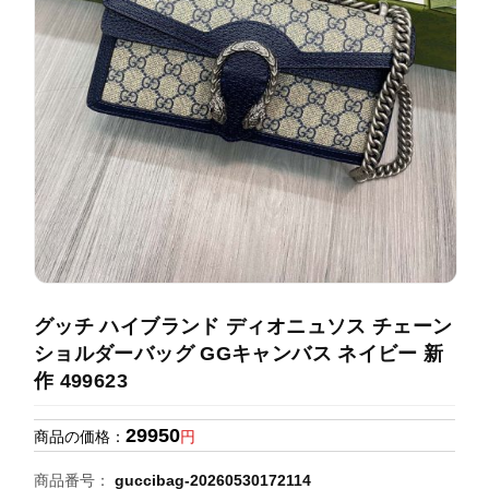
録
ホ
ー
ら
ー
ム
管
せ
バ
理
ッ
グ
通
販
人
気
ラ
ン
グッチ ハイブランド ディオニュソス チェーン
キ
ショルダーバッグ GGキャンバス ネイビー 新
ン
作 499623
グ
29950
商品の価格：
円
新
作
商品番号：
guccibag-20260530172114