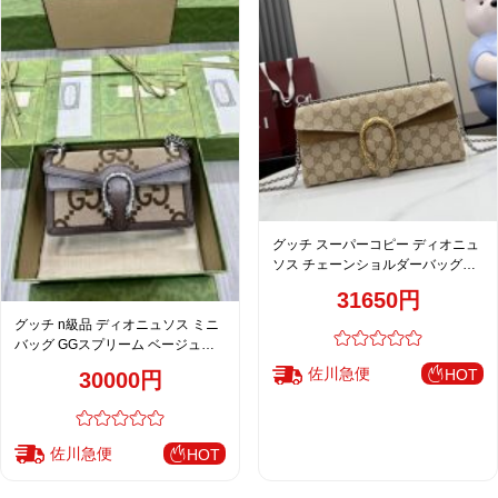
グッチ スーパーコピー ディオニュ
ソス チェーンショルダーバッグ
GGキャンバス ベージュ 人気モデ
31650円
ル 874735
グッチ n級品 ディオニュソス ミニ
バッグ GGスプリーム ベージュブ
ラウン おすすめ 499623
佐川急便
HOT
30000円
佐川急便
HOT