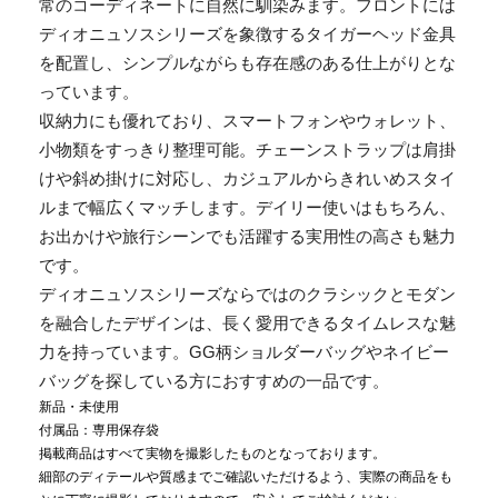
常のコーディネートに自然に馴染みます。フロントには
ディオニュソスシリーズを象徴するタイガーヘッド金具
を配置し、シンプルながらも存在感のある仕上がりとな
っています。
収納力にも優れており、スマートフォンやウォレット、
小物類をすっきり整理可能。チェーンストラップは肩掛
けや斜め掛けに対応し、カジュアルからきれいめスタイ
ルまで幅広くマッチします。デイリー使いはもちろん、
お出かけや旅行シーンでも活躍する実用性の高さも魅力
です。
ディオニュソスシリーズならではのクラシックとモダン
を融合したデザインは、長く愛用できるタイムレスな魅
力を持っています。GG柄ショルダーバッグやネイビー
バッグを探している方におすすめの一品です。
新品・未使用
付属品：専用保存袋
掲載商品はすべて実物を撮影したものとなっております。
細部のディテールや質感までご確認いただけるよう、実際の商品をも