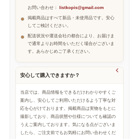
お問い合わせ：
listkopis@gmail.com
掲載商品はすべて新品・未使用品です。安心
お
してご検討ください。
す
す
配送状況や運送会社の都合により、お届けま
め
で通常よりお時間をいただく場合がございま
商
品
す。あらかじめご了承ください。

安心して購入できますか？
人
気
商
当店では、商品情報をできるだけわかりやすくご
品
案内し、安心してご利用いただけるよう丁寧な対
応を心がけております。掲載商品は実物をもとに
撮影しており、商品状態や仕様についても確認の
セ
ー
うえご案内しております。気になる点がございま
ル
したら、ご注文前でもお気軽にお問い合わせくだ
商