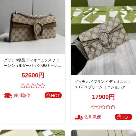
グッチ n級品 ディオニュソス チェ
ーンショルダーバッグ GGキャンバ
ス ベージュ おすすめ
52600円
グッチ ハイブランド ディオニュソ
ス GGスプリーム ミニショルダー
バッグ ベージュ 新作 476432
佐川急便
HOT
17900円
佐川急便
HOT