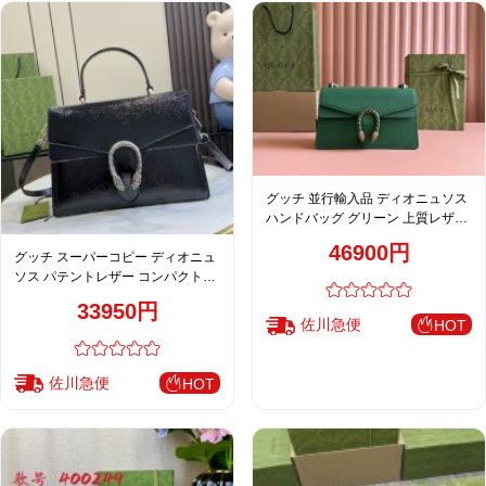
グッチ 並行輸入品 ディオニュソス
ハンドバッグ グリーン 上質レザー
通販 レディース
46900円
グッチ スーパーコピー ディオニュ
ソス パテントレザー コンパクトバ
ッグ ブラック 艶感仕上げ 795007
33950円
佐川急便
HOT
佐川急便
HOT