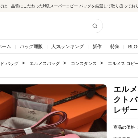
では、品質にこだわったN級スーパーコピー バッグを厳選して取り扱ってお
ホーム
バッグ通販
人気ランキング
新作
特集
BLO
|
|
|
|
|
>
>
>
ド バッグ
エルメスバッグ
コンスタンス
エルメス コピ
エルメ
クトバ
レザー
商品の価格