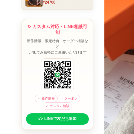
¥24700
ム チャーム装飾 ミニボスト
ンバッグ ブラウンピンク 人
気モデル
✨ カスタム対応・LINE相談可
能
新作情報・限定特典・オーダー相談な
ど
LINEでお気軽にご連絡いただけます
✓ 新作情報
✓ クーポン
✓ カスタム相談
👉 LINEで友だち追加