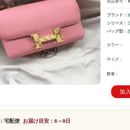
商品番号：
ブランド：
シリーズ：
バッグ型：
カラー：
サイズ：
数量：
加
：宅配便
お届け目安：6～9日