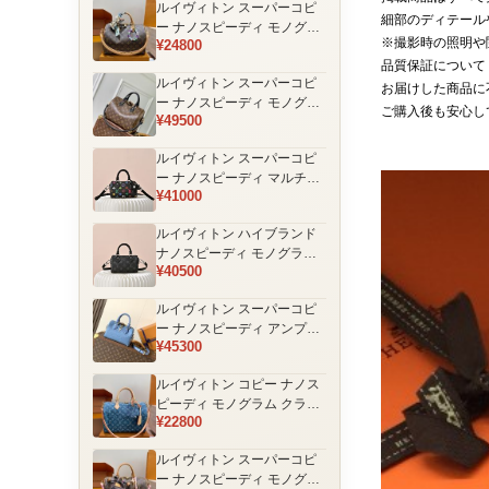
ルイヴィトン スーパーコピ
品
細部のディテール
ー ナノスピーディ モノグラ
※撮影時の照明や
¥24800
ム 編み込みストラップ ミニ
品質保証について
ボストンバッグ ブラウン 人
ルイヴィトン スーパーコピ
気モデル
お届けした商品に
ー ナノスピーディ モノグラ
ご購入後も安心し
¥49500
ム ブラックハンドル 2WAY
ミニバッグ ブラウン 売れ筋
ルイヴィトン スーパーコピ
ー ナノスピーディ マルチカ
¥41000
ラーモノグラム ミニボスト
ンバッグ ブラック レディー
ルイヴィトン ハイブランド
ス
ナノスピーディ モノグラム
¥40500
シャドウ 2WAYミニバッグ
ブラック レディース
ルイヴィトン スーパーコピ
ー ナノスピーディ アンプラ
¥45300
ントレザー ミニボストンバ
ッグ ブルー レディース おす
ルイヴィトン コピー ナノス
すめ
ピーディ モノグラム クラシ
¥22800
ックデザイン ミニボストン
バッグ ブラウン 通販
ルイヴィトン スーパーコピ
ー ナノスピーディ モノグラ