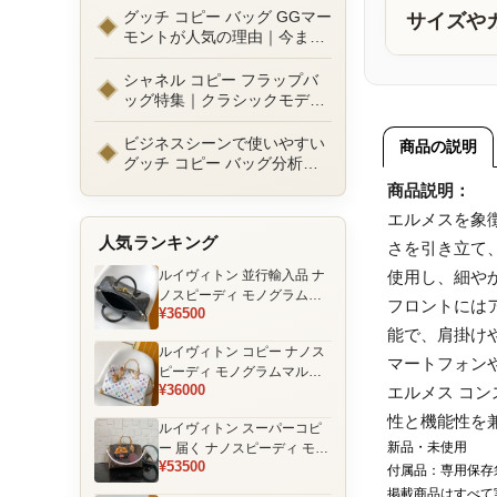
ルまで徹底比較！コピーバッ
グッチ コピー バッグ GGマー
サイズや
グ通販の選び方
モントが人気の理由｜今また
選ばれる定番ラグジュアリー
バッグとは
シャネル コピー フラップバ
ッグ特集｜クラシックモデル
の魅力と永遠に愛される理由
ビジネスシーンで使いやすい
商品の説明
グッチ コピー バッグ分析｜
通勤・商談向け人気モデル徹
商品説明：
底解説
エルメスを象
人気ランキング
さを引き立て
ルイヴィトン 並行輸入品 ナ
使用し、細や
ノスピーディ モノグラムエ
フロントには
¥36500
クリプス ブラック チェーン
能で、肩掛け
装飾 ミニボストンバッグ
ルイヴィトン コピー ナノス
マートフォン
ピーディ モノグラムマルチ
¥36000
エルメス コ
カラー ホワイト ゴールド金
具 リボン装飾 ミニボストン
性と機能性を
ルイヴィトン スーパーコピ
バッグ
新品・未使用
ー 届く ナノスピーディ モノ
¥53500
グラム ポーチ付き ミニボス
付属品：専用保存
トンバッグ ブラウン 注目商
掲載商品はすべて