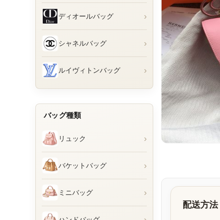
›
ディオールバッグ
›
シャネルバッグ
›
ルイヴィトンバッグ
バッグ種類
›
リュック
›
バケットバッグ
›
ミニバッグ
配送方法
›
ハンドバッグ