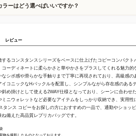
カラーはどう選べばいいですか？
レビュー
徴するコンスタンスシリーズをベースに仕上げたコピーコンパクト
、コーディネートに柔らかさと華やかさをプラスしてくれる魅力的
かなシボ感や滑らかな手触りまで丁寧に再現されており、高級感の
アイコニックなHバックルを配置し、シンプルながら存在感のある
や斜め掛けとして使える2WAY仕様となっており、シーンに合わせ
やミニウォレットなど必要なアイテムをしっかり収納でき、実用性
ンスタンス コピーをお探しの方におすすめの一品で、通勤やショッ
兼ね備えた高品質レプリカバッグです。
袋
実物を撮影したものとなっております。