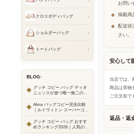
お問い
掲載商
›
クロスボディバッグ
配送状
›
ショルダーバッグ
さい。
›
トートバッグ
安心して
›
BLOG
当店では、
グッチ コピー バッグ ディオ
商品は実物
ニュソスが放つ唯一無二の魅
ご注文前で
力とは？新作ラインナップ徹
底ガイドとリアルコーデ例
Alma バッグコピー完全比較
｜ルイヴィトン スーパーコピ
ーで叶えるエレガントな日常
返品・返
グッチ コピー バッグ おすす
めランキング2026｜人気の
GGマーモントから定番モデ