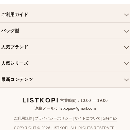
ご利用ガイド
会社概要
バッグ型
ご利用ガイド
トートバッグ
配送について
人気ブランド
ショルダーバッグ
お支払い方法
ルイヴィトンバッグ
クロスボディバッグ
返品・交換
人気シリーズ
シャネルバッグ
ハンドバッグ
よくある質問
スピーディバッグ
ディオールバッグ
ミニバッグ
最新コンテンツ
お問い合わせ
ネヴァーフルバッグ
グッチバッグ
バケットバッグ
おすすめバッグ
アルマバッグ
エルメスバッグ
リュック
LISTKOPI
新着アイテム
営業時間：10:00 — 19:00
連絡メール：
listkopis@gmail.com
選び方ガイド
ブランドカテゴリ
ご利用規約
プライバシーポリシー
サイトについて
Sitemap
|
|
|
お客様レビュー
COPYRIGHT © 2026 LISTKOPI. ALL RIGHTS RESERVED.