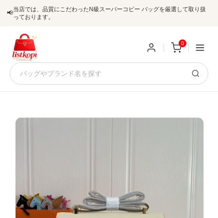
当店では、品質にこだわったN級スーパーコピー バッグを厳選して取り扱
📢
っております。
0
新
規
ロ
ユ
グ
0
ー
イ
ザ
ン
オ
ー
ー
お
listkopis@gmail.com
登
ダ
知