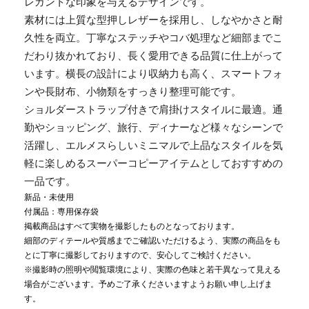
レガントな印象を与えるデザインです。
素材には上質な型押しレザーを採用し、しなやかさと耐
久性を両立。丁寧なステッチやコバ処理など細部までこ
だわり抜かれており、長く愛用できる品質に仕上がって
います。横長の設計により収納力も高く、スマートフォ
ンや長財布、小物類をすっきり整理可能です。
ショルダーストラップ付きで肩掛けスタイルに最適。通
勤やショッピング、旅行、ディナーなど様々なシーンで
活躍し、エルメスらしいミニマルで上品なスタイルを気
軽に楽しめるスーパーコピーアイテムとしておすすめの
一品です。
新品・未使用
付属品：専用保存袋
掲載商品はすべて実物を撮影したものとなっております。
細部のディテールや質感までご確認いただけるよう、実際の商品をも
とに丁寧に撮影しておりますので、安心してご検討ください。
※撮影時の照明や閲覧環境により、実際の色味と若干異なって見える
場合がございます。予めご了承くださいますようお願い申し上げま
す。