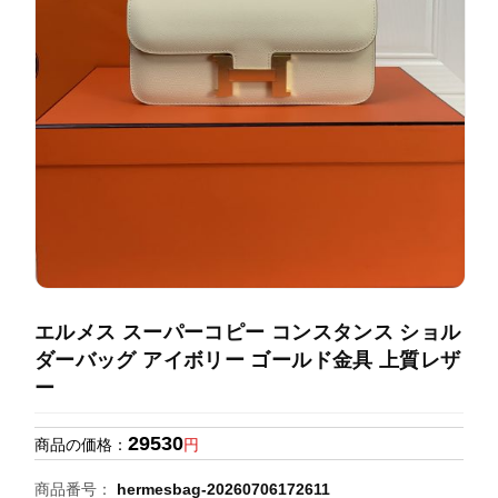
録
ホ
ー
ら
ー
ム
管
せ
バ
理
ッ
グ
通
販
人
気
ラ
ン
エルメス スーパーコピー コンスタンス ショル
キ
ダーバッグ アイボリー ゴールド金具 上質レザ
ン
ー
グ
29530
商品の価格：
円
新
作
商品番号：
hermesbag-20260706172611