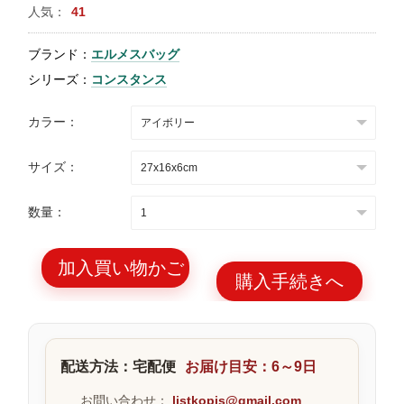
人気：
41
特
集
ブランド：
エルメスバッグ
BLOG
シリーズ：
コンスタンス
カラー：
サイズ：
ブランド バッ
バッグ種類
数量：
グ
加入買い物かご
購入手続きへ
最
新
配送方法：宅配便
お届け目安：6～9日
製
品
お問い合わせ：
listkopis@gmail.com