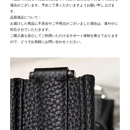
場合がございます。予めご了承くださいますようお願い申し上げま
す。
品質保証について：
お届けした商品に不具合やご不明点がございました場合は、速やかに
対応させていただきます。
ご購入後も安心してご利用いただけるサポート体制を整えております
ので、どうぞお気軽にお問い合わせください。