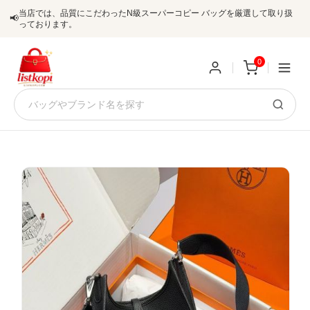
当店では、品質にこだわったN級スーパーコピー バッグを厳選して取り扱
📢
っております。
0
新
規
ロ
ユ
グ
0
ー
イ
ザ
ン
オ
ー
ー
お
listkopis@gmail.com
登
ダ
知