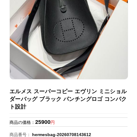
録
ホ
ー
ら
ー
ム
管
せ
バ
理
ッ
グ
通
販
人
気
ラ
ン
エルメス スーパーコピー エヴリン ミニショル
キ
ダーバッグ ブラック パンチングロゴ コンパク
ン
ト設計
グ
25900
商品の価格：
円
新
作
商品番号：
hermesbag-20260708143612