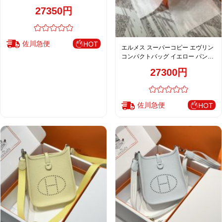
軽量デザイン
27350円
佐川急便
HOT
エルメス スーパーコピー エヴリン
コンパクトバッグ イエロー パンチ
ングロゴデザイン
27300円
佐川急便
HOT