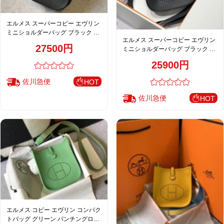
エルメス スーパーコピー エヴリン
ミニショルダーバッグ ブラック パ
エルメス スーパーコピー エヴリン
ンチングロゴ シンプル設計
27500円
ミニショルダーバッグ ブラック パ
ンチングロゴ コンパクト設計
25900円
佐川急便
HOT
佐川急便
HOT
エルメス コピー エヴリン コンパク
トバッグ グリーン パンチングロゴ