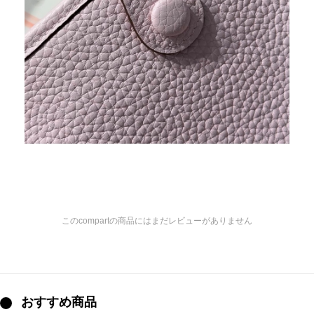
このcompartの商品にはまだレビューがありません
おすすめ商品