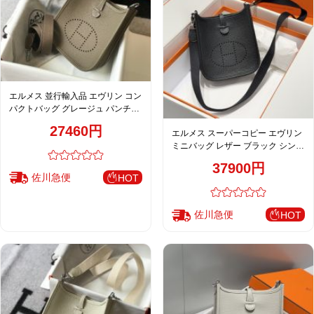
エルメス 並行輸入品 エヴリン コン
パクトバッグ グレージュ パンチン
グロゴ 上品カラー
27460円
エルメス スーパーコピー エヴリン
ミニバッグ レザー ブラック シンプ
ル軽量モデル 定番人気
37900円
佐川急便
HOT
佐川急便
HOT