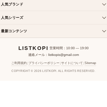
配送について
人気ブランド
ショルダーバッグ
お支払い方法
ルイヴィトンバッグ
クロスボディバッグ
返品・交換
人気シリーズ
シャネルバッグ
ハンドバッグ
よくある質問
スピーディバッグ
ディオールバッグ
ミニバッグ
最新コンテンツ
お問い合わせ
ネヴァーフルバッグ
グッチバッグ
バケットバッグ
おすすめバッグ
アルマバッグ
エルメスバッグ
リュック
LISTKOPI
新着アイテム
営業時間：10:00 — 19:00
連絡メール：
listkopis@gmail.com
選び方ガイド
ブランドカテゴリ
ご利用規約
プライバシーポリシー
サイトについて
Sitemap
|
|
|
お客様レビュー
COPYRIGHT © 2026 LISTKOPI. ALL RIGHTS RESERVED.
人気ランキング