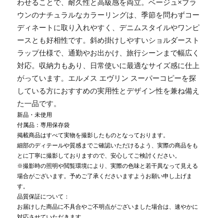
わせることで、耐久性と高級感を両立。ベージュ×ブラ
ウンのナチュラルなカラーリングは、季節を問わずコー
ディネートに取り入れやすく、デニムスタイルやワンピ
ースとも好相性です。斜め掛けしやすいショルダースト
ラップ仕様で、通勤やお出かけ、旅行シーンまで幅広く
対応。収納力もあり、日常使いに最適なサイズ感に仕上
がっています。エルメス エヴリン スーパーコピーを探
している方におすすめの実用性とデザイン性を兼ね備え
た一品です。
新品・未使用
付属品：専用保存袋
掲載商品はすべて実物を撮影したものとなっております。
細部のディテールや質感までご確認いただけるよう、実際の商品をも
とに丁寧に撮影しておりますので、安心してご検討ください。
※撮影時の照明や閲覧環境により、実際の色味と若干異なって見える
場合がございます。予めご了承くださいますようお願い申し上げま
す。
品質保証について：
お届けした商品に不具合やご不明点がございました場合は、速やかに
対応させていただきます。