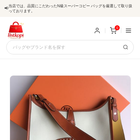
当店では、品質にこだわったN級スーパーコピー バッグを厳選して取り扱
📢
っております。
0
新
規
ロ
ユ
グ
0
ー
イ
ザ
ン
オ
ー
ー
お
listkopis@gmail.com
登
ダ
知