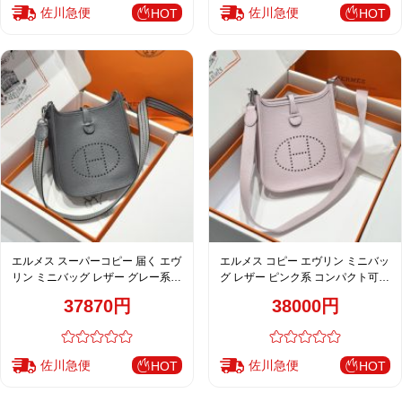
佐川急便
佐川急便
HOT
HOT
エルメス スーパーコピー 届く エヴ
エルメス コピー エヴリン ミニバッ
リン ミニバッグ レザー グレー系
グ レザー ピンク系 コンパクト可愛
編み込みストラップ 上品モデル
いモデル 春夏人気
37870円
38000円
佐川急便
佐川急便
HOT
HOT