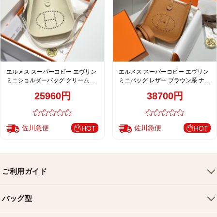
エルメス スーパーコピー エヴリン
エルメス スーパーコピー エヴリン
ミニショルダーバッグ クリームホ
ミニバッグ レザー ブラウン系 ナチ
ワイト パンチングロゴ 上品設計
ュラルカラー 上品定番
25960円
38700円
佐川急便
佐川急便
HOT
HOT
ご利用ガイド
会社概要
バッグ型
ご利用ガイド
トートバッグ