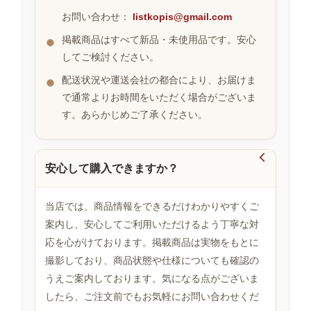
お問い合わせ：
listkopis@gmail.com
掲載商品はすべて新品・未使用品です。安心
お
してご検討ください。
す
す
配送状況や運送会社の都合により、お届けま
め
で通常よりお時間をいただく場合がございま
商
品
す。あらかじめご了承ください。

安心して購入できますか？
人
気
商
当店では、商品情報をできるだけわかりやすくご
品
案内し、安心してご利用いただけるよう丁寧な対
応を心がけております。掲載商品は実物をもとに
撮影しており、商品状態や仕様についても確認の
セ
ー
うえご案内しております。気になる点がございま
ル
したら、ご注文前でもお気軽にお問い合わせくだ
商