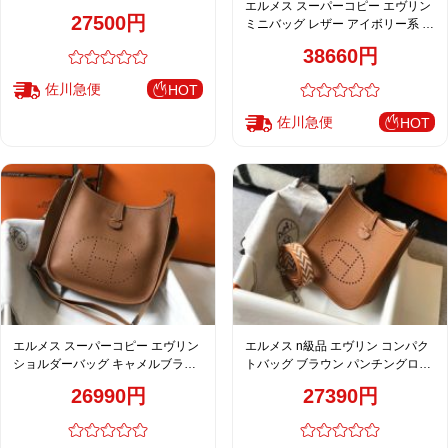
エルメス スーパーコピー エヴリン
ンチングロゴ シンプル設計
27500円
ミニバッグ レザー アイボリー系 ナ
チュラル上品モデル 定番人気
38660円
佐川急便
HOT
佐川急便
HOT
エルメス スーパーコピー エヴリン
エルメス n級品 エヴリン コンパク
ショルダーバッグ キャメルブラウ
トバッグ ブラウン パンチングロゴ
ン パンチングロゴ 上品デザイン
上質レザー調
26990円
27390円