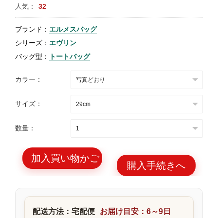
人気：
32
特
集
ブランド：
エルメスバッグ
BLOG
シリーズ：
エヴリン
バッグ型：
トートバッグ
カラー：
サイズ：
ブランド バッ
バッグ種類
グ
数量：
加入買い物かご
購入手続きへ
最
新
製
配送方法：宅配便
お届け目安：6～9日
品