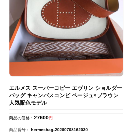
録
ホ
ー
ら
ー
ム
管
せ
バ
理
ッ
グ
通
販
人
気
ラ
ン
エルメス スーパーコピー エヴリン ショルダー
キ
バッグ キャンバスコンビ ベージュ×ブラウン
ン
人気配色モデル
グ
27600
商品の価格：
円
新
作
商品番号：
hermesbag-20260708162030