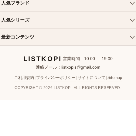
人気ブランド
ショルダーバッグ
お支払い方法
ルイヴィトンバッグ
クロスボディバッグ
返品・交換
人気シリーズ
シャネルバッグ
ハンドバッグ
よくある質問
スピーディバッグ
ディオールバッグ
ミニバッグ
最新コンテンツ
お問い合わせ
ネヴァーフルバッグ
グッチバッグ
バケットバッグ
おすすめバッグ
アルマバッグ
エルメスバッグ
リュック
LISTKOPI
新着アイテム
営業時間：10:00 — 19:00
連絡メール：
listkopis@gmail.com
選び方ガイド
ブランドカテゴリ
ご利用規約
プライバシーポリシー
サイトについて
Sitemap
|
|
|
お客様レビュー
COPYRIGHT © 2026 LISTKOPI. ALL RIGHTS RESERVED.
人気ランキング