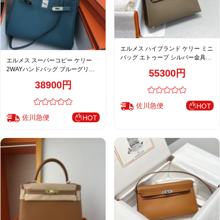
エルメス ハイブランド ケリー ミニ
バッグ エトゥープ シルバー金具
エルメス スーパーコピー ケリー
2WAY仕様 上品デザイン
2WAYハンドバッグ ブルーグリー
55300円
ン レディース
38900円
佐川急便
HOT
佐川急便
HOT