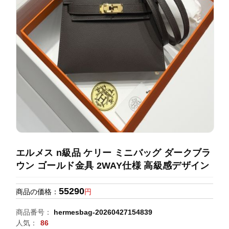
録
ホ
ー
ら
ー
ム
管
せ
バ
理
ッ
グ
通
販
人
気
ラ
ン
エルメス n級品 ケリー ミニバッグ ダークブラ
キ
ウン ゴールド金具 2WAY仕様 高級感デザイン
ン
グ
55290
商品の価格：
円
新
商品番号：
hermesbag-20260427154839
作
人気：
86