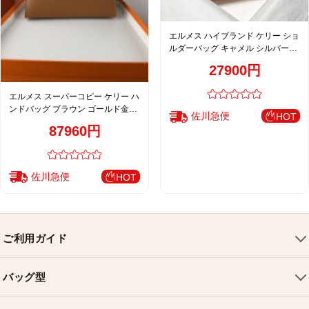
エルメス ハイブランド ケリー ショ
ルダーバッグ キャメル シルバー金
具 スリムデザイン 上品モデル
27900円
エルメス スーパーコピー ケリー ハ
ンドバッグ ブラウン ゴールド金具
佐川急便
HOT
上質レザー仕上げ
87960円
佐川急便
HOT
ご利用ガイド
会社概要
バッグ型
ご利用ガイド
トートバッグ
配送について