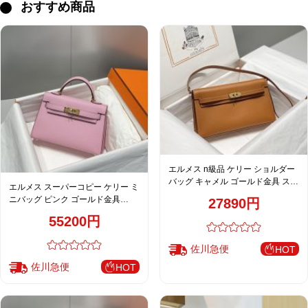
おすすめ商品
エルメス n級品 ケリー ショルダー
バッグ キャメル ゴールド金具 スリ
エルメス スーパーコピー ケリー ミ
ムデザイン 上品モデル
ニバッグ ピンク ゴールド金具
27890円
2WAY仕様 上品デザイン
55200円
佐川急便
HOT
佐川急便
HOT