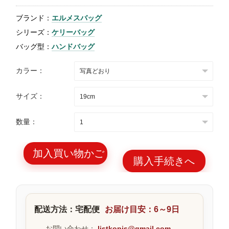
特
ブランド：
エルメスバッグ
集
シリーズ：
ケリーバッグ
BLOG
バッグ型：
ハンドバッグ
カラー：
サイズ：
ブランド バッ
バッグ種類
数量：
グ
加入買い物かご
購入手続きへ
最
新
配送方法：宅配便
お届け目安：6～9日
製
品
お問い合わせ：
listkopis@gmail.com