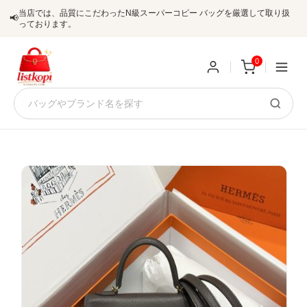
当店では、品質にこだわったN級スーパーコピー バッグを厳選して取り扱
📢
っております。
0
新
規
ロ
ユ
グ
0
ー
イ
ザ
ン
オ
ー
ー
お
listkopis@gmail.com
登
ダ
知