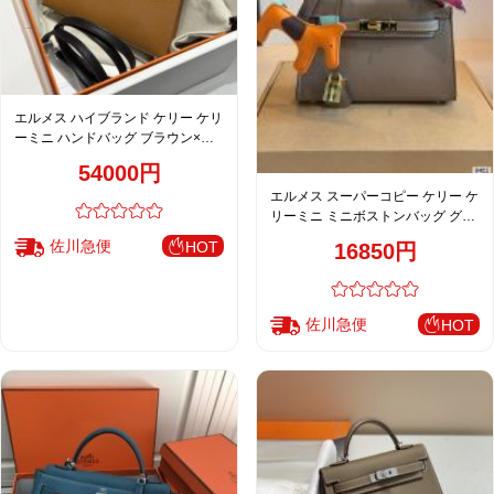
エルメス ハイブランド ケリー ケリ
ーミニ ハンドバッグ ブラウン×ホ
ワイト おすすめ
54000円
エルメス スーパーコピー ケリー ケ
リーミニ ミニボストンバッグ グレ
ージュ 人気モデル
佐川急便
HOT
16850円
佐川急便
HOT