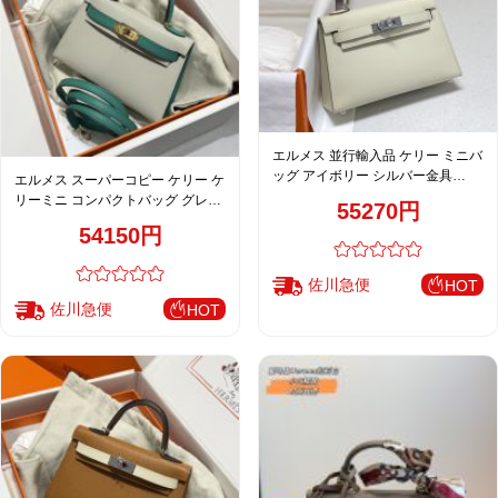
エルメス 並行輸入品 ケリー ミニバ
ッグ アイボリー シルバー金具
エルメス スーパーコピー ケリー ケ
2WAY仕様 上品モデル
リーミニ コンパクトバッグ グレー
55270円
×グリーン 高品質レプリカ
54150円
佐川急便
HOT
佐川急便
HOT