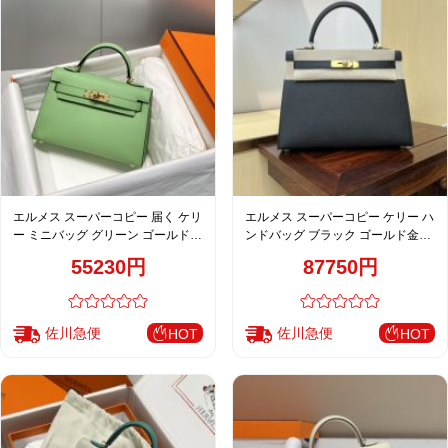
エルメス スーパーコピー 届く ケリ
エルメス スーパーコピー ケリー ハ
ー ミニバッグ グリーン ゴールド金
ンドバッグ ブラック ゴールド金具
具 2WAY仕様 上品デザイン
上質レザー仕上げ
55230円
87750円
佐川急便
佐川急便
HOT
HOT