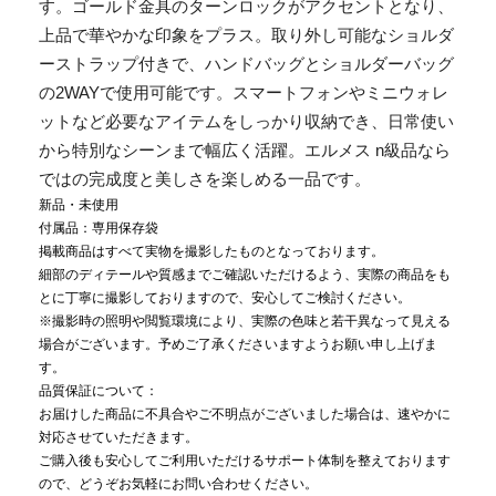
す。ゴールド金具のターンロックがアクセントとなり、
上品で華やかな印象をプラス。取り外し可能なショルダ
ーストラップ付きで、ハンドバッグとショルダーバッグ
の2WAYで使用可能です。スマートフォンやミニウォレ
ットなど必要なアイテムをしっかり収納でき、日常使い
から特別なシーンまで幅広く活躍。エルメス n級品なら
ではの完成度と美しさを楽しめる一品です。
新品・未使用
付属品：専用保存袋
掲載商品はすべて実物を撮影したものとなっております。
細部のディテールや質感までご確認いただけるよう、実際の商品をも
とに丁寧に撮影しておりますので、安心してご検討ください。
※撮影時の照明や閲覧環境により、実際の色味と若干異なって見える
場合がございます。予めご了承くださいますようお願い申し上げま
す。
品質保証について：
お届けした商品に不具合やご不明点がございました場合は、速やかに
対応させていただきます。
ご購入後も安心してご利用いただけるサポート体制を整えております
ので、どうぞお気軽にお問い合わせください。