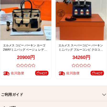
エルメス コピー バーキン カーゴ
エルメス スーパーコピー バーキン
2WAYミニバッグ ベージュ レディ
ミニバッグ ブルーコンビ クロコ型
ース 売れ筋
押し 異素材デザイン 上質仕様
20900円
34260円
佐川急便
佐川急便
HOT
HOT
ご利用ガイド
会社概要