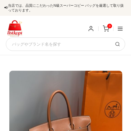
当店では、品質にこだわったN級スーパーコピー バッグを厳選して取り扱
📢
っております。
0
新
規
ロ
ユ
グ
0
ー
イ
ザ
ン
オ
ー
ー
お
listkopis@gmail.com
登
ダ
知