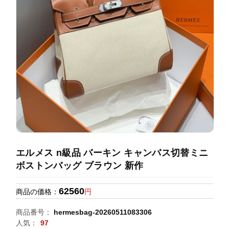
録
ホ
ー
ら
ー
ム
管
せ
バ
理
ッ
グ
通
販
人
気
ラ
ン
エルメス n級品 バーキン キャンバス切替ミニ
キ
ボストンバッグ ブラウン 新作
ン
グ
62560
商品の価格：
円
新
商品番号：
hermesbag-20260511083306
作
人気：
97