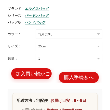
特
ブランド：
エルメスバッグ
集
シリーズ：
バーキンバッグ
BLOG
バッグ型：
ハンドバッグ
カラー：
サイズ：
ブランド バッ
バッグ種類
数量：
グ
加入買い物かご
購入手続きへ
最
新
配送方法：宅配便
お届け目安：6～9日
製
品
お問い合わせ：
listkopis@gmail.com