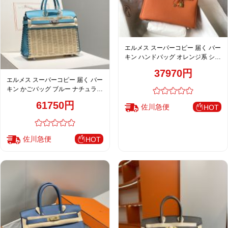
エルメス スーパーコピー 届く バー
キン ハンドバッグ オレンジ系 シボ
レザー ゴールド金具 上質仕上げ
37970円
エルメス スーパーコピー 届く バー
キン かごバッグ ブルー ナチュラル
シルバー金具 注目商品
61750円
佐川急便
HOT
佐川急便
HOT