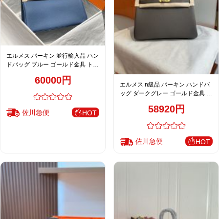
エルメス バーキン 並行輸入品 ハン
ドバッグ ブルー ゴールド金具 トゴ
調レザー 洗練デザイン
60000円
エルメス n級品 バーキン ハンドバ
ッグ ダークグレー ゴールド金具 レ
ディース 注目商品
58920円
佐川急便
HOT
佐川急便
HOT