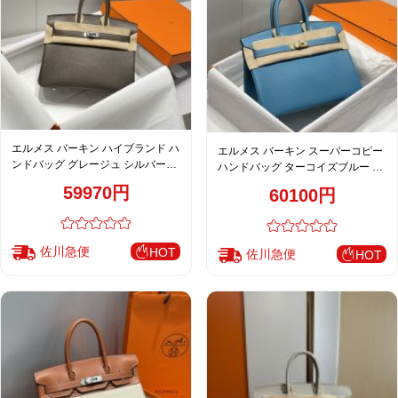
エルメス バーキン ハイブランド ハ
エルメス バーキン スーパーコピー
ンドバッグ グレージュ シルバー金
ハンドバッグ ターコイズブルー ゴ
具 トゴ調レザー 上質設計
ールド金具 トゴ調レザー 上品設計
59970円
60100円
佐川急便
HOT
佐川急便
HOT