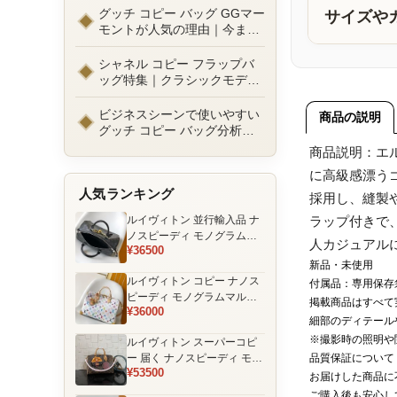
ルまで徹底比較！コピーバッ
グッチ コピー バッグ GGマー
サイズや
グ通販の選び方
モントが人気の理由｜今また
選ばれる定番ラグジュアリー
バッグとは
シャネル コピー フラップバ
ッグ特集｜クラシックモデル
の魅力と永遠に愛される理由
ビジネスシーンで使いやすい
商品の説明
グッチ コピー バッグ分析｜
通勤・商談向け人気モデル徹
商品説明：エ
底解説
に高級感漂う
人気ランキング
採用し、縫製
ルイヴィトン 並行輸入品 ナ
ラップ付きで
ノスピーディ モノグラムエ
人カジュアル
¥36500
クリプス ブラック チェーン
新品・未使用
装飾 ミニボストンバッグ
ルイヴィトン コピー ナノス
付属品：専用保存
ピーディ モノグラムマルチ
掲載商品はすべて
¥36000
カラー ホワイト ゴールド金
細部のディテール
具 リボン装飾 ミニボストン
※撮影時の照明や
ルイヴィトン スーパーコピ
バッグ
ー 届く ナノスピーディ モノ
品質保証について
¥53500
グラム ポーチ付き ミニボス
お届けした商品に
トンバッグ ブラウン 注目商
ご購入後も安心し