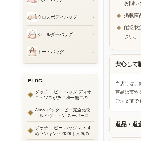
お問い
掲載商
›
クロスボディバッグ
配送状
›
ショルダーバッグ
さい。
›
トートバッグ
安心して
›
BLOG
当店では、
グッチ コピー バッグ ディオ
商品は実物
ニュソスが放つ唯一無二の魅
ご注文前で
力とは？新作ラインナップ徹
底ガイドとリアルコーデ例
Alma バッグコピー完全比較
｜ルイヴィトン スーパーコピ
ーで叶えるエレガントな日常
返品・返
グッチ コピー バッグ おすす
めランキング2026｜人気の
GGマーモントから定番モデ