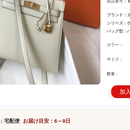
商品番号：
ブランド：
シリーズ：
バッグ型：
カラー：
サイズ：
数量：
加
：宅配便
お届け目安：6～9日