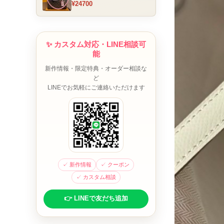
¥24700
ム チャーム装飾 ミニボスト
ンバッグ ブラウンピンク 人
気モデル
✨ カスタム対応・LINE相談可
能
新作情報・限定特典・オーダー相談な
ど
LINEでお気軽にご連絡いただけます
✓ 新作情報
✓ クーポン
✓ カスタム相談
👉 LINEで友だち追加