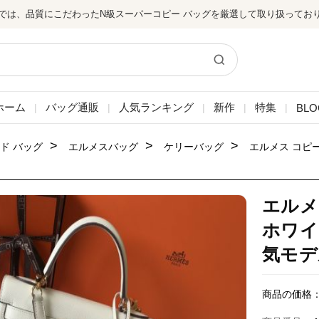
では、品質にこだわったN級スーパーコピー バッグを厳選して取り扱ってお
ホーム
バッグ通販
人気ランキング
新作
特集
BLO
|
|
|
|
|
>
>
>
ド バッグ
エルメスバッグ
ケリーバッグ
エルメス コピ
エルメ
ホワイ
気モデ
商品の価格