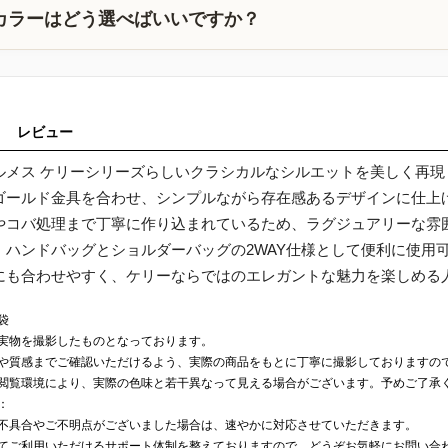
カラーはどう選べばいいですか？
レビュー
ルメス ケリーシリーズらしいクラシカルなシルエットを美しく再
ゴールド金具を合わせ、シンプルながら存在感あるデザインに仕上
やコバ処理まで丁寧に作り込まれているため、ラグジュアリーな雰
、ハンドバッグとショルダーバッグの2WAY仕様として便利に使用
にも合わせやすく、ケリーならではのエレガントな魅力を楽しめる
袋
実物を撮影したものとなっております。
や質感までご確認いただけるよう、実際の商品をもとに丁寧に撮影しておりますの
閲覧環境により、実際の色味と若干異なって見える場合がございます。予めご了承
：
不具合やご不明点がございました場合は、速やかに対応させていただきます。
てご利用いただけるサポート体制を整えておりますので、どうぞお気軽にお問い合