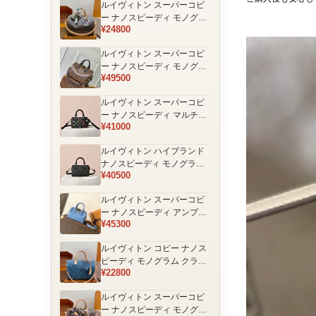
ルイヴィトン スーパーコピ
品
ー ナノスピーディ モノグラ
¥24800
ム 編み込みストラップ ミニ
ボストンバッグ ブラウン 人
ルイヴィトン スーパーコピ
気モデル
ー ナノスピーディ モノグラ
¥49500
ム ブラックハンドル 2WAY
ミニバッグ ブラウン 売れ筋
ルイヴィトン スーパーコピ
ー ナノスピーディ マルチカ
¥41000
ラーモノグラム ミニボスト
ンバッグ ブラック レディー
ルイヴィトン ハイブランド
ス
ナノスピーディ モノグラム
¥40500
シャドウ 2WAYミニバッグ
ブラック レディース
ルイヴィトン スーパーコピ
ー ナノスピーディ アンプラ
¥45300
ントレザー ミニボストンバ
ッグ ブルー レディース おす
ルイヴィトン コピー ナノス
すめ
ピーディ モノグラム クラシ
¥22800
ックデザイン ミニボストン
バッグ ブラウン 通販
ルイヴィトン スーパーコピ
ー ナノスピーディ モノグラ