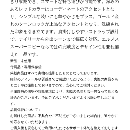
きり収納でき、スマートな持ち運びが可能です。深みの
あるレッドカラーはコーディネートのアクセントとな
り、シンプルな装いにも華やかさをプラス。ゴールド金
具のターンロックが上品なアクセントとなり、洗練され
た印象を引き立てます。肩掛けしやすいストラップ設計
で、デイリーから外出シーンまで幅広く対応。エルメス
スーパーコピーならではの完成度とデザイン性を兼ね備
えた一品です。
新品・未使用
付属品：専用保存袋
掲載商品はすべて実物を撮影したものとなっております。
細部のディテールや質感までご確認いただけるよう、実際の商品をも
とに丁寧に撮影しておりますので、安心してご検討ください。
※撮影時の照明や閲覧環境により、実際の色味と若干異なって見える
場合がございます。予めご了承くださいますようお願い申し上げま
す。
品質保証について：
お届けした商品に不具合やご不明点がございました場合は、速やかに
対応させていただきます。
ご購入後も安心してご利用いただけるサポート体制を整えております