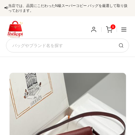
当店では、品質にこだわったN級スーパーコピー バッグを厳選して取り扱
📢
っております。
0
新
規
ロ
ユ
グ
0
ー
イ
ザ
ン
オ
ー
ー
お
listkopis@gmail.com
登
ダ
知