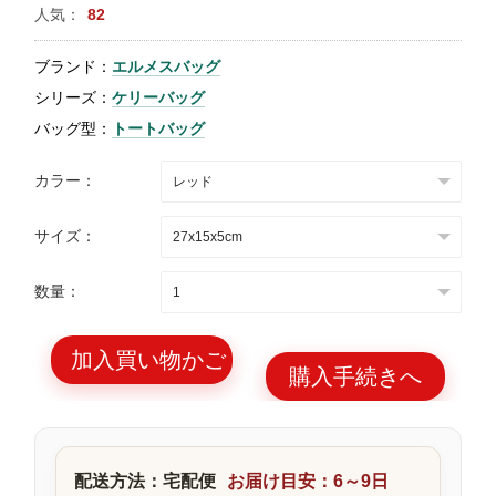
人気：
82
特
集
ブランド：
エルメスバッグ
BLOG
シリーズ：
ケリーバッグ
バッグ型：
トートバッグ
カラー：
サイズ：
ブランド バッ
バッグ種類
グ
数量：
加入買い物かご
購入手続きへ
最
新
製
配送方法：宅配便
お届け目安：6～9日
品