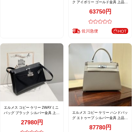
ク アイボリー ゴールド金具 上品デ
ザイン
63750円
佐川急便
HOT
エルメス コピー ケリー 2WAYミニ
エルメス コピー ケリー ハンドバッ
バッグ ブラック シルバー金具 上質
グ エトゥープ シルバー金具 上品レ
レザー仕上げ レディース
27980円
ザー仕上げ
87780円