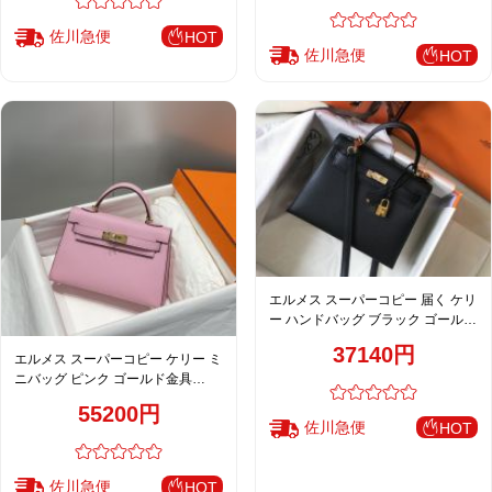
佐川急便
HOT
佐川急便
HOT
エルメス スーパーコピー 届く ケリ
ー ハンドバッグ ブラック ゴールド
金具 おすすめ
37140円
エルメス スーパーコピー ケリー ミ
ニバッグ ピンク ゴールド金具
2WAY仕様 上品デザイン
55200円
佐川急便
HOT
佐川急便
HOT