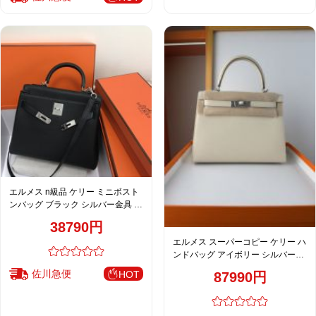
エルメス n級品 ケリー ミニボスト
ンバッグ ブラック シルバー金具 レ
ディース
38790円
エルメス スーパーコピー ケリー ハ
ンドバッグ アイボリー シルバー金
具 上質レザー仕上げ
佐川急便
HOT
87990円