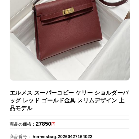
録
ホ
ー
ら
ー
ム
管
せ
バ
理
ッ
グ
通
販
人
気
ラ
ン
エルメス スーパーコピー ケリー ショルダーバ
キ
ッグ レッド ゴールド金具 スリムデザイン 上
ン
品モデル
グ
27850
商品の価格：
円
新
作
商品番号：
hermesbag-20260427164022