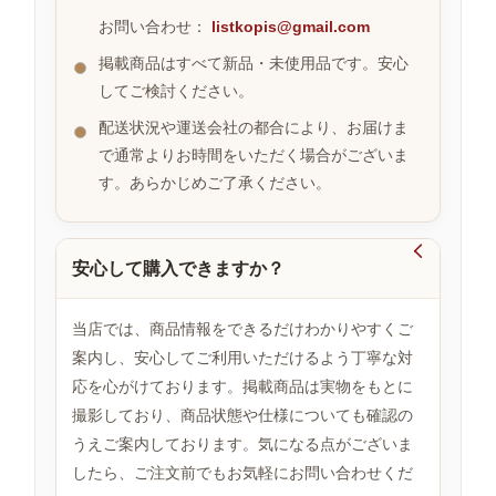
お問い合わせ：
listkopis@gmail.com
掲載商品はすべて新品・未使用品です。安心
お
してご検討ください。
す
す
配送状況や運送会社の都合により、お届けま
め
で通常よりお時間をいただく場合がございま
商
品
す。あらかじめご了承ください。

安心して購入できますか？
人
気
商
当店では、商品情報をできるだけわかりやすくご
品
案内し、安心してご利用いただけるよう丁寧な対
応を心がけております。掲載商品は実物をもとに
撮影しており、商品状態や仕様についても確認の
セ
ー
うえご案内しております。気になる点がございま
ル
したら、ご注文前でもお気軽にお問い合わせくだ
商