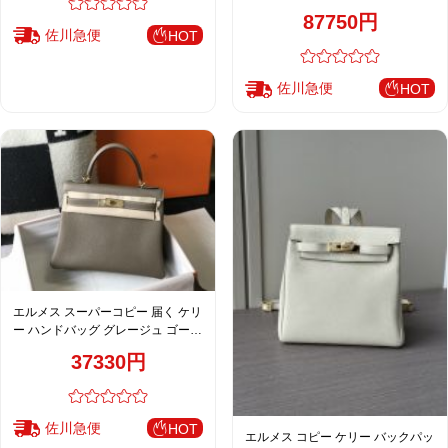
上質レザー仕上げ
87750円
佐川急便
HOT
佐川急便
HOT
エルメス スーパーコピー 届く ケリ
ー ハンドバッグ グレージュ ゴール
ド金具 通販
37330円
佐川急便
HOT
エルメス コピー ケリー バックパッ