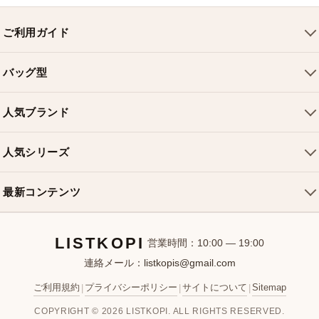
ご利用ガイド
会社概要
バッグ型
ご利用ガイド
トートバッグ
配送について
人気ブランド
ショルダーバッグ
お支払い方法
ルイヴィトンバッグ
クロスボディバッグ
返品・交換
人気シリーズ
シャネルバッグ
ハンドバッグ
よくある質問
スピーディバッグ
ディオールバッグ
ミニバッグ
最新コンテンツ
お問い合わせ
ネヴァーフルバッグ
グッチバッグ
バケットバッグ
おすすめバッグ
アルマバッグ
エルメスバッグ
リュック
LISTKOPI
新着アイテム
営業時間：10:00 — 19:00
連絡メール：
listkopis@gmail.com
選び方ガイド
ブランドカテゴリ
ご利用規約
プライバシーポリシー
サイトについて
Sitemap
|
|
|
お客様レビュー
COPYRIGHT © 2026 LISTKOPI. ALL RIGHTS RESERVED.