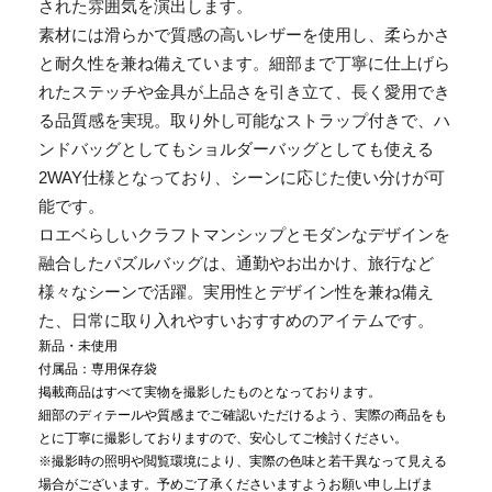
された雰囲気を演出します。
素材には滑らかで質感の高いレザーを使用し、柔らかさ
と耐久性を兼ね備えています。細部まで丁寧に仕上げら
れたステッチや金具が上品さを引き立て、長く愛用でき
る品質感を実現。取り外し可能なストラップ付きで、ハ
ンドバッグとしてもショルダーバッグとしても使える
2WAY仕様となっており、シーンに応じた使い分けが可
能です。
ロエベらしいクラフトマンシップとモダンなデザインを
融合したパズルバッグは、通勤やお出かけ、旅行など
様々なシーンで活躍。実用性とデザイン性を兼ね備え
た、日常に取り入れやすいおすすめのアイテムです。
新品・未使用
付属品：専用保存袋
掲載商品はすべて実物を撮影したものとなっております。
細部のディテールや質感までご確認いただけるよう、実際の商品をも
とに丁寧に撮影しておりますので、安心してご検討ください。
※撮影時の照明や閲覧環境により、実際の色味と若干異なって見える
場合がございます。予めご了承くださいますようお願い申し上げま