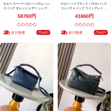
ロエベ スーパーコピー パズル ハン
ロエベ ハイブランド パズルバッグ
ドバッグ オレンジ レザー シンプル
コンパクトバッグ ライトグレー レ
上質 2WAYデザイン
ディース 人気モデル
58760円
41660円
佐川急便
佐川急便
HOT
HOT