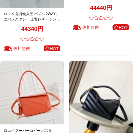
44440円
ロエベ 並行輸入品 パズル 2WAYミ
ニバッグ グレー 上質レザー シンプ
ル仕上げ
佐川急便
HOT
44340円
佐川急便
HOT
ロエベ スーパーコピー パズル