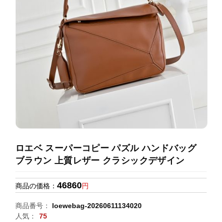
録
ホ
ー
ら
ー
ム
管
せ
バ
理
ッ
グ
通
販
人
気
ラ
ン
ロエベ スーパーコピー パズル ハンドバッグ
キ
ブラウン 上質レザー クラシックデザイン
ン
グ
46860
商品の価格：
円
新
商品番号：
loewebag-20260611134020
作
人気：
75