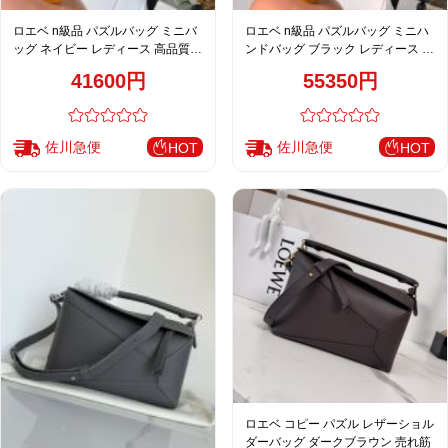
ロエベ n級品 パズルバッグ ミニバ
ロエベ n級品 パズルバッグ ミニハ
ッグ ネイビー レディース 高品質レ
ンドバッグ ブラック レディース お
プリカ
すすめ
41600円
55350円
佐川急便
佐川急便
HOT
HOT
ロエベ コピー パズル レザーショル
ダーバッグ ダークブラウン 売れ筋