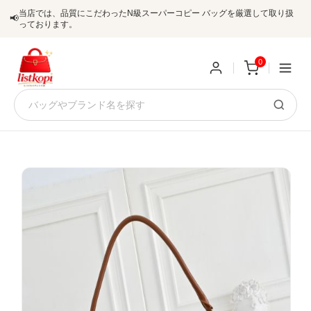
当店では、品質にこだわったN級スーパーコピー バッグを厳選して取り扱
📢
っております。
0
新
規
ロ
ユ
グ
0
ー
イ
ザ
ン
オ
ー
ー
お
listkopis@gmail.com
登
ダ
知