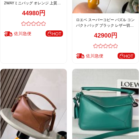
2WAYミニバッグ オレンジ 上質レ
ザー 華やかフォルム
44980円
ロエベ スーパーコピー パズル コン
パクトバッグ ブラック レザー切替
2WAY仕様
佐川急便
HOT
42900円
佐川急便
HOT