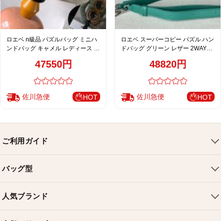
ロエベ n級品 パズルバッグ ミニハ
ロエベ スーパーコピー パズル ハン
ンドバッグ キャメル レディース 通
ドバッグ グリーン レザー 2WAYシ
販
ョルダーバッグ
47550円
48820円
佐川急便
佐川急便
HOT
HOT
ご利用ガイド
会社概要
バッグ型
ご利用ガイド
トートバッグ
配送について
人気ブランド
ショルダーバッグ
お支払い方法
ルイヴィトンバッグ
クロスボディバッグ