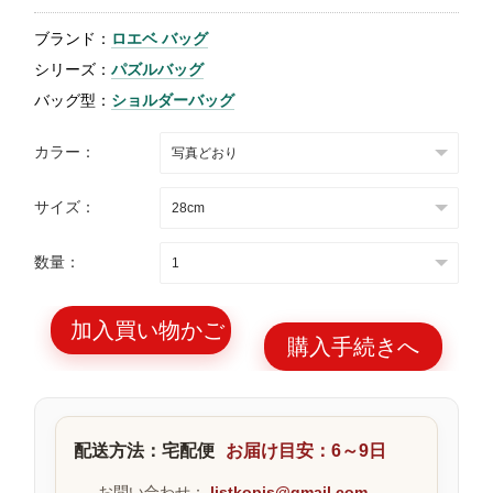
特
ブランド：
ロエベ バッグ
集
シリーズ：
パズルバッグ
BLOG
バッグ型：
ショルダーバッグ
カラー：
サイズ：
ブランド バッ
バッグ種類
数量：
グ
加入買い物かご
購入手続きへ
最
新
配送方法：宅配便
お届け目安：6～9日
製
品
お問い合わせ：
listkopis@gmail.com