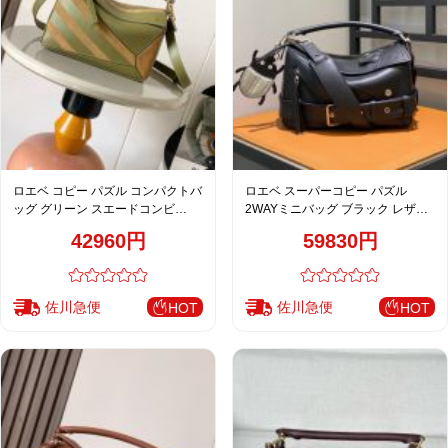
ロエベ コピー パズル コンパクトバ
ロエベ スーパーコピー パズル
ッグ グリーン スエードコンビ
2WAYミニバッグ ブラック レザー
2WAY仕様
ベルトデザイン モード仕上げ
42960円
59830円
佐川急便
佐川急便
HOT
HOT