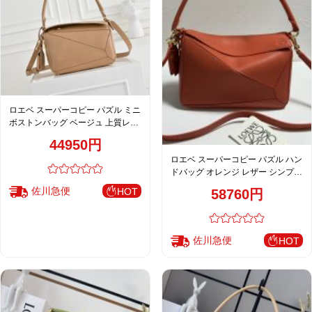
ロエベ スーパーコピー パズル ミニ
ボストンバッグ ベージュ 上質レザ
ー 洗練デザイン
44950円
ロエベ スーパーコピー パズル ハン
ドバッグ オレンジ レザー シンプル
上質 2WAYデザイン
佐川急便
HOT
58760円
佐川急便
HOT