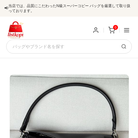
当店では、品質にこだわったN級スーパーコピー バッグを厳選して取り扱
📢
っております。
0
新
規
ロ
ユ
グ
0
ー
イ
ザ
ン
オ
ー
ー
お
listkopis@gmail.com
登
ダ
知