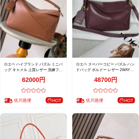
ロエベ ハイブランド パズル ミニバ
ロエベ スーパーコピー パズル ハン
ッグ キャメル 上質レザー 洗練フォ
ドバッグ ボルドー レザー 2WAYシ
ルム
ョルダーバッグ
62000円
48700円
佐川急便
佐川急便
HOT
HOT