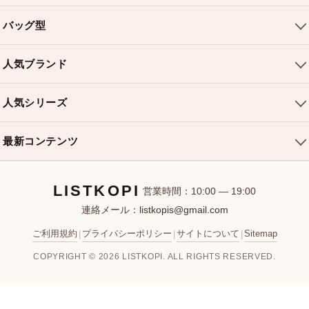
会社概要
バッグ型
ご利用ガイド
トートバッグ
配送について
人気ブランド
ショルダーバッグ
お支払い方法
ルイヴィトンバッグ
クロスボディバッグ
返品・交換
人気シリーズ
シャネルバッグ
ハンドバッグ
よくある質問
スピーディバッグ
ディオールバッグ
ミニバッグ
最新コンテンツ
お問い合わせ
ネヴァーフルバッグ
グッチバッグ
バケットバッグ
おすすめバッグ
アルマバッグ
エルメスバッグ
リュック
LISTKOPI
新着アイテム
営業時間：10:00 — 19:00
連絡メール：
listkopis@gmail.com
選び方ガイド
ブランドカテゴリ
ご利用規約
プライバシーポリシー
サイトについて
Sitemap
|
|
|
お客様レビュー
COPYRIGHT © 2026 LISTKOPI. ALL RIGHTS RESERVED.
人気ランキング