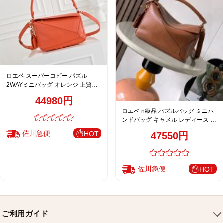
ロエベ スーパーコピー パズル
2WAYミニバッグ オレンジ 上質レ
ザー 華やかフォルム
44980円
ロエベ n級品 パズルバッグ ミニハ
ンドバッグ キャメル レディース 通
販
佐川急便
HOT
47550円
佐川急便
HOT
ご利用ガイド