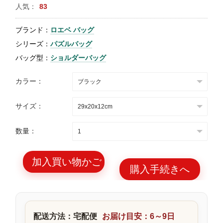
人気：
83
特
集
ブランド：
ロエベ バッグ
BLOG
シリーズ：
パズルバッグ
バッグ型：
ショルダーバッグ
カラー：
サイズ：
ブランド バッ
バッグ種類
グ
数量：
加入買い物かご
購入手続きへ
最
新
製
配送方法：宅配便
お届け目安：6～9日
品