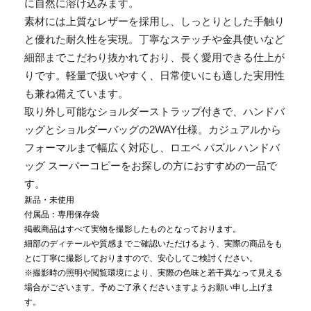
に自然に溶け込みます。
素材には上質なレザーを採用し、しっとりとした手触り
と優れた耐久性を実現。丁寧なステッチや金具使いなど
細部までこだわり抜かれており、長く愛用できる仕上が
りです。軽量で扱いやすく、日常使いにも適した実用性
も兼ね備えています。
取り外し可能なショルダーストラップ付きで、ハンドバ
ッグとショルダーバッグの2WAY仕様。カジュアルから
フォーマルまで幅広く対応し、ロエベ パズル ハンドバ
ッグ スーパーコピーをお探しの方におすすめの一品で
す。
新品・未使用
付属品：専用保存袋
掲載商品はすべて実物を撮影したものとなっております。
細部のディテールや質感までご確認いただけるよう、実際の商品をも
とに丁寧に撮影しておりますので、安心してご検討ください。
※撮影時の照明や閲覧環境により、実際の色味と若干異なって見える
場合がございます。予めご了承くださいますようお願い申し上げま
す。