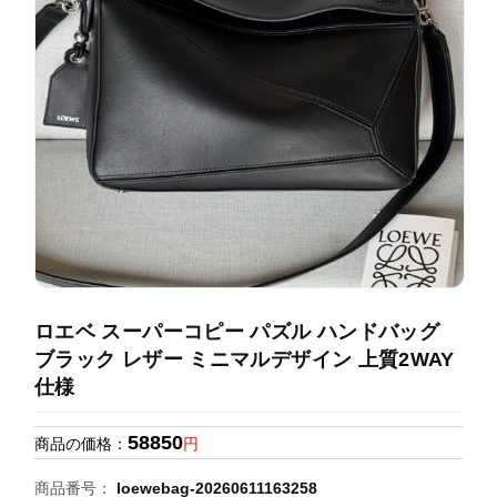
録
ホ
ー
ら
ー
ム
管
せ
バ
理
ッ
グ
通
販
人
気
ラ
ン
ロエベ スーパーコピー パズル ハンドバッグ
キ
ブラック レザー ミニマルデザイン 上質2WAY
ン
仕様
グ
58850
商品の価格：
円
新
作
商品番号：
loewebag-20260611163258