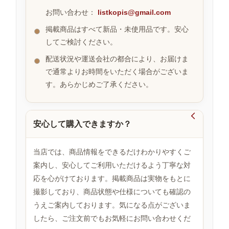
お問い合わせ：
listkopis@gmail.com
掲載商品はすべて新品・未使用品です。安心
お
してご検討ください。
す
す
配送状況や運送会社の都合により、お届けま
め
で通常よりお時間をいただく場合がございま
商
品
す。あらかじめご了承ください。

安心して購入できますか？
人
気
商
当店では、商品情報をできるだけわかりやすくご
品
案内し、安心してご利用いただけるよう丁寧な対
応を心がけております。掲載商品は実物をもとに
撮影しており、商品状態や仕様についても確認の
セ
ー
うえご案内しております。気になる点がございま
ル
したら、ご注文前でもお気軽にお問い合わせくだ
商