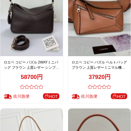
ロエベ コピー パズル 2WAYミニバ
ロエベ コピー パズル ベルトバッグ
ッグ ブラウン 上質レザー シンプル
ブラウン 上質レザーミニマル機能
デザイン
デザイン
58700円
37920円
佐川急便
佐川急便
HOT
HOT