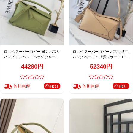
ロエベ スーパーコピー 届く パズル
ロエベ スーパーコピー パズル ミニ
バッグ ミニハンドバッグ グリーン
バッグ ベージュ 上質レザー エレガ
レディース 新作
ントデザイン
44280円
52340円
佐川急便
佐川急便
HOT
HOT