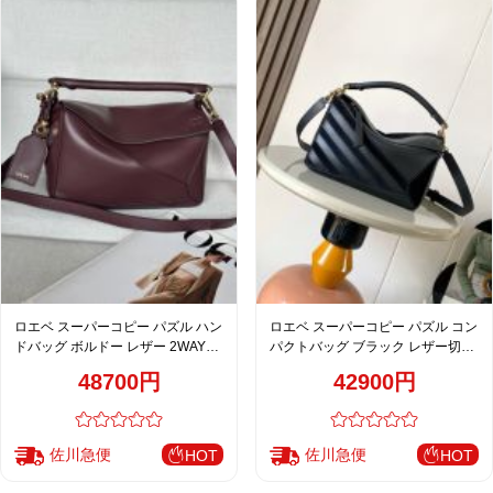
ロエベ スーパーコピー パズル ハン
ロエベ スーパーコピー パズル コン
ドバッグ ボルドー レザー 2WAYシ
パクトバッグ ブラック レザー切替
ョルダーバッグ
2WAY仕様
48700円
42900円
佐川急便
佐川急便
HOT
HOT