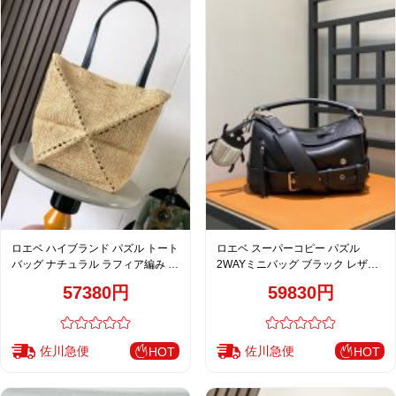
ロエベ ハイブランド パズル トート
ロエベ スーパーコピー パズル
バッグ ナチュラル ラフィア編み 大
2WAYミニバッグ ブラック レザー
容量仕様
ベルトデザイン モード仕上げ
57380円
59830円
佐川急便
佐川急便
HOT
HOT