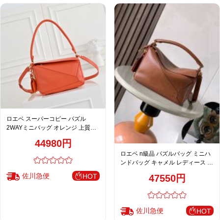
ロエベ スーパーコピー パズル
2WAYミニバッグ オレンジ 上質レ
ザー 華やかフォルム
44980円
ロエベ n級品 パズルバッグ ミニハ
ンドバッグ キャメル レディース 通
販
佐川急便
HOT
47550円
佐川急便
HOT