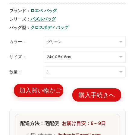
特
ブランド：
ロエベ バッグ
集
シリーズ：
パズルバッグ
BLOG
バッグ型：
クロスボディバッグ
カラー：
サイズ：
ブランド バッ
バッグ種類
数量：
グ
加入買い物かご
購入手続きへ
最
新
配送方法：宅配便
お届け目安：6～9日
製
品
お問い合わせ：
listkopis@gmail.com