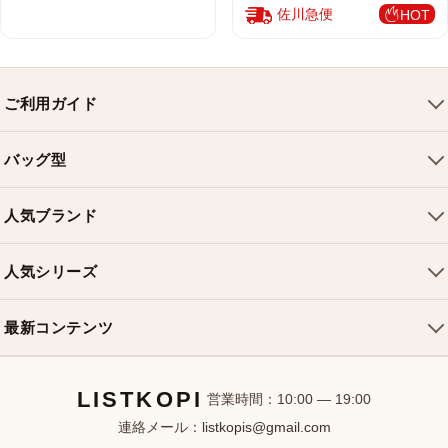
佐川急便
HOT
ご利用ガイド
会社概要
バッグ型
ご利用ガイド
トートバッグ
配送について
人気ブランド
ショルダーバッグ
お支払い方法
ルイヴィトンバッグ
クロスボディバッグ
返品・交換
人気シリーズ
シャネルバッグ
ハンドバッグ
よくある質問
スピーディバッグ
ディオールバッグ
ミニバッグ
最新コンテンツ
お問い合わせ
ネヴァーフルバッグ
グッチバッグ
バケットバッグ
おすすめバッグ
アルマバッグ
エルメスバッグ
リュック
LISTKOPI
新着アイテム
営業時間：10:00 — 19:00
連絡メール：
listkopis@gmail.com
選び方ガイド