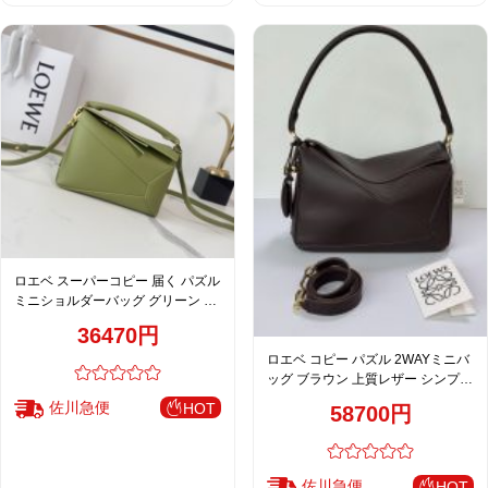
ロエベ スーパーコピー 届く パズル
ミニショルダーバッグ グリーン 激
安
36470円
ロエベ コピー パズル 2WAYミニバ
ッグ ブラウン 上質レザー シンプル
デザイン
佐川急便
HOT
58700円
佐川急便
HOT