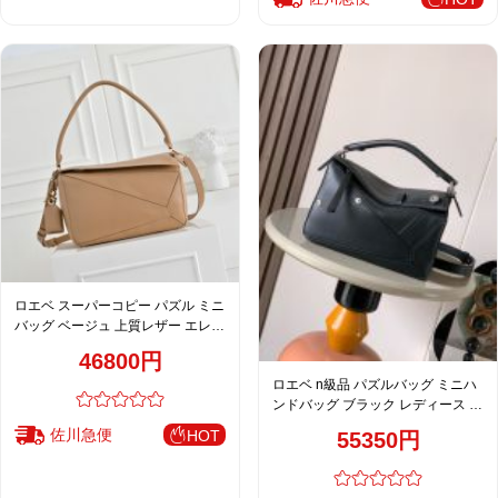
ロエベ スーパーコピー パズル ミニ
バッグ ベージュ 上質レザー エレガ
ント仕上げ
46800円
ロエベ n級品 パズルバッグ ミニハ
ンドバッグ ブラック レディース お
すすめ
佐川急便
HOT
55350円