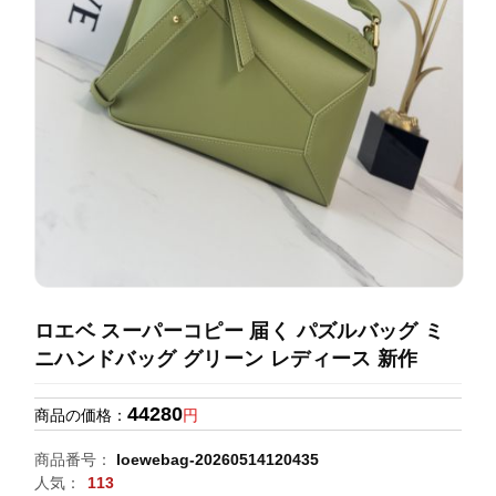
録
ホ
ー
ら
ー
ム
管
せ
バ
理
ッ
グ
通
販
人
気
ラ
ン
ロエベ スーパーコピー 届く パズルバッグ ミ
キ
ニハンドバッグ グリーン レディース 新作
ン
グ
44280
商品の価格：
円
新
商品番号：
loewebag-20260514120435
作
人気：
113