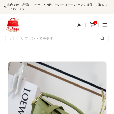
当店では、品質にこだわったN級スーパーコピー バッグを厳選して取り扱
📢
っております。
0
新
規
ロ
ユ
グ
0
ー
イ
ザ
ン
オ
ー
ー
お
listkopis@gmail.com
登
ダ
知