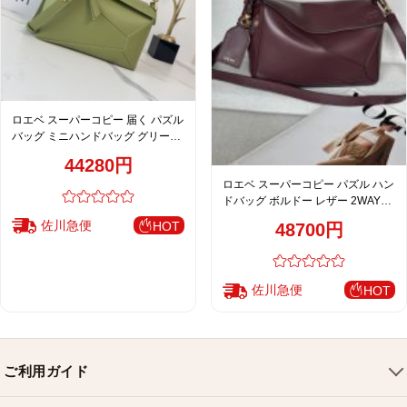
ロエベ スーパーコピー 届く パズル
バッグ ミニハンドバッグ グリーン
レディース 新作
44280円
ロエベ スーパーコピー パズル ハン
ドバッグ ボルドー レザー 2WAYシ
ョルダーバッグ
佐川急便
HOT
48700円
佐川急便
HOT
ご利用ガイド
会社概要