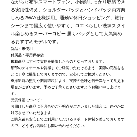
ながら財布やスマートフォン、小物類しっかり収納でき
る実用性備え、ショルダーバッグとハンドバッグ両方楽
しめる2WAY仕様採用。通勤や休日ショッピング、旅行
シーンまで幅広く使いやすく、ロエベらしい洗練スタイ
ル楽しめるスーパーコピー 届くバッグとして人気集め
るおすすめモデルです。
新品・未使用
付属品：専用保存袋
掲載商品はすべて実物を撮影したものとなっております。
細部のディテールや質感までご確認いただけるよう、実際の商品をも
とに丁寧に撮影しておりますので、安心してご検討ください。
※撮影時の照明や閲覧環境により、実際の色味と若干異なって見える
場合がございます。予めご了承くださいますようお願い申し上げま
す。
品質保証について：
お届けした商品に不具合やご不明点がございました場合は、速やかに
対応させていただきます。
ご購入後も安心してご利用いただけるサポート体制を整えております
ので、どうぞお気軽にお問い合わせください。