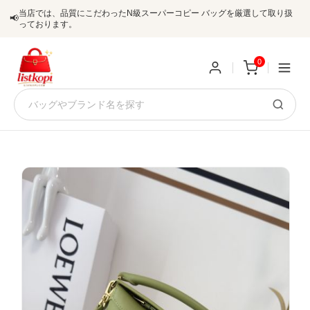
当店では、品質にこだわったN級スーパーコピー バッグを厳選して取り扱
📢
っております。
0
新
規
ロ
ユ
グ
0
ー
イ
ザ
ン
オ
ー
ー
お
listkopis@gmail.com
登
ダ
知