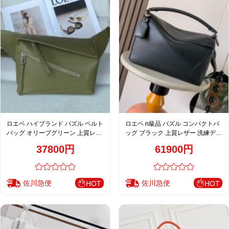
ロエベ ハイブランド パズル ベルト
ロエベ n級品 パズル コンパクトバ
バッグ オリーブグリーン 上質レザ
ッグ ブラック 上質レザー 洗練デザ
ー立体構造デザイン
イン
37800円
61900円
佐川急便
佐川急便
HOT
HOT