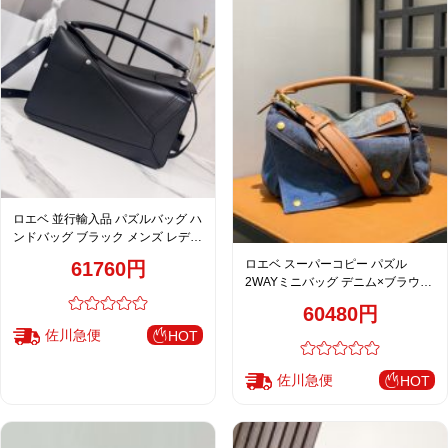
ロエベ 並行輸入品 パズルバッグ ハ
ンドバッグ ブラック メンズ レディ
ース 高品質レプリカ
ロエベ スーパーコピー パズル
61760円
2WAYミニバッグ デニム×ブラウン
レザーコンビ カジュアル高級感仕
60480円
上げ
佐川急便
HOT
佐川急便
HOT