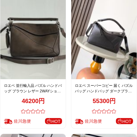
ロエベ 並行輸入品 パズル ハンドバ
ロエベ スーパーコピー 届く パズル
ッグ ブラウン レザー 2WAYショル
バッグ ハンドバッグ ダークブラウ
ダーバッグ
ン メンズ 通販
46200円
55300円
佐川急便
佐川急便
HOT
HOT