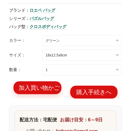
特
ブランド：
ロエベ バッグ
集
シリーズ：
パズルバッグ
BLOG
バッグ型：
クロスボディバッグ
カラー：
サイズ：
ブランド バッ
バッグ種類
数量：
グ
加入買い物かご
購入手続きへ
最
新
配送方法：宅配便
お届け目安：6～9日
製
品
お問い合わせ：
listkopis@gmail.com