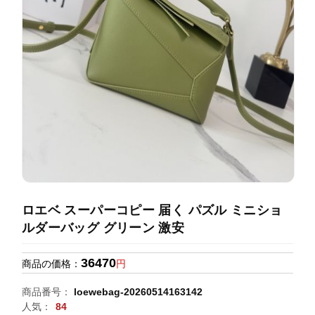
録
ホ
ー
ら
ー
ム
管
せ
バ
理
ッ
グ
通
販
人
気
ラ
ン
ロエベ スーパーコピー 届く パズル ミニショ
キ
ルダーバッグ グリーン 激安
ン
グ
36470
商品の価格：
円
新
商品番号：
loewebag-20260514163142
作
人気：
84