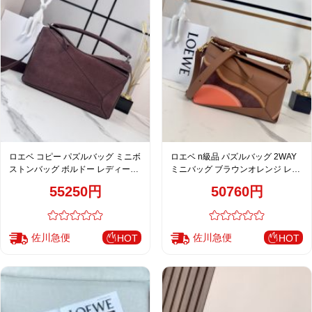
ロエベ コピー パズルバッグ ミニボ
ロエベ n級品 パズルバッグ 2WAY
ストンバッグ ボルドー レディース
ミニバッグ ブラウンオレンジ レデ
売れ筋
ィース 定番
55250円
50760円
佐川急便
佐川急便
HOT
HOT