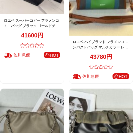
ロエベ スーパーコピー フラメンコ
ミニバッグ ブラック ゴールドチェ
ーン レディース 人気モデル
41600円
ロエベ ハイブランド フラメンコ コ
ンパクトバッグ マルチカラー レザ
ー グリーン系 洗練デザイン
佐川急便
HOT
43780円
佐川急便
HOT