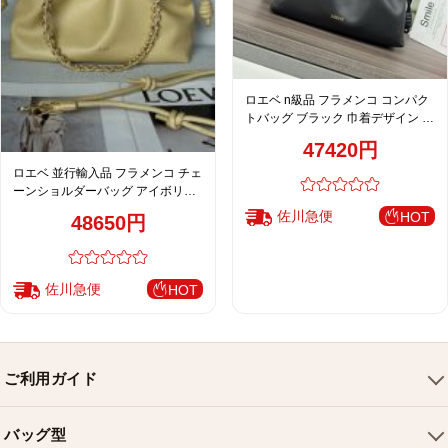
ロエベ n級品 フラメンコ コンパク
トバッグ ブラック 巾着デザイン ゴ
ールドチェーン 上質レザー仕様
47420円
012403
ロエベ 並行輸入品 フラメンコ チェ
ーンショルダーバッグ アイボリー
売れ筋
佐川急便
HOT
48650円
佐川急便
HOT
ご利用ガイド
会社概要
バッグ型