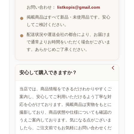
お問い合わせ：
listkopis@gmail.com
掲載商品はすべて新品・未使用品です。安心
お
してご検討ください。
す
す
配送状況や運送会社の都合により、お届けま
め
で通常よりお時間をいただく場合がございま
商
品
す。あらかじめご了承ください。

安心して購入できますか？
人
気
商
当店では、商品情報をできるだけわかりやすくご
品
案内し、安心してご利用いただけるよう丁寧な対
応を心がけております。掲載商品は実物をもとに
撮影しており、商品状態や仕様についても確認の
セ
ー
うえご案内しております。気になる点がございま
ル
したら、ご注文前でもお気軽にお問い合わせくだ
商