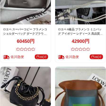
ロエベ スーパーコピー フラメンコ
ロエベ n級品 フラメンコ ミニバッ
ショルダーバッグ ダークブラウン
グ アイボリー レディース 高品質レ
レディース おすすめ
プリカ
60450円
42900円
佐川急便
佐川急便
HOT
HOT