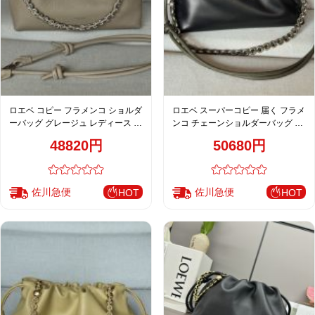
ロエベ コピー フラメンコ ショルダ
ロエベ スーパーコピー 届く フラメ
ーバッグ グレージュ レディース 定
ンコ チェーンショルダーバッグ カ
番
ーキブラック 売れ筋
48820円
50680円
佐川急便
佐川急便
HOT
HOT