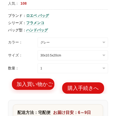
人気：
108
特
集
ブランド：
ロエベ バッグ
BLOG
シリーズ：
フラメンコ
バッグ型：
ハンドバッグ
カラー：
サイズ：
ブランド バッ
バッグ種類
グ
数量：
加入買い物かご
購入手続きへ
最
新
製
配送方法：宅配便
お届け目安：6～9日
品