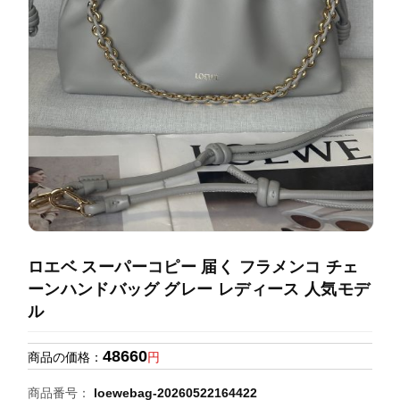
録
ホ
ー
ら
ー
ム
管
せ
バ
理
ッ
グ
通
販
人
気
ラ
ン
ロエベ スーパーコピー 届く フラメンコ チェ
キ
ーンハンドバッグ グレー レディース 人気モデ
ン
ル
グ
48660
商品の価格：
円
新
作
商品番号：
loewebag-20260522164422