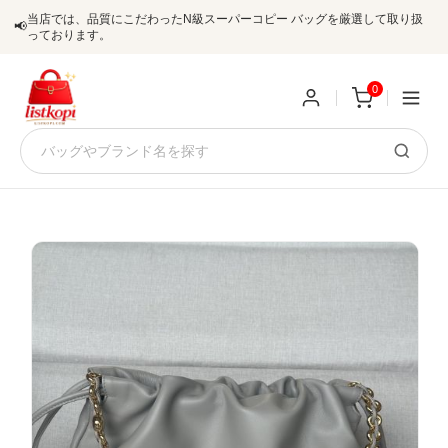
当店では、品質にこだわったN級スーパーコピー バッグを厳選して取り扱
📢
っております。
0
新
規
ロ
ユ
グ
0
ー
イ
ザ
ン
オ
ー
ー
お
listkopis@gmail.com
登
ダ
知