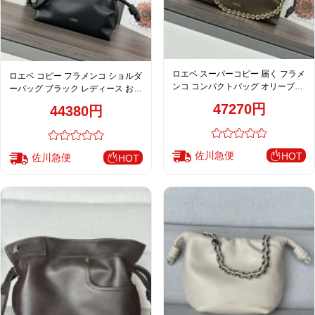
ロエベ スーパーコピー 届く フラメ
ロエベ コピー フラメンコ ショルダ
ンコ コンパクトバッグ オリーブブ
ーバッグ ブラック レディース おす
ラウン 巾着デザイン チェーン付き
すめ 人気モデル
47270円
44380円
012403
佐川急便
HOT
佐川急便
HOT