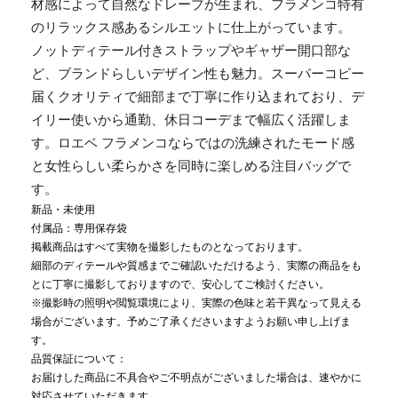
材感によって自然なドレープが生まれ、フラメンコ特有
のリラックス感あるシルエットに仕上がっています。
ノットディテール付きストラップやギャザー開口部な
ど、ブランドらしいデザイン性も魅力。スーパーコピー
届くクオリティで細部まで丁寧に作り込まれており、デ
イリー使いから通勤、休日コーデまで幅広く活躍しま
す。ロエベ フラメンコならではの洗練されたモード感
と女性らしい柔らかさを同時に楽しめる注目バッグで
す。
新品・未使用
付属品：専用保存袋
掲載商品はすべて実物を撮影したものとなっております。
細部のディテールや質感までご確認いただけるよう、実際の商品をも
とに丁寧に撮影しておりますので、安心してご検討ください。
※撮影時の照明や閲覧環境により、実際の色味と若干異なって見える
場合がございます。予めご了承くださいますようお願い申し上げま
す。
品質保証について：
お届けした商品に不具合やご不明点がございました場合は、速やかに
対応させていただきます。