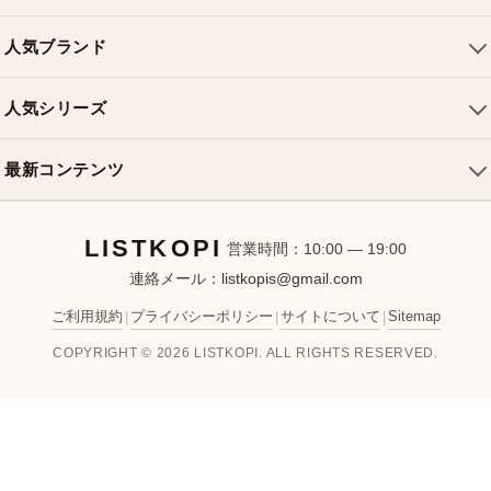
ご利用ガイド
トートバッグ
配送について
人気ブランド
ショルダーバッグ
お支払い方法
ルイヴィトンバッグ
クロスボディバッグ
返品・交換
人気シリーズ
シャネルバッグ
ハンドバッグ
よくある質問
スピーディバッグ
ディオールバッグ
ミニバッグ
最新コンテンツ
お問い合わせ
ネヴァーフルバッグ
グッチバッグ
バケットバッグ
おすすめバッグ
アルマバッグ
エルメスバッグ
リュック
LISTKOPI
新着アイテム
営業時間：10:00 — 19:00
連絡メール：
listkopis@gmail.com
選び方ガイド
ブランドカテゴリ
ご利用規約
プライバシーポリシー
サイトについて
Sitemap
|
|
|
お客様レビュー
COPYRIGHT © 2026 LISTKOPI. ALL RIGHTS RESERVED.
人気ランキング