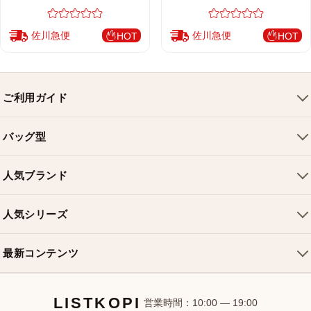
佐川急便
佐川急便
HOT
HOT
ご利用ガイド
会社概要
バッグ型
ご利用ガイド
トートバッグ
配送について
人気ブランド
ショルダーバッグ
お支払い方法
ルイヴィトンバッグ
クロスボディバッグ
返品・交換
人気シリーズ
シャネルバッグ
ハンドバッグ
よくある質問
スピーディバッグ
ディオールバッグ
ミニバッグ
最新コンテンツ
お問い合わせ
ネヴァーフルバッグ
グッチバッグ
バケットバッグ
おすすめバッグ
アルマバッグ
エルメスバッグ
リュック
LISTKOPI
新着アイテム
営業時間：10:00 — 19:00