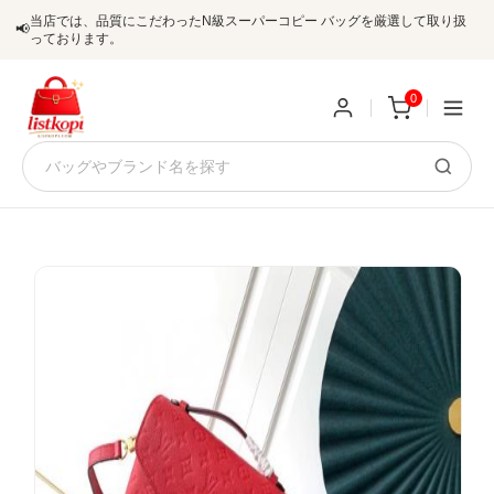
当店では、品質にこだわったN級スーパーコピー バッグを厳選して取り扱
📢
っております。
0
新
規
ロ
ユ
グ
0
ー
イ
ザ
ン
オ
ー
ー
お
listkopis@gmail.com
登
ダ
知