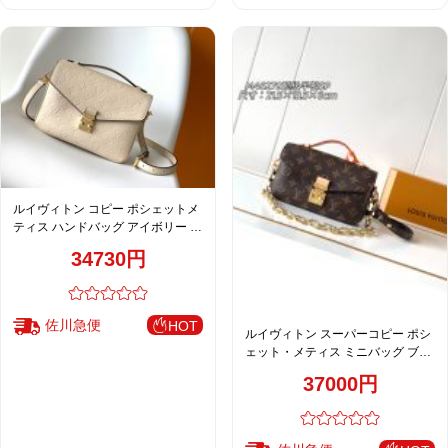
ルイヴィトン コピー ポシェットメ
ティス ハンドバッグ アイボリー レ
ディース 新作 M44072
34730円
佐川急便
HOT
ルイヴィトン スーパーコピー ポシ
ェット・メティス ミニバッグ ブラ
ウン モノグラム チェーン付き
37000円
M46279