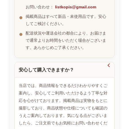
お問い合わせ：
listkopis@gmail.com
掲載商品はすべて新品・未使用品です。安心
お
してご検討ください。
す
す
配送状況や運送会社の都合により、お届けま
め
で通常よりお時間をいただく場合がございま
商
品
す。あらかじめご了承ください。

安心して購入できますか？
人
気
商
当店では、商品情報をできるだけわかりやすくご
品
案内し、安心してご利用いただけるよう丁寧な対
応を心がけております。掲載商品は実物をもとに
撮影しており、商品状態や仕様についても確認の
セ
ー
うえご案内しております。気になる点がございま
ル
したら、ご注文前でもお気軽にお問い合わせくだ
商