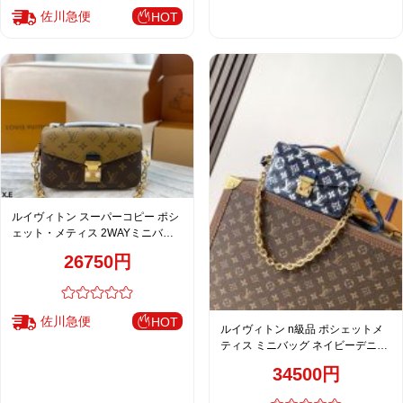
佐川急便
HOT
ルイヴィトン スーパーコピー ポシ
ェット・メティス 2WAYミニバッ
グ ブラウン×キャメル バイカラー
26750円
デザイン
佐川急便
HOT
ルイヴィトン n級品 ポシェットメ
ティス ミニバッグ ネイビーデニム
モノグラム レディース M22834
34500円