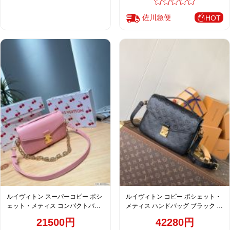
佐川急便
HOT
ルイヴィトン スーパーコピー ポシ
ルイヴィトン コピー ポシェット・
ェット・メティス コンパクトバッ
メティス ハンドバッグ ブラック エ
グ ピンク ゴールド金具 エンボスレ
ンボス加工 上品モデル M41487
21500円
42280円
ザー 上品デザイン