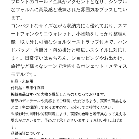
フロントのゴールド金具がアクセントとなり、シンプル
なフォルムに高級感と洗練された雰囲気をプラスしてい
ます。
コンパクトなサイズながら収納力にも優れており、スマ
ートフォンやミニウォレット、小物類をしっかり整理可
能。取り外し可能なショルダーストラップ付きで、ハン
ドバッグ・肩掛け・斜め掛けと幅広いスタイルに対応し
ます。日常使いはもちろん、ショッピングやお出かけ、
旅行など様々なシーンで活躍するポシェット・メティス
モデルです。
新品・未使用
付属品：専用保存袋
掲載商品はすべて実物を撮影したものとなっております。
細部のディテールや質感までご確認いただけるよう、実際の商品をも
とに丁寧に撮影しておりますので、安心してご検討ください。
※撮影時の照明や閲覧環境により、実際の色味と若干異なって見える
場合がございます。予めご了承くださいますようお願い申し上げま
す。
品質保証について：