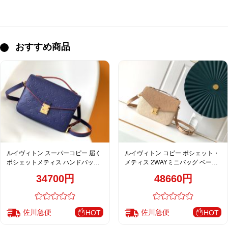
おすすめ商品
ルイヴィトン スーパーコピー 届く
ルイヴィトン コピー ポシェット・
ポシェットメティス ハンドバッグ
メティス 2WAYミニバッグ ベージ
ネイビー レディース 人気モデル
ュ コンビカラー ゴールド金具 上品
34700円
48660円
M44071
デザイン M41487 M40780
佐川急便
佐川急便
HOT
HOT