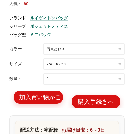
人気：
89
特
集
ブランド：
ルイヴィトンバッグ
BLOG
シリーズ：
ポシェットメティス
バッグ型：
ミニバッグ
カラー：
サイズ：
ブランド バッ
バッグ種類
グ
数量：
加入買い物かご
購入手続きへ
最
新
製
配送方法：宅配便
お届け目安：6～9日
品