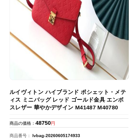
録
ホ
ー
ら
ー
ム
管
せ
バ
理
ッ
グ
通
販
人
気
ラ
ン
ルイヴィトン ハイブランド ポシェット・メテ
キ
ィス ミニバッグ レッド ゴールド金具 エンボ
ン
スレザー 華やかデザイン M41487 M40780
グ
48750
商品の価格：
円
新
作
商品番号：
lvbag-20260605174933