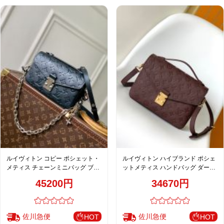
ルイヴィトン コピー ポシェット・
ルイヴィトン ハイブランド ポシェ
メティス チェーンミニバッグ ブラ
ットメティス ハンドバッグ ダーク
ック エンボスレザー M26456
ブラウン レディース 売れ筋
45200円
34670円
M46613
佐川急便
佐川急便
HOT
HOT