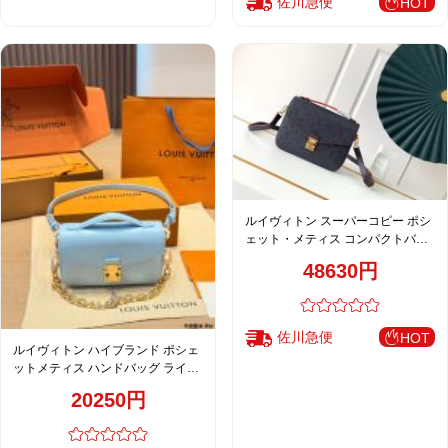
佐川急便
HOT
ルイヴィトン スーパーコピー ポシ
ェット・メティス コンパクトバッ
グ ネイビー レッド縁取り ゴールド
48630円
金具 洗練デザイン M41487
M40780
佐川急便
HOT
ルイヴィトン ハイブランド ポシェ
ットメティス ハンドバッグ ライト
ブルー レディース 定番
20250円