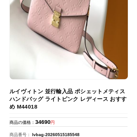
録
ホ
ー
ら
ー
ム
管
せ
バ
理
ッ
グ
通
販
人
気
ラ
ン
ルイヴィトン 並行輸入品 ポシェットメティス
キ
ハンドバッグ ライトピンク レディース おすす
ン
め M44018
グ
34690
商品の価格：
円
新
作
商品番号：
lvbag-20260515185548