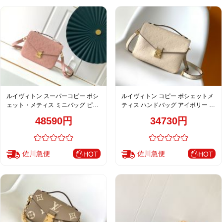
ルイヴィトン スーパーコピー ポシ
ルイヴィトン コピー ポシェットメ
ェット・メティス ミニバッグ ピン
ティス ハンドバッグ アイボリー レ
ク ゴールド金具 エンボスレザー フ
ディース 新作 M44072
48590円
34730円
ェミニン上品 M41487 M40780
佐川急便
佐川急便
HOT
HOT