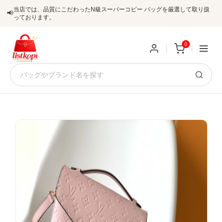
当店では、品質にこだわったN級スーパーコピー バッグを厳選して取り扱
📢
っております。
0
新
規
ロ
ユ
グ
0
ー
イ
ザ
ン
オ
ー
ー
お
listkopis@gmail.com
登
ダ
知