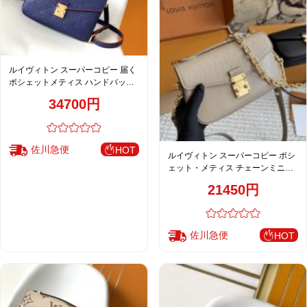
ルイヴィトン スーパーコピー 届く
ポシェットメティス ハンドバッグ
ネイビー レディース 人気モデル
34700円
M44071
佐川急便
HOT
ルイヴィトン スーパーコピー ポシ
ェット・メティス チェーンミニバ
ッグ グレージュ エンボスレザー
21450円
佐川急便
HOT