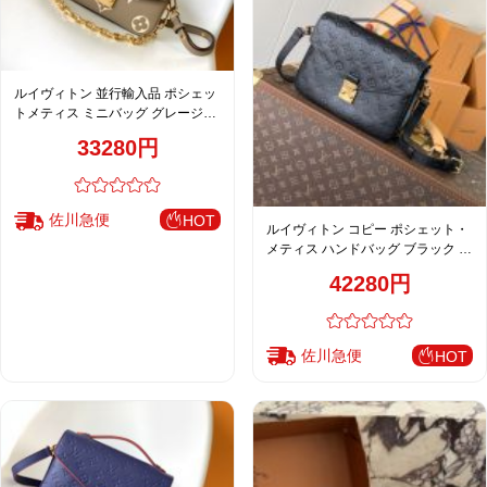
ルイヴィトン 並行輸入品 ポシェッ
トメティス ミニバッグ グレージュ
モノグラム レディース M23081
33280円
佐川急便
HOT
ルイヴィトン コピー ポシェット・
メティス ハンドバッグ ブラック エ
ンボス加工 上品モデル M41487
42280円
佐川急便
HOT