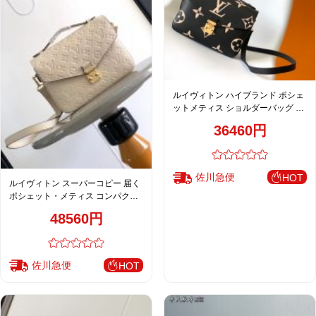
ルイヴィトン ハイブランド ポシェ
ットメティス ショルダーバッグ ブ
ラック モノグラム 新作 M45773
36460円
佐川急便
HOT
ルイヴィトン スーパーコピー 届く
ポシェット・メティス コンパクト
バッグ アイボリー ゴールド金具 エ
48560円
ンボスレザー 上品仕上げ M41487
M40780
佐川急便
HOT