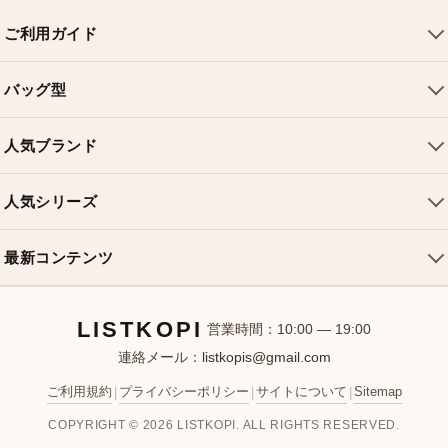
ご利用ガイド
会社概要
バッグ型
ご利用ガイド
トートバッグ
配送について
人気ブランド
ショルダーバッグ
お支払い方法
ルイヴィトンバッグ
クロスボディバッグ
返品・交換
人気シリーズ
シャネルバッグ
ハンドバッグ
よくある質問
スピーディバッグ
ディオールバッグ
ミニバッグ
最新コンテンツ
お問い合わせ
ネヴァーフルバッグ
グッチバッグ
バケットバッグ
おすすめバッグ
アルマバッグ
エルメスバッグ
リュック
LISTKOPI
新着アイテム
営業時間：10:00 — 19:00
連絡メール：
listkopis@gmail.com
選び方ガイド
ブランドカテゴリ
ご利用規約
プライバシーポリシー
サイトについて
Sitemap
|
|
|
お客様レビュー
COPYRIGHT © 2026 LISTKOPI. ALL RIGHTS RESERVED.