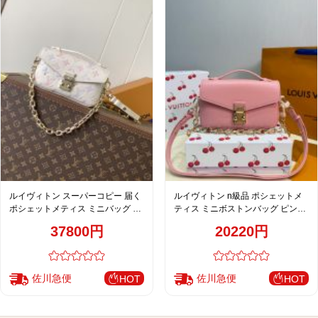
ルイヴィトン スーパーコピー 届く
ルイヴィトン n級品 ポシェットメ
ポシェットメティス ミニバッグ ホ
ティス ミニボストンバッグ ピンク
ワイト レディース 高品質レプリカ
レディース 新作
37800円
20220円
M25682
佐川急便
佐川急便
HOT
HOT