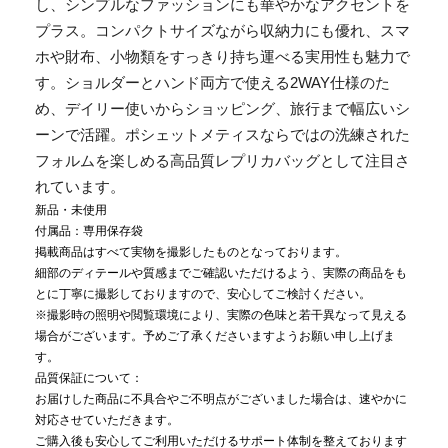
し、シンプルなファッションにも華やかなアクセントを
プラス。コンパクトサイズながら収納力にも優れ、スマ
ホや財布、小物類をすっきり持ち運べる実用性も魅力で
す。ショルダーとハンド両方で使える2WAY仕様のた
め、デイリー使いからショッピング、旅行まで幅広いシ
ーンで活躍。ポシェットメティスならではの洗練された
フォルムを楽しめる高品質レプリカバッグとして注目さ
れています。
新品・未使用
付属品：専用保存袋
掲載商品はすべて実物を撮影したものとなっております。
細部のディテールや質感までご確認いただけるよう、実際の商品をも
とに丁寧に撮影しておりますので、安心してご検討ください。
※撮影時の照明や閲覧環境により、実際の色味と若干異なって見える
場合がございます。予めご了承くださいますようお願い申し上げま
す。
品質保証について：
お届けした商品に不具合やご不明点がございました場合は、速やかに
対応させていただきます。
ご購入後も安心してご利用いただけるサポート体制を整えております