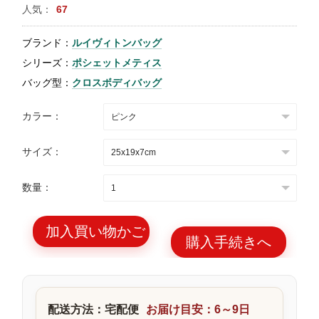
人気：
67
特
集
ブランド：
ルイヴィトンバッグ
BLOG
シリーズ：
ポシェットメティス
バッグ型：
クロスボディバッグ
カラー：
サイズ：
ブランド バッ
バッグ種類
グ
数量：
加入買い物かご
購入手続きへ
最
新
製
配送方法：宅配便
お届け目安：6～9日
品