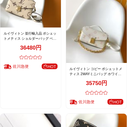
ルイヴィトン 並行輸入品 ポシェッ
トメティス ショルダーバッグ ベー
ジュ モノグラム 定番 M45596
36480円
佐川急便
HOT
ルイヴィトン コピー ポシェットメ
ティス 2WAYミニバッグ ホワイト
ピンクモノグラム 通販 M27575
35750円
佐川急便
HOT