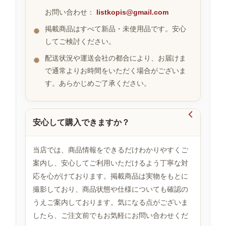
お問い合わせ：
listkopis@gmail.com
掲載商品はすべて新品・未使用品です。安心
お
してご検討ください。
す
す
配送状況や運送会社の都合により、お届けま
め
で通常よりお時間をいただく場合がございま
商
品
す。あらかじめご了承ください。

安心して購入できますか？
人
気
商
当店では、商品情報をできるだけわかりやすくご
品
案内し、安心してご利用いただけるよう丁寧な対
応を心がけております。掲載商品は実物をもとに
撮影しており、商品状態や仕様についても確認の
セ
ー
うえご案内しております。気になる点がございま
ル
したら、ご注文前でもお気軽にお問い合わせくだ
商