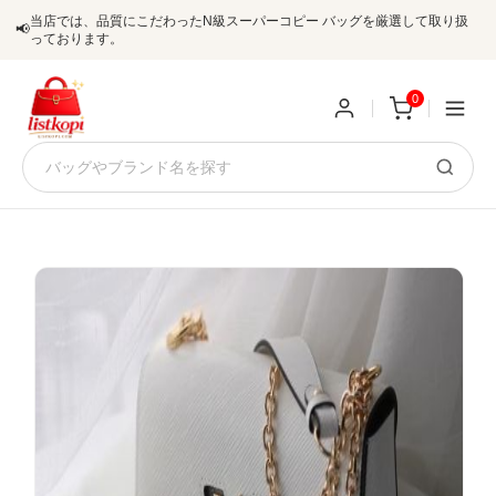
当店では、品質にこだわったN級スーパーコピー バッグを厳選して取り扱
📢
っております。
0
新
規
ロ
ユ
グ
0
ー
イ
ザ
ン
オ
ー
ー
お
listkopis@gmail.com
登
ダ
知