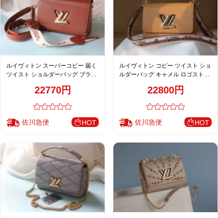
ルイヴィトン スーパーコピー 届く
ルイヴィトン コピー ツイスト ショ
ツイスト ショルダーバッグ ブラウ
ルダーバッグ キャメル ロゴストラ
ン ロゴストラップ ゴールド金具 レ
ップ ゴールド金具 レディース 通販
22770円
22800円
ディース 売れ筋 M50501 M24758
M50357 M57505 M57506 M57507
M24765
M50280 M50282
佐川急便
佐川急便
HOT
HOT