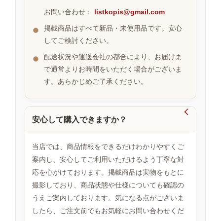
お問い合わせ：
listkopis@gmail.com
掲載商品はすべて新品・未使用品です。安心
お
してご検討ください。
す
す
配送状況や運送会社の都合により、お届けま
め
で通常よりお時間をいただく場合がございま
商
品
す。あらかじめご了承ください。

安心して購入できますか？
人
気
商
当店では、商品情報をできるだけわかりやすくご
品
案内し、安心してご利用いただけるよう丁寧な対
応を心がけております。掲載商品は実物をもとに
撮影しており、商品状態や仕様についても確認の
セ
ー
うえご案内しております。気になる点がございま
ル
したら、ご注文前でもお気軽にお問い合わせくだ
商