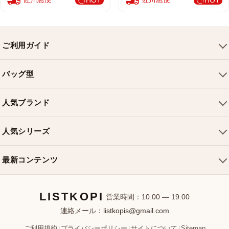
HOT
HOT
ご利用ガイド
会社概要
バッグ型
ご利用ガイド
トートバッグ
配送について
人気ブランド
ショルダーバッグ
お支払い方法
ルイヴィトンバッグ
クロスボディバッグ
返品・交換
人気シリーズ
シャネルバッグ
ハンドバッグ
よくある質問
スピーディバッグ
ディオールバッグ
ミニバッグ
最新コンテンツ
お問い合わせ
ネヴァーフルバッグ
グッチバッグ
バケットバッグ
おすすめバッグ
アルマバッグ
エルメスバッグ
リュック
LISTKOPI
新着アイテム
営業時間：10:00 — 19:00
連絡メール：
listkopis@gmail.com
選び方ガイド
ブランドカテゴリ
ご利用規約
プライバシーポリシー
サイトについて
Sitemap
|
|
|