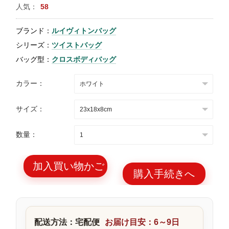
人気：
58
特
集
ブランド：
ルイヴィトンバッグ
BLOG
シリーズ：
ツイストバッグ
バッグ型：
クロスボディバッグ
カラー：
サイズ：
ブランド バッ
バッグ種類
グ
数量：
加入買い物かご
購入手続きへ
最
新
製
配送方法：宅配便
お届け目安：6～9日
品