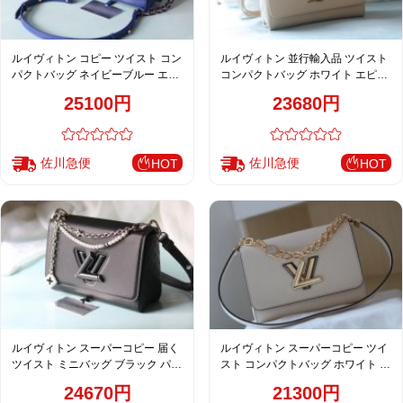
ルイヴィトン コピー ツイスト コン
ルイヴィトン 並行輸入品 ツイスト
パクトバッグ ネイビーブルー エピ
コンパクトバッグ ホワイト エピレ
レザー チェーンモダンデザイン
ザー フラワーチェーン上品デザイ
25100円
23680円
M50396 M23271 M23267 M23377
ン M50500 M24044 M24043
佐川急便
佐川急便
HOT
HOT
ルイヴィトン スーパーコピー 届く
ルイヴィトン スーパーコピー ツイ
ツイスト ミニバッグ ブラック パー
スト コンパクトバッグ ホワイト エ
ルチェーンショルダーバッグ レデ
ピレザー チェーン上品デザイン
24670円
21300円
ィース 新作 M50512 M14341
M50369 M59402 M59403 M59627