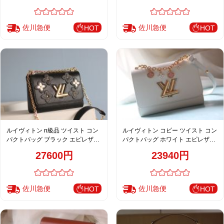
M14342
M59405
佐川急便
佐川急便
HOT
HOT
ルイヴィトン n級品 ツイスト コン
ルイヴィトン コピー ツイスト コン
パクトバッグ ブラック エピレザー
パクトバッグ ホワイト エピレザー
フラワー装飾ラグジュアリーデザ
チャームチェーンフェミニンデザ
27600円
23940円
イン M50313 M50280 M50282
イン M50506 M11723 M11724
M11725
佐川急便
佐川急便
HOT
HOT