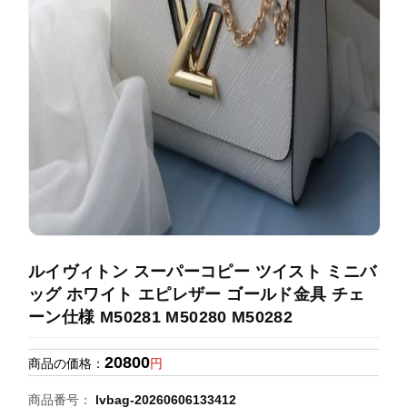
録
ホ
ー
ら
ー
ム
管
せ
バ
理
ッ
グ
通
販
人
気
ラ
ン
ルイヴィトン スーパーコピー ツイスト ミニバ
キ
ッグ ホワイト エピレザー ゴールド金具 チェ
ン
ーン仕様 M50281 M50280 M50282
グ
20800
商品の価格：
円
新
作
商品番号：
lvbag-20260606133412