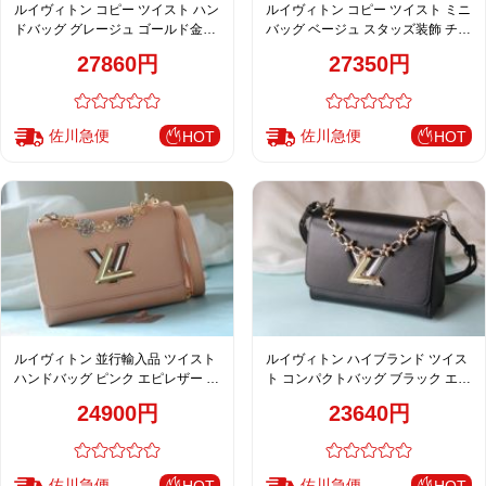
ルイヴィトン コピー ツイスト ハン
ルイヴィトン コピー ツイスト ミニ
ドバッグ グレージュ ゴールド金具
バッグ ベージュ スタッズ装飾 チェ
キルティング調 レディース 売れ筋
ーンデザイン M50338 M44837
27860円
27350円
M24186 M22891 M22890 M23601
M50282 M50271
M23568 M23682
佐川急便
佐川急便
HOT
HOT
ルイヴィトン 並行輸入品 ツイスト
ルイヴィトン ハイブランド ツイス
ハンドバッグ ピンク エピレザー チ
ト コンパクトバッグ ブラック エピ
ェーン上品フェミニンデザイン
レザー チェーン上品デザイン
24900円
23640円
M50391 M22773 M22774 M23074
M50500 M24044 M24043
M22768
佐川急便
佐川急便