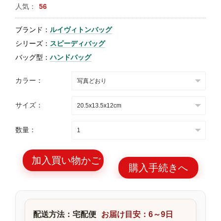
人気：
56
特
集
ブランド：
ルイヴィトンバッグ
BLOG
シリーズ：
スピーディバッグ
バッグ型：
ハンドバッグ
カラー：
サイズ：
ブランド バッ
バッグ種類
グ
数量：
加入買い物かご
購入手続きへ
最
新
製
配送方法：宅配便
お届け目安：6～9日
品