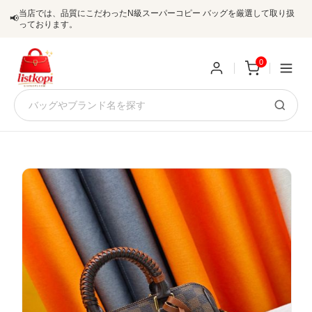
当店では、品質にこだわったN級スーパーコピー バッグを厳選して取り扱
📢
っております。
0
新
規
ロ
ユ
グ
0
ー
イ
ザ
ン
オ
ー
ー
お
listkopis@gmail.com
登
ダ
知