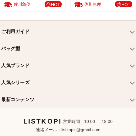
佐川急便
佐川急便
HOT
HOT
ご利用ガイド
会社概要
バッグ型
ご利用ガイド
トートバッグ
配送について
人気ブランド
ショルダーバッグ
お支払い方法
ルイヴィトンバッグ
クロスボディバッグ
返品・交換
人気シリーズ
シャネルバッグ
ハンドバッグ
よくある質問
スピーディバッグ
ディオールバッグ
ミニバッグ
最新コンテンツ
お問い合わせ
ネヴァーフルバッグ
グッチバッグ
バケットバッグ
おすすめバッグ
アルマバッグ
エルメスバッグ
リュック
LISTKOPI
新着アイテム
営業時間：10:00 — 19:00
連絡メール：
listkopis@gmail.com
選び方ガイド