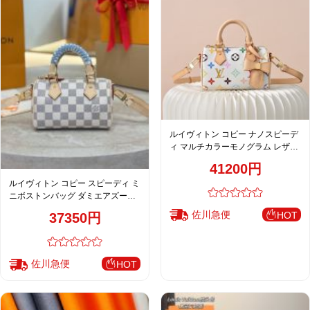
ルイヴィトン コピー ナノスピーデ
ィ マルチカラーモノグラム レザー
切替 ミニボストンバッグ ホワイト
41200円
定番
ルイヴィトン コピー スピーディ ミ
ニボストンバッグ ダミエアズール
編み込みハンドル N40950
佐川急便
HOT
37350円
佐川急便
HOT