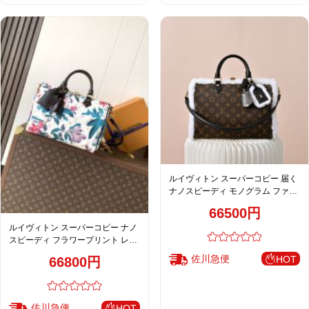
ルイヴィトン スーパーコピー 届く
ナノスピーディ モノグラム ファー
切替 2WAYミニバッグ ブラウン 新
66500円
作
ルイヴィトン スーパーコピー ナノ
スピーディ フラワープリント レザ
ーコンビ ミニボストンバッグ ホワ
佐川急便
HOT
66800円
イト 人気モデル
佐川急便
HOT