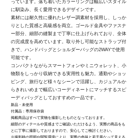
っています。落ち着いたカラーリングは幅広いスタイル
に馴染み、長く愛用できるデザインです。
素材には耐久性に優れたレザー調素材を採用し、しっか
りとした質感と高級感を両立。ゴールド金具やファスナ
ー部分、細部の縫製まで丁寧に仕上げられており、全体
の完成度を高めています。取り外し可能なストラップ付
きで、ハンドバッグとショルダーバッグの2WAYで使用
可能です。
コンパクトながらスマートフォンやミニウォレット、小
物類をしっかり収納できる実用性も魅力。通勤やショッ
ピング、旅行など様々なシーンで活躍し、カジュアルか
らきれいめまで幅広いコーディネートにマッチするスピ
ーディバッグとしておすすめの一品です。
新品・未使用
付属品：専用保存袋
掲載商品はすべて実物を撮影したものとなっております。
細部のディテールや質感までご確認いただけるよう、実際の商品をも
とに丁寧に撮影しておりますので、安心してご検討ください。
※撮影時の照明や閲覧環境により、実際の色味と若干異なって見える