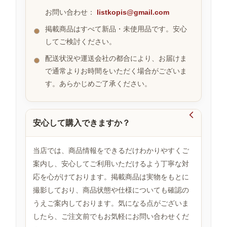
お問い合わせ：
listkopis@gmail.com
掲載商品はすべて新品・未使用品です。安心
お
してご検討ください。
す
す
配送状況や運送会社の都合により、お届けま
め
で通常よりお時間をいただく場合がございま
商
品
す。あらかじめご了承ください。

安心して購入できますか？
人
気
商
当店では、商品情報をできるだけわかりやすくご
品
案内し、安心してご利用いただけるよう丁寧な対
応を心がけております。掲載商品は実物をもとに
撮影しており、商品状態や仕様についても確認の
セ
ー
うえご案内しております。気になる点がございま
ル
したら、ご注文前でもお気軽にお問い合わせくだ
商