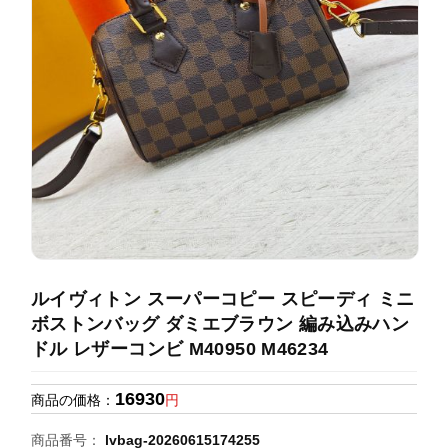
録
ホ
ー
ら
ー
ム
管
せ
バ
理
ッ
グ
通
販
人
気
ラ
ン
ルイヴィトン スーパーコピー スピーディ ミニ
キ
ボストンバッグ ダミエブラウン 編み込みハン
ン
ドル レザーコンビ M40950 M46234
グ
16930
商品の価格：
円
新
作
商品番号：
lvbag-20260615174255