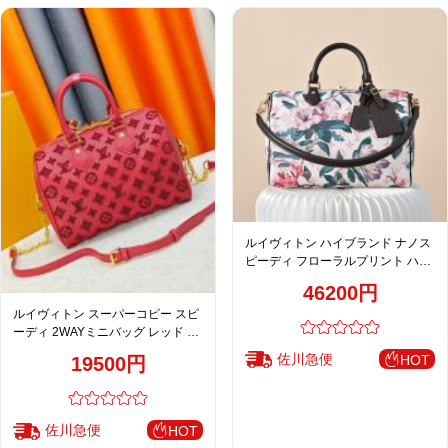
ルイヴィトン ハイブランド ナノス
ピーディ フローラルプリント ハン
ドバッグ ホワイト 注目商品
46200円
ルイヴィトン スーパーコピー スピ
ーディ 2WAYミニバッグ レッド モ
ノグラム型押し ゴールド金具
佐川急便
HOT
19500円
佐川急便
HOT