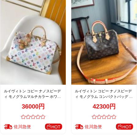
ルイヴィトン コピー ナノスピーデ
ルイヴィトン コピー ナノスピーデ
ィ モノグラムマルチカラー ホワイ
ィ モノグラム コンパクトバッグ ブ
ト ゴールド金具 リボン装飾 ミニボ
ラウン 人気モデル
36000円
42300円
ストンバッグ
佐川急便
佐川急便
HOT
HOT