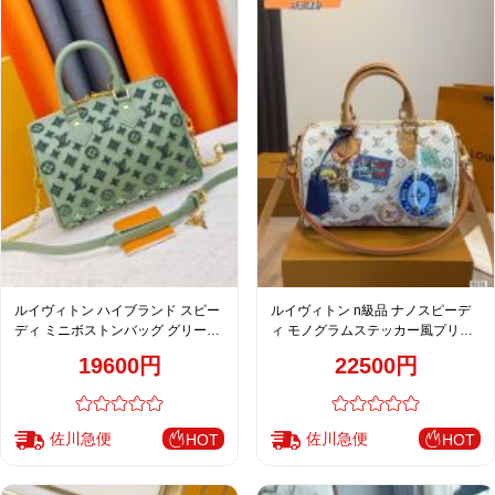
ルイヴィトン ハイブランド スピー
ルイヴィトン n級品 ナノスピーデ
ディ ミニボストンバッグ グリーン
ィ モノグラムステッカー風プリン
モノグラム型押し ゴールド金具
ト ミニボストンバッグ ホワイト お
19600円
22500円
すすめ
佐川急便
佐川急便
HOT
HOT