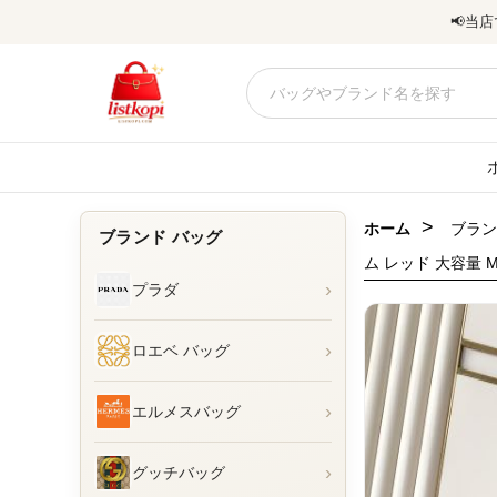
📢
当店
>
ホーム
ブラン
ブランド バッグ
ム レッド 大容量 M
›
プラダ
›
ロエベ バッグ
›
エルメスバッグ
›
グッチバッグ