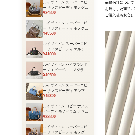
ルイヴィトン スーパーコピ
品質保証について
品
ー ナノスピーディ モノグラ
お届けした商品に
¥24800
ム 編み込みストラップ ミニ
ご購入後も安心し
ボストンバッグ ブラウン 人
ルイヴィトン スーパーコピ
気モデル
ー ナノスピーディ モノグラ
¥49500
ム ブラックハンドル 2WAY
ミニバッグ ブラウン 売れ筋
ルイヴィトン スーパーコピ
ー ナノスピーディ マルチカ
¥41000
ラーモノグラム ミニボスト
ンバッグ ブラック レディー
ルイヴィトン ハイブランド
ス
ナノスピーディ モノグラム
¥40500
シャドウ 2WAYミニバッグ
ブラック レディース
ルイヴィトン スーパーコピ
ー ナノスピーディ アンプラ
¥45300
ントレザー ミニボストンバ
ッグ ブルー レディース おす
ルイヴィトン コピー ナノス
すめ
ピーディ モノグラム クラシ
¥22800
ックデザイン ミニボストン
バッグ ブラウン 通販
ルイヴィトン スーパーコピ
ー ナノスピーディ モノグラ