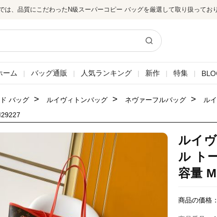
では、品質にこだわったN級スーパーコピー バッグを厳選して取り扱ってお
ホーム
バッグ通販
人気ランキング
新作
特集
BLO
|
|
|
|
|
>
>
>
ド バッグ
ルイヴィトンバッグ
ネヴァーフルバッグ
ルイ
29227
ルイヴ
ル ト
容量 M
商品の価格