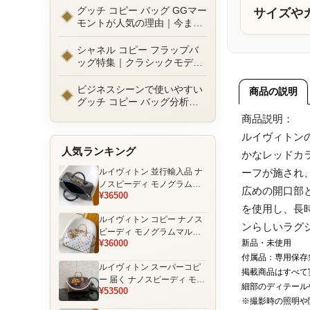
ルまで徹底比較！コピーバッ
グッチ コピー バッグ GGマー
サイズや
グ通販の選び方
モントが人気の理由｜今また
選ばれる定番ラグジュアリー
バッグとは
シャネル コピー フラップバ
ッグ特集｜クラシックモデル
の魅力と永遠に愛される理由
ビジネスシーンで使いやすい
商品の説明
グッチ コピー バッグ分析｜
通勤・商談向け人気モデル徹
商品説明：
底解説
ルイヴィトン
人気ランキング
かなレッドカ
ルイヴィトン 並行輸入品 ナ
ーフが施され
ノスピーディ モノグラムエ
広めの開口部
¥36500
クリプス ブラック チェーン
を使用し、長
装飾 ミニボストンバッグ
ルイヴィトン コピー ナノス
ンらしいラグ
ピーディ モノグラムマルチ
¥36000
新品・未使用
カラー ホワイト ゴールド金
具 リボン装飾 ミニボストン
付属品：専用保存
ルイヴィトン スーパーコピ
バッグ
掲載商品はすべて
ー 届く ナノスピーディ モノ
細部のディテール
¥53500
グラム ポーチ付き ミニボス
※撮影時の照明や
トンバッグ ブラウン 注目商