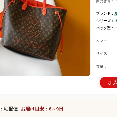
商品番号：
ブランド：
シリーズ：
バッグ型：
カラー：
サイズ：
数量：
加
：宅配便
お届け目安：6～9日