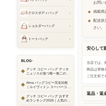
お問い
掲載商
›
クロスボディバッグ
配送状
›
ショルダーバッグ
さい。
›
トートバッグ
安心して
›
BLOG
当店では、
グッチ コピー バッグ ディオ
商品は実物
ニュソスが放つ唯一無二の魅
ご注文前で
力とは？新作ラインナップ徹
底ガイドとリアルコーデ例
Alma バッグコピー完全比較
｜ルイヴィトン スーパーコピ
ーで叶えるエレガントな日常
返品・返
グッチ コピー バッグ おすす
めランキング2026｜人気の
GGマーモントから定番モデ