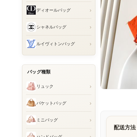
›
ディオールバッグ
›
シャネルバッグ
›
ルイヴィトンバッグ
バッグ種類
›
リュック
›
バケットバッグ
›
ミニバッグ
配送方法
›
ハンドバッグ