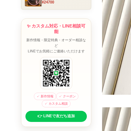
¥24700
ム チャーム装飾 ミニボスト
ンバッグ ブラウンピンク 人
気モデル
✨ カスタム対応・LINE相談可
能
新作情報・限定特典・オーダー相談な
ど
LINEでお気軽にご連絡いただけます
✓ 新作情報
✓ クーポン
✓ カスタム相談
👉 LINEで友だち追加