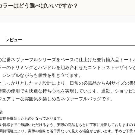
カラーはどう選べばいいですか？
レビュー
の定番ネヴァーフルシリーズをベースに仕上げた並行輸入品トート
ラーのトリミングとハンドルを組み合わせたコントラストデザイン
、シンプルながらも個性を引き立てます。
としっかりとしたマチ設計により、日常の必需品からA4サイズの
時間の使用でも快適な持ち心地を実現しています。通勤、ショッピ
ジュアリーな雰囲気を楽しめるネヴァーフルバッグです。
袋
実物を撮影したものとなっております。
や質感までご確認いただけるよう、実際の商品をもとに丁寧に撮影しておりますの
閲覧環境により、実際の色味と若干異なって見える場合がございます。予めご了承