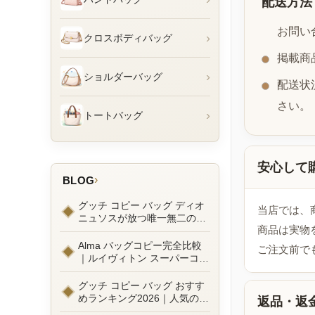
配送方法
お問い
›
クロスボディバッグ
掲載商
›
ショルダーバッグ
配送状
さい。
›
トートバッグ
安心して
›
BLOG
グッチ コピー バッグ ディオ
当店では、
ニュソスが放つ唯一無二の魅
商品は実物
力とは？新作ラインナップ徹
底ガイドとリアルコーデ例
Alma バッグコピー完全比較
ご注文前で
｜ルイヴィトン スーパーコピ
ーで叶えるエレガントな日常
グッチ コピー バッグ おすす
めランキング2026｜人気の
返品・返
GGマーモントから定番モデ