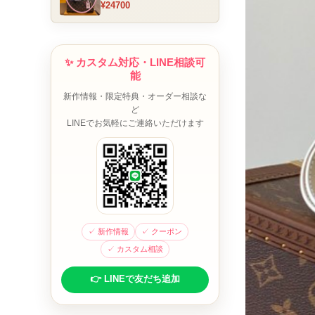
¥24700
ム チャーム装飾 ミニボスト
ンバッグ ブラウンピンク 人
気モデル
✨ カスタム対応・LINE相談可
能
新作情報・限定特典・オーダー相談な
ど
LINEでお気軽にご連絡いただけます
✓ 新作情報
✓ クーポン
✓ カスタム相談
👉 LINEで友だち追加