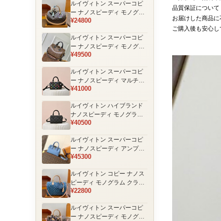
ルイヴィトン スーパーコピ
品
品質保証について
ー ナノスピーディ モノグラ
お届けした商品に
¥24800
ム 編み込みストラップ ミニ
ご購入後も安心し
ボストンバッグ ブラウン 人
ルイヴィトン スーパーコピ
気モデル
ー ナノスピーディ モノグラ
¥49500
ム ブラックハンドル 2WAY
ミニバッグ ブラウン 売れ筋
ルイヴィトン スーパーコピ
ー ナノスピーディ マルチカ
¥41000
ラーモノグラム ミニボスト
ンバッグ ブラック レディー
ルイヴィトン ハイブランド
ス
ナノスピーディ モノグラム
¥40500
シャドウ 2WAYミニバッグ
ブラック レディース
ルイヴィトン スーパーコピ
ー ナノスピーディ アンプラ
¥45300
ントレザー ミニボストンバ
ッグ ブルー レディース おす
ルイヴィトン コピー ナノス
すめ
ピーディ モノグラム クラシ
¥22800
ックデザイン ミニボストン
バッグ ブラウン 通販
ルイヴィトン スーパーコピ
ー ナノスピーディ モノグラ