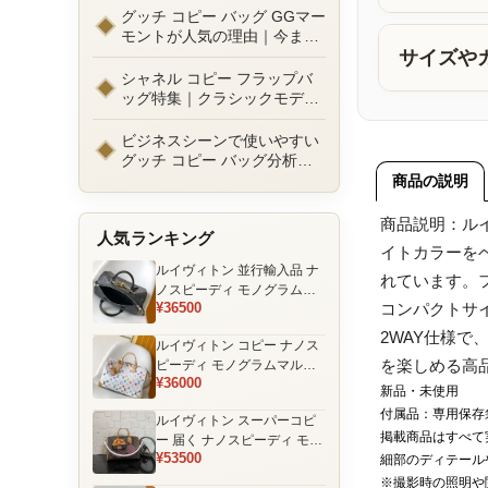
ルまで徹底比較！コピーバッ
グッチ コピー バッグ GGマー
グ通販の選び方
モントが人気の理由｜今また
選ばれる定番ラグジュアリー
サイズや
バッグとは
シャネル コピー フラップバ
ッグ特集｜クラシックモデル
の魅力と永遠に愛される理由
ビジネスシーンで使いやすい
グッチ コピー バッグ分析｜
通勤・商談向け人気モデル徹
商品の説明
底解説
商品説明：ル
人気ランキング
イトカラーを
ルイヴィトン 並行輸入品 ナ
れています。
ノスピーディ モノグラムエ
¥36500
コンパクトサ
クリプス ブラック チェーン
装飾 ミニボストンバッグ
2WAY仕様
ルイヴィトン コピー ナノス
を楽しめる高
ピーディ モノグラムマルチ
¥36000
カラー ホワイト ゴールド金
新品・未使用
具 リボン装飾 ミニボストン
付属品：専用保存
ルイヴィトン スーパーコピ
バッグ
掲載商品はすべて
ー 届く ナノスピーディ モノ
¥53500
グラム ポーチ付き ミニボス
細部のディテール
トンバッグ ブラウン 注目商
※撮影時の照明や