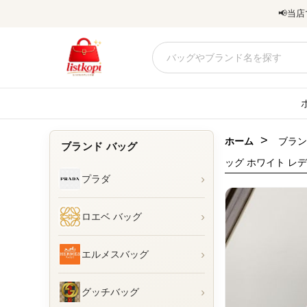
📢
当店
>
ホーム
ブラン
ブランド バッグ
ッグ ホワイト レデ
›
プラダ
›
ロエベ バッグ
›
エルメスバッグ
›
グッチバッグ