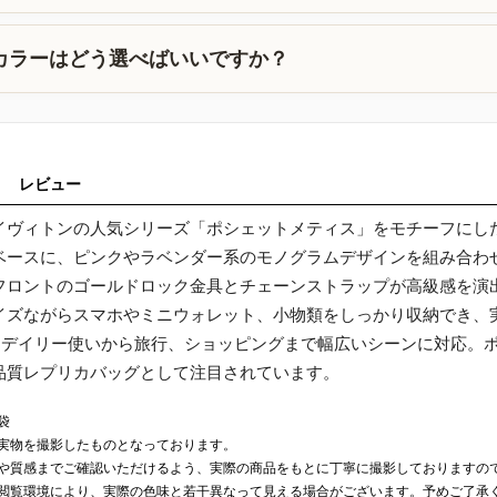
カラーはどう選べばいいですか？
レビュー
イヴィトンの人気シリーズ「ポシェットメティス」をモチーフにし
ベースに、ピンクやラベンダー系のモノグラムデザインを組み合わ
フロントのゴールドロック金具とチェーンストラップが高級感を演
イズながらスマホやミニウォレット、小物類をしっかり収納でき、
で、デイリー使いから旅行、ショッピングまで幅広いシーンに対応。
品質レプリカバッグとして注目されています。
袋
実物を撮影したものとなっております。
や質感までご確認いただけるよう、実際の商品をもとに丁寧に撮影しておりますの
閲覧環境により、実際の色味と若干異なって見える場合がございます。予めご了承