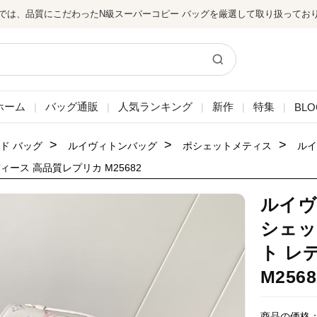
では、品質にこだわったN級スーパーコピー バッグを厳選して取り扱ってお
ホーム
バッグ通販
人気ランキング
新作
特集
BLO
|
|
|
|
|
>
>
>
ド バッグ
ルイヴィトンバッグ
ポシェットメティス
ルイ
ィース 高品質レプリカ M25682
ルイヴ
シェッ
ト レ
M2568
商品の価格