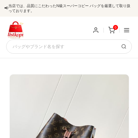
当店では、品質にこだわったN級スーパーコピー バッグを厳選して取り扱
📢
っております。
0
新
規
ロ
ユ
グ
0
ー
イ
ザ
ン
オ
ー
ー
お
listkopis@gmail.com
登
ダ
知