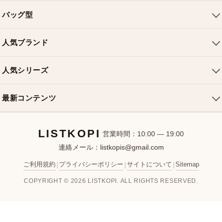
会社概要
バッグ型
ご利用ガイド
トートバッグ
配送について
人気ブランド
ショルダーバッグ
お支払い方法
ルイヴィトンバッグ
クロスボディバッグ
返品・交換
人気シリーズ
シャネルバッグ
ハンドバッグ
よくある質問
スピーディバッグ
ディオールバッグ
ミニバッグ
最新コンテンツ
お問い合わせ
ネヴァーフルバッグ
グッチバッグ
バケットバッグ
おすすめバッグ
アルマバッグ
エルメスバッグ
リュック
LISTKOPI
新着アイテム
営業時間：10:00 — 19:00
連絡メール：
listkopis@gmail.com
選び方ガイド
ブランドカテゴリ
ご利用規約
プライバシーポリシー
サイトについて
Sitemap
|
|
|
お客様レビュー
COPYRIGHT © 2026 LISTKOPI. ALL RIGHTS RESERVED.
人気ランキング