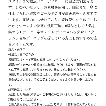
スタイルまで幅広いコーディネートに自然に馴染みま
す。しなやかなレザー調素材を使用し、細部まで丁寧に
仕上げられた縫製やゴールド金具が高級感を引き立てて
います。収納力にも優れており、普段使いから旅行、お
出かけシーンまで快適に使用可能。n級品として人気を
集めるモデルで、ネオノエ レディースバッグやモノグ
ラムショルダーバッグを探している方にもおすすめの注
目アイテムです。
新品・未使用
付属品：専用保存袋
掲載商品はすべて実物を撮影したものとなっております。
細部のディテールや質感までご確認いただけるよう、実際の商品をも
とに丁寧に撮影しておりますので、安心してご検討ください。
※撮影時の照明や閲覧環境により、実際の色味と若干異なって見える
場合がございます。予めご了承くださいますようお願い申し上げま
す。
品質保証について：
お届けした商品に不具合やご不明点がございました場合は、速やかに
対応させていただきます。
ご購入後も安心してご利用いただけるサポート体制を整えております