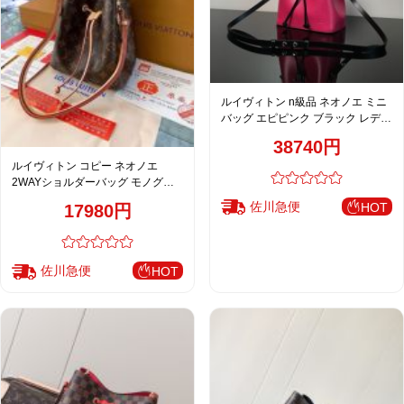
ルイヴィトン n級品 ネオノエ ミニ
バッグ エピピンク ブラック レディ
ース 注目商品 M52853
38740円
ルイヴィトン コピー ネオノエ
2WAYショルダーバッグ モノグラ
ム ピンク 通販
佐川急便
HOT
17980円
佐川急便
HOT