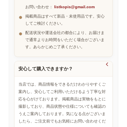
お問い合わせ：
listkopis@gmail.com
掲載商品はすべて新品・未使用品です。安心
お
してご検討ください。
す
す
配送状況や運送会社の都合により、お届けま
め
で通常よりお時間をいただく場合がございま
商
品
す。あらかじめご了承ください。

安心して購入できますか？
人
気
商
当店では、商品情報をできるだけわかりやすくご
品
案内し、安心してご利用いただけるよう丁寧な対
応を心がけております。掲載商品は実物をもとに
撮影しており、商品状態や仕様についても確認の
セ
ー
うえご案内しております。気になる点がございま
ル
したら、ご注文前でもお気軽にお問い合わせくだ
商