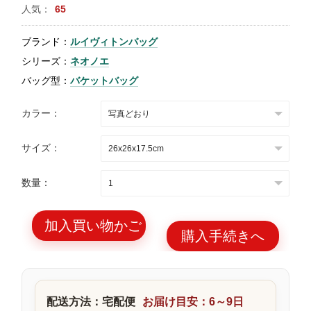
人気：
65
特
集
ブランド：
ルイヴィトンバッグ
BLOG
シリーズ：
ネオノエ
バッグ型：
バケットバッグ
カラー：
サイズ：
ブランド バッ
バッグ種類
グ
数量：
加入買い物かご
購入手続きへ
最
新
製
配送方法：宅配便
お届け目安：6～9日
品