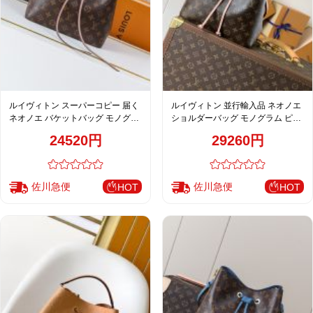
ルイヴィトン スーパーコピー 届く
ルイヴィトン 並行輸入品 ネオノエ
ネオノエ バケットバッグ モノグラ
ショルダーバッグ モノグラム ピン
ム ピンクベージュ 定番 M44022
ク レディース 人気モデル M44022
24520円
29260円
佐川急便
佐川急便
HOT
HOT