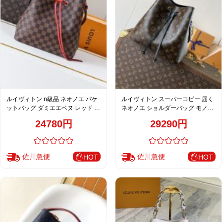
ルイヴィトン n級品 ネオノエ バケ
ルイヴィトン スーパーコピー 届く
ットバッグ ダミエエベヌ レッド レ
ネオノエ ショルダーバッグ モノグ
ディース 新作 M44022
ラム ブラック レディース M44020
24780円
29290円
佐川急便
佐川急便
HOT
HOT