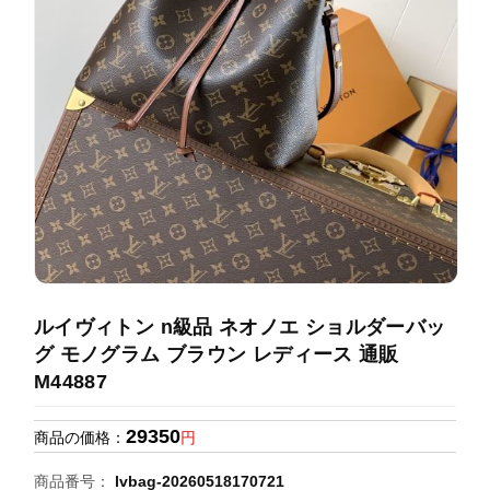
録
ホ
ー
ら
ー
ム
管
せ
バ
理
ッ
グ
通
販
人
気
ラ
ン
ルイヴィトン n級品 ネオノエ ショルダーバッ
キ
グ モノグラム ブラウン レディース 通販
ン
M44887
グ
29350
商品の価格：
円
新
作
商品番号：
lvbag-20260518170721