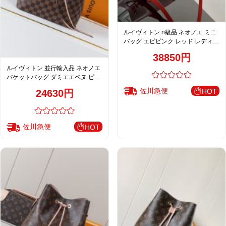
ルイヴィトン n級品 ネオノエ ミニ
バッグ エピピンク レッド レディー
ス 人気モデル M52853
38850円
ルイヴィトン 並行輸入品 ネオノエ
バケットバッグ ダミエエベヌ ピン
ク 定番 M44022
佐川急便
HOT
24630円
佐川急便
HOT