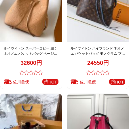
ルイヴィトン スーパーコピー 届く
ルイヴィトン ハイブランド ネオノ
ネオノエ バケットバッグ ベージュ
エ バケットバッグ モノグラム ブル
レディース 注目商品 M11815
ー レディース 通販 M43569
32600円
24550円
佐川急便
佐川急便
HOT
HOT