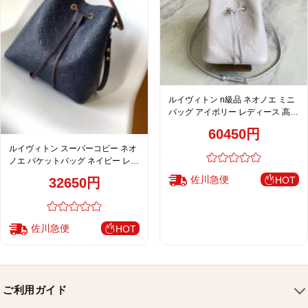
ルイヴィトン n級品 ネオノエ ミニ
バッグ アイボリー レディース 高品
質レプリカ M25675
60450円
ルイヴィトン スーパーコピー ネオ
ノエ バケットバッグ ネイビー レッ
ドライン 新作 M45306
佐川急便
HOT
32650円
佐川急便
HOT
ご利用ガイド