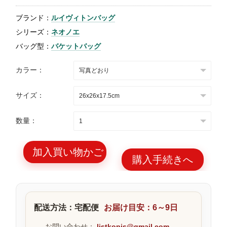
特
ブランド：
ルイヴィトンバッグ
集
シリーズ：
ネオノエ
BLOG
バッグ型：
バケットバッグ
カラー：
サイズ：
ブランド バッ
バッグ種類
数量：
グ
加入買い物かご
購入手続きへ
最
新
配送方法：宅配便
お届け目安：6～9日
製
品
お問い合わせ：
listkopis@gmail.com