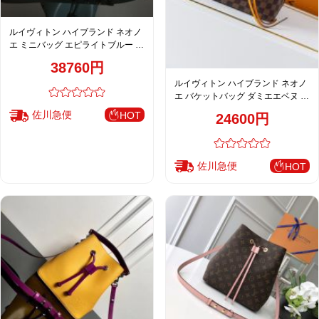
ルイヴィトン ハイブランド ネオノ
エ ミニバッグ エピライトブルー レ
ディース おすすめ
38760円
ルイヴィトン ハイブランド ネオノ
エ バケットバッグ ダミエエベヌ キ
ャメル 注目商品 M44022
佐川急便
HOT
24600円
佐川急便
HOT