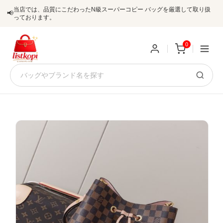
当店では、品質にこだわったN級スーパーコピー バッグを厳選して取り扱
📢
っております。
0
新
規
ロ
ユ
グ
0
ー
イ
ザ
ン
オ
ー
ー
お
listkopis@gmail.com
登
ダ
知