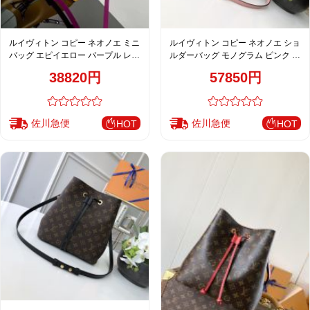
ルイヴィトン コピー ネオノエ ミニ
ルイヴィトン コピー ネオノエ ショ
バッグ エピイエロー パープル レデ
ルダーバッグ モノグラム ピンク レ
ィース 注目商品 M52853
ディース 売れ筋 M44022
38820円
57850円
佐川急便
佐川急便
HOT
HOT