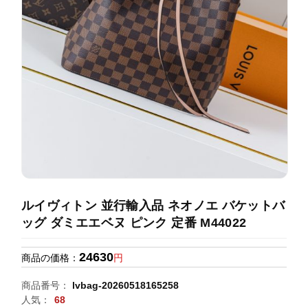
録
ホ
ー
ら
ー
ム
管
せ
バ
理
ッ
グ
通
販
人
気
ラ
ン
ルイヴィトン 並行輸入品 ネオノエ バケットバ
キ
ッグ ダミエエベヌ ピンク 定番 M44022
ン
グ
24630
商品の価格：
円
新
商品番号：
lvbag-20260518165258
作
人気：
68