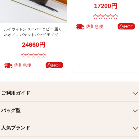
ピンク 売れ筋
17200円
佐川急便
HOT
ルイヴィトン スーパーコピー 届く
ネオノエ バケットバッグ モノグラ
ム ブラック 売れ筋 M44020
24660円
佐川急便
HOT
ご利用ガイド
会社概要
バッグ型
ご利用ガイド
トートバッグ
配送について
人気ブランド
ショルダーバッグ
お支払い方法