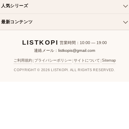
ルイヴィトンバッグ
クロスボディバッグ
返品・交換
人気シリーズ
シャネルバッグ
ハンドバッグ
よくある質問
スピーディバッグ
ディオールバッグ
ミニバッグ
最新コンテンツ
お問い合わせ
ネヴァーフルバッグ
グッチバッグ
バケットバッグ
おすすめバッグ
アルマバッグ
エルメスバッグ
リュック
LISTKOPI
新着アイテム
営業時間：10:00 — 19:00
連絡メール：
listkopis@gmail.com
選び方ガイド
ブランドカテゴリ
ご利用規約
プライバシーポリシー
サイトについて
Sitemap
|
|
|
お客様レビュー
COPYRIGHT © 2026 LISTKOPI. ALL RIGHTS RESERVED.
人気ランキング