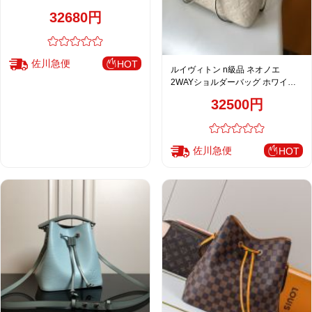
ース 売れ筋 M25315
32680円
佐川急便
HOT
ルイヴィトン n級品 ネオノエ
2WAYショルダーバッグ ホワイト
レディース 定番 M46526
32500円
佐川急便
HOT