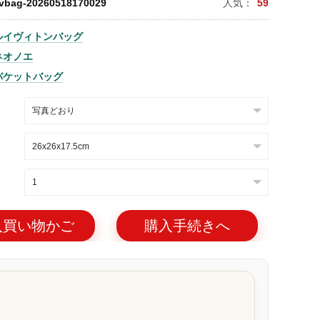
lvbag-20260518170029
人気：
59
ルイヴィトンバッグ
ネオノエ
バケットバッグ
入買い物かご
購入手続きへ