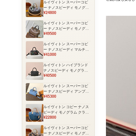
ルイヴィトン スーパーコピ
品
ー ナノスピーディ モノグラ
¥24800
ム 編み込みストラップ ミニ
ボストンバッグ ブラウン 人
ルイヴィトン スーパーコピ
気モデル
ー ナノスピーディ モノグラ
¥49500
ム ブラックハンドル 2WAY
ミニバッグ ブラウン 売れ筋
ルイヴィトン スーパーコピ
ー ナノスピーディ マルチカ
¥41000
ラーモノグラム ミニボスト
ンバッグ ブラック レディー
ルイヴィトン ハイブランド
ス
ナノスピーディ モノグラム
¥40500
シャドウ 2WAYミニバッグ
ブラック レディース
ルイヴィトン スーパーコピ
ー ナノスピーディ アンプラ
¥45300
ントレザー ミニボストンバ
ッグ ブルー レディース おす
ルイヴィトン コピー ナノス
すめ
ピーディ モノグラム クラシ
¥22800
ックデザイン ミニボストン
バッグ ブラウン 通販
ルイヴィトン スーパーコピ
ー ナノスピーディ モノグラ