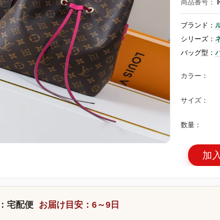
商品番号：
ブランド：
シリーズ：
バッグ型：
カラー：
サイズ：
数量：
加
：宅配便
お届け目安：6～9日