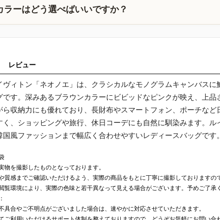
カラーはどう選べばいいですか？
レビュー
イヴィトン「ネオノエ」は、クラシカルなモノグラムキャンバスに
グです。深みあるブラウンカラーにビビッドなピンクが映え、上品
がら収納力にも優れており、長財布やスマートフォン、ポーチなど
すく、ショッピングや旅行、休日コーデにも自然に馴染みます。ルイ
韓国風ファッションまで幅広く合わせやすいレディースバッグです
袋
実物を撮影したものとなっております。
や質感までご確認いただけるよう、実際の商品をもとに丁寧に撮影しておりますの
閲覧環境により、実際の色味と若干異なって見える場合がございます。予めご了承
：
不具合やご不明点がございました場合は、速やかに対応させていただきます。
てご利用いただけるサポート体制を整えておりますので、どうぞお気軽にお問い合