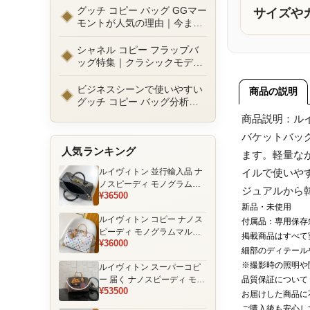
ルまで徹底比較！コピーバッ
グッチ コピー バッグ GGマー
サイズや
グ通販の選び方
モントが人気の理由｜今また
選ばれる定番ラグジュアリー
バッグとは
シャネル コピー フラップバ
ッグ特集｜クラシックモデル
の魅力と永遠に愛される理由
ビジネスシーンで使いやすい
商品の説明
グッチ コピー バッグ分析｜
通勤・商談向け人気モデル徹
商品説明：ル
底解説
バケットバッ
人気ランキング
ます。軽量な
ルイヴィトン 並行輸入品 ナ
イルで使いや
ノスピーディ モノグラムエ
ジュアルから
¥36500
クリプス ブラック チェーン
新品・未使用
装飾 ミニボストンバッグ
ルイヴィトン コピー ナノス
付属品：専用保存
ピーディ モノグラムマルチ
掲載商品はすべて
¥36000
カラー ホワイト ゴールド金
細部のディテール
具 リボン装飾 ミニボストン
※撮影時の照明や
ルイヴィトン スーパーコピ
バッグ
ー 届く ナノスピーディ モノ
品質保証について
¥53500
グラム ポーチ付き ミニボス
お届けした商品に
トンバッグ ブラウン 注目商
ご購入後も安心し