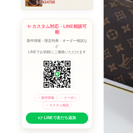
¥24700
ム チャーム装飾 ミニボスト
ンバッグ ブラウンピンク 人
気モデル
✨ カスタム対応・LINE相談可
能
新作情報・限定特典・オーダー相談な
ど
LINEでお気軽にご連絡いただけます
✓ 新作情報
✓ クーポン
✓ カスタム相談
👉 LINEで友だち追加