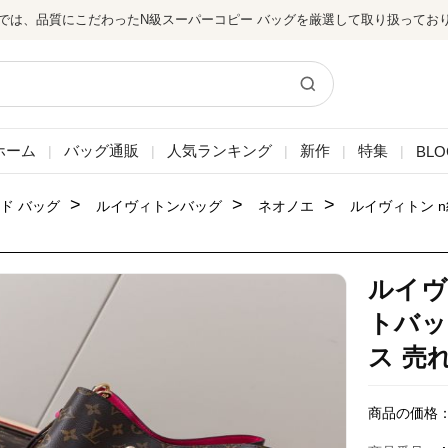
では、品質にこだわったN級スーパーコピー バッグを厳選して取り扱ってお
ホーム
バッグ通販
人気ランキング
新作
特集
BLO
|
|
|
|
|
>
>
>
ド バッグ
ルイヴィトンバッグ
ネオノエ
ルイヴィトン 
ルイヴ
トバッ
ス 売れ
商品の価格