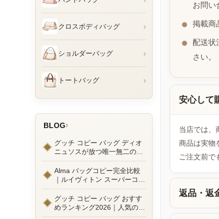
お問い
掲載商
›
クロスボディバッグ
配送状
›
ショルダーバッグ
さい。
›
トートバッグ
安心して
›
BLOG
当店では、
グッチ コピー バッグ ディオ
商品は実物
ニュソスが放つ唯一無二の魅
ご注文前で
力とは？新作ラインナップ徹
底ガイドとリアルコーデ例
Alma バッグコピー完全比較
｜ルイヴィトン スーパーコピ
ーで叶えるエレガントな日常
返品・返
グッチ コピー バッグ おすす
めランキング2026｜人気の
GGマーモントから定番モデ