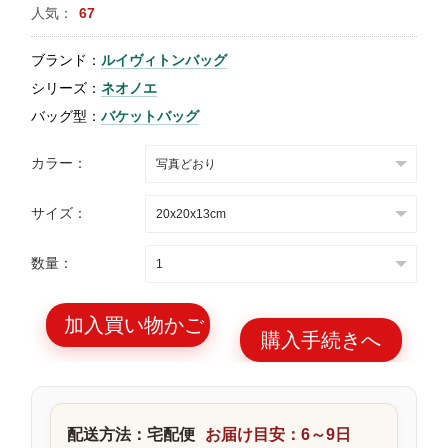
人気：
67
特
集
ブランド：
ルイヴィトンバッグ
BLOG
シリーズ：
ネオノエ
バッグ型：
バケットバッグ
カラー：
サイズ：
ブランド バッ
バッグ種類
グ
数量：
加入買い物かご
購入手続きへ
最
新
製
配送方法：宅配便
お届け目安：6～9日
品