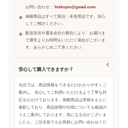
お問い合わせ：
listkopis@gmail.com
掲載商品はすべて新品・未使用品です。安心
お
してご検討ください。
す
す
配送状況や運送会社の都合により、お届けま
め
で通常よりお時間をいただく場合がございま
商
品
す。あらかじめご了承ください。

安心して購入できますか？
人
気
商
当店では、商品情報をできるだけわかりやすくご
品
案内し、安心してご利用いただけるよう丁寧な対
応を心がけております。掲載商品は実物をもとに
撮影しており、商品状態や仕様についても確認の
セ
ー
うえご案内しております。気になる点がございま
ル
したら、ご注文前でもお気軽にお問い合わせくだ
商