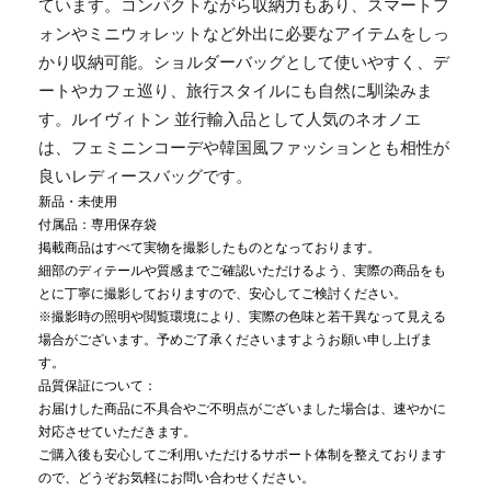
ています。コンパクトながら収納力もあり、スマートフ
ォンやミニウォレットなど外出に必要なアイテムをしっ
かり収納可能。ショルダーバッグとして使いやすく、デ
ートやカフェ巡り、旅行スタイルにも自然に馴染みま
す。ルイヴィトン 並行輸入品として人気のネオノエ
は、フェミニンコーデや韓国風ファッションとも相性が
良いレディースバッグです。
新品・未使用
付属品：専用保存袋
掲載商品はすべて実物を撮影したものとなっております。
細部のディテールや質感までご確認いただけるよう、実際の商品をも
とに丁寧に撮影しておりますので、安心してご検討ください。
※撮影時の照明や閲覧環境により、実際の色味と若干異なって見える
場合がございます。予めご了承くださいますようお願い申し上げま
す。
品質保証について：
お届けした商品に不具合やご不明点がございました場合は、速やかに
対応させていただきます。
ご購入後も安心してご利用いただけるサポート体制を整えております
ので、どうぞお気軽にお問い合わせください。