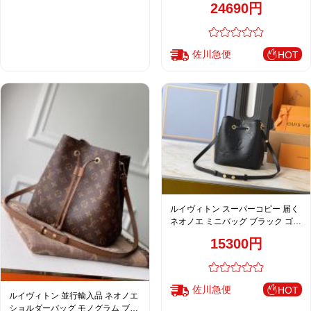
24690円
佐川急便
HOT
ルイヴィトン スーパーコピー 届く
ネオノエ ミニバッグ ブラック ゴー
ルドチェーン 定番 M25675
15300円
M46581
佐川急便
HOT
ルイヴィトン 並行輸入品 ネオノエ
ショルダーバッグ モノグラム ブラ