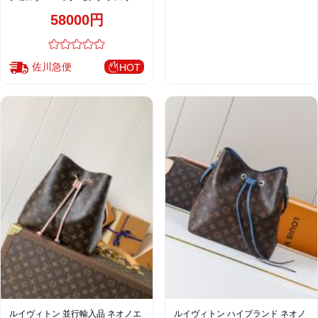
ウン レディース 通販 M44887
58000円
佐川急便
HOT
ルイヴィトン 並行輸入品 ネオノエ
ルイヴィトン ハイブランド ネオノ