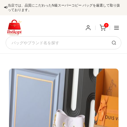
当店では、品質にこだわったN級スーパーコピー バッグを厳選して取り扱
📢
っております。
0
新
規
ロ
ユ
グ
0
ー
イ
ザ
ン
オ
ー
ー
お
listkopis@gmail.com
登
ダ
知