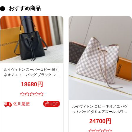
おすすめ商品
ルイヴィトン スーパーコピー 届く
ネオノエ ミニバッグ ブラック レデ
ィース 高品質レプリカ M45256
18680円
M45306 M44022
佐川急便
HOT
ルイヴィトン コピー ネオノエ バケ
ットバッグ ダミエアズール ホワイ
ト レディース 通販 M40152
24700円