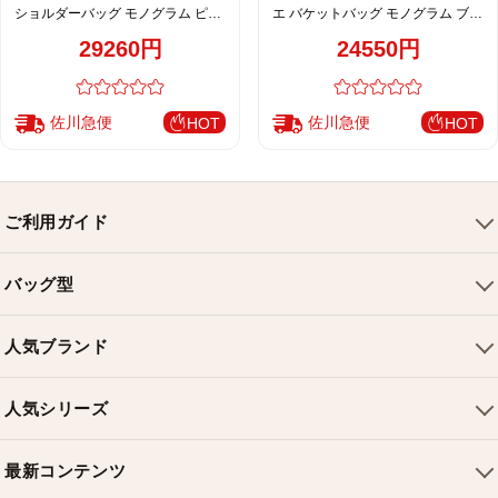
ショルダーバッグ モノグラム ピン
エ バケットバッグ モノグラム ブル
ク レディース 人気モデル M44022
ー レディース 通販 M43569
29260円
24550円
佐川急便
佐川急便
HOT
HOT
ご利用ガイド
会社概要
バッグ型
ご利用ガイド
トートバッグ
配送について
人気ブランド
ショルダーバッグ
お支払い方法
ルイヴィトンバッグ
クロスボディバッグ
返品・交換
人気シリーズ
シャネルバッグ
ハンドバッグ
よくある質問
スピーディバッグ
ディオールバッグ
ミニバッグ
最新コンテンツ
お問い合わせ
ネヴァーフルバッグ
グッチバッグ