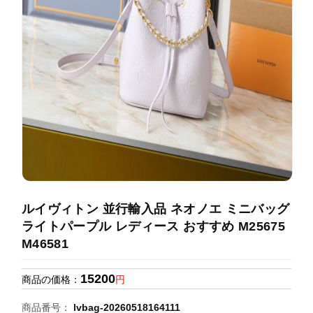
録
ホ
ー
ら
ー
ム
管
せ
バ
理
ッ
グ
通
販
人
気
ラ
ン
ルイヴィトン 並行輸入品 ネオノエ ミニバッグ
キ
ライトパープル レディース おすすめ M25675
ン
M46581
グ
15200
商品の価格：
円
新
作
商品番号：
lvbag-20260518164111