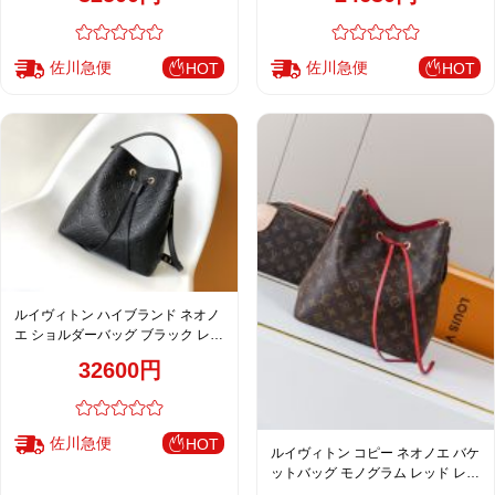
佐川急便
佐川急便
HOT
HOT
ルイヴィトン ハイブランド ネオノ
エ ショルダーバッグ ブラック レデ
ィース 注目商品 M45256
32600円
佐川急便
HOT
ルイヴィトン コピー ネオノエ バケ
ットバッグ モノグラム レッド レデ
ィース 激安 M44021