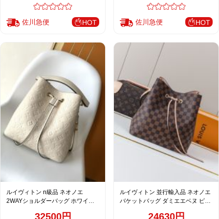
佐川急便
佐川急便
HOT
HOT
ルイヴィトン n級品 ネオノエ
ルイヴィトン 並行輸入品 ネオノエ
2WAYショルダーバッグ ホワイト
バケットバッグ ダミエエベヌ ピン
レディース 定番 M46526
ク 定番 M44022
32500円
24630円