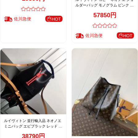
ルダーバッグ モノグラム ピンク レ
ディース 売れ筋 M44022
57850円
佐川急便
HOT
佐川急便
HOT
ルイヴィトン 並行輸入品 ネオノエ
ミニバッグ エピブラック レッド レ
ディース 売れ筋 M52853
38790円