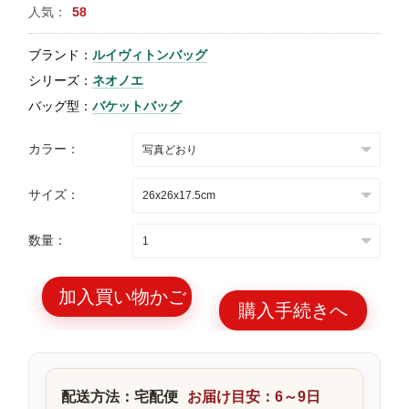
人気：
58
特
集
ブランド：
ルイヴィトンバッグ
BLOG
シリーズ：
ネオノエ
バッグ型：
バケットバッグ
カラー：
サイズ：
ブランド バッ
バッグ種類
グ
数量：
加入買い物かご
購入手続きへ
最
新
製
配送方法：宅配便
お届け目安：6～9日
品