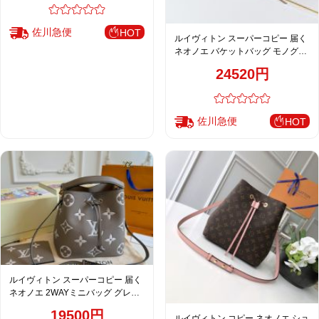
佐川急便
HOT
ルイヴィトン スーパーコピー 届く
ネオノエ バケットバッグ モノグラ
ム ピンクベージュ 定番 M44022
24520円
佐川急便
HOT
ルイヴィトン スーパーコピー 届く
ネオノエ 2WAYミニバッグ グレー
ジュ レディース 注目商品
19500円
ルイヴィトン コピー ネオノエ ショ