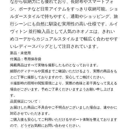
ながら収納力にも優れており、長財布やスマートフォ
ン、ポーチなど日常アイテムをすっきり収納可能。ショ
ルダースタイルで持ちやすく、通勤やショッピング、旅
行シーンにも自然に馴染む実用性の高い仕様です。ルイ
ヴィトン 並行輸入品として人気のネオノエは、きれい
めコーデからカジュアルスタイルまで幅広く合わせやす
いレディースバッグとして注目されています。
新品・未使用
付属品：専用保存袋
掲載商品はすべて実物を撮影したものとなっております。
細部のディテールや質感までご確認いただけるよう、実際の商品をも
とに丁寧に撮影しておりますので、安心してご検討ください。
※撮影時の照明や閲覧環境により、実際の色味と若干異なって見える
場合がございます。予めご了承くださいますようお願い申し上げま
す。
品質保証について：
お届けした商品に不具合やご不明点がございました場合は、速やかに
対応させていただきます。
ご購入後も安心してご利用いただけるサポート体制を整えております
ので、どうぞお気軽にお問い合わせください。