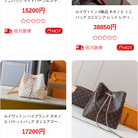
ミニバッグ ライトパープル レディ
ース おすすめ M25675 M46581
15200円
ルイヴィトン n級品 ネオノエ ミニ
バッグ エピピンク レッド レディー
ス 人気モデル M52853
38850円
佐川急便
HOT
佐川急便
HOT
ルイヴィトン ハイブランド ネオノ
エ バケットバッグ ダミエアズール
ピンク 売れ筋
17200円