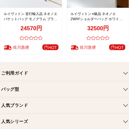
ルイヴィトン 並行輸入品 ネオノエ
ルイヴィトン n級品 ネオノエ
バケットバッグ モノグラム ブラウ
2WAYショルダーバッグ ホワイト
ン レディース 人気モデル M44887
レディース 定番 M46526
24570円
32500円
佐川急便
佐川急便
HOT
HOT
ご利用ガイド
会社概要
バッグ型
ご利用ガイド
トートバッグ
配送について
人気ブランド
ショルダーバッグ
お支払い方法
ルイヴィトンバッグ
クロスボディバッグ
返品・交換
人気シリーズ
シャネルバッグ
ハンドバッグ