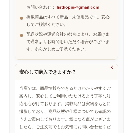
お問い合わせ：
listkopis@gmail.com
掲載商品はすべて新品・未使用品です。安心
お
してご検討ください。
す
す
配送状況や運送会社の都合により、お届けま
め
で通常よりお時間をいただく場合がございま
商
品
す。あらかじめご了承ください。

安心して購入できますか？
人
気
商
当店では、商品情報をできるだけわかりやすくご
品
案内し、安心してご利用いただけるよう丁寧な対
応を心がけております。掲載商品は実物をもとに
撮影しており、商品状態や仕様についても確認の
セ
ー
うえご案内しております。気になる点がございま
ル
したら、ご注文前でもお気軽にお問い合わせくだ
商