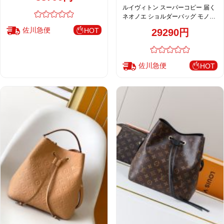
ルイヴィトン スーパーコピー 届く
ネオノエ ショルダーバッグ モノグ
ラム ブラック レディース M44020
佐川急便
HOT
29290円
佐川急便
HOT