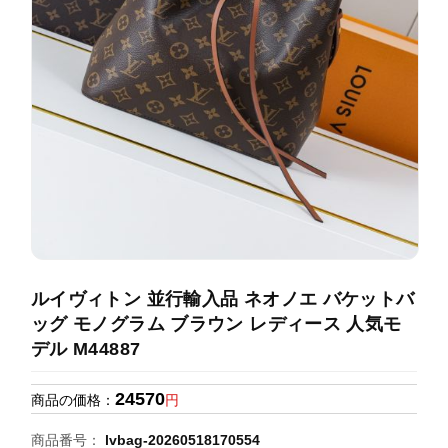
録
ホ
ー
ら
ー
ム
管
せ
バ
理
ッ
グ
通
販
人
気
ラ
ン
ルイヴィトン 並行輸入品 ネオノエ バケットバ
キ
ッグ モノグラム ブラウン レディース 人気モ
ン
デル M44887
グ
24570
商品の価格：
円
新
作
商品番号：
lvbag-20260518170554