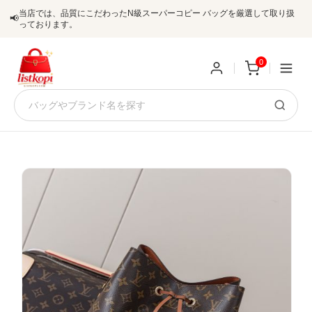
当店では、品質にこだわったN級スーパーコピー バッグを厳選して取り扱
📢
っております。
0
新
規
ロ
ユ
グ
0
ー
イ
ザ
ン
オ
ー
ー
お
listkopis@gmail.com
登
ダ
知