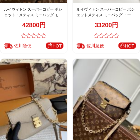
ルイヴィトン スーパーコピー ポシ
ルイヴィトン スーパーコピー ポシ
ェット・メティス ミニバッグ モノ
ェットメティス ミニバッグ トープ
グラム ブラウン ゴールドチェーン
アンプラント レディース M25910
42800円
33200円
上品デザイン M46279
佐川急便
佐川急便
HOT
HOT