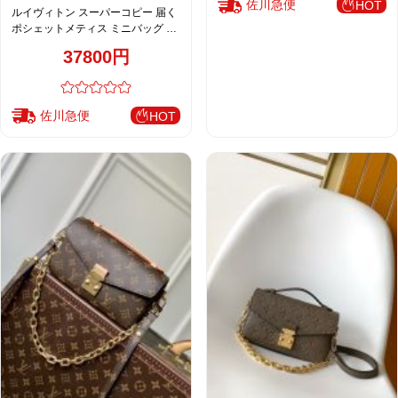
佐川急便
HOT
ルイヴィトン スーパーコピー 届く
ポシェットメティス ミニバッグ ホ
ワイト レディース 高品質レプリカ
37800円
M25682
佐川急便
HOT