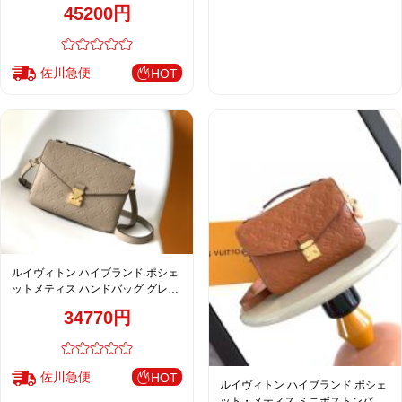
ック エンボスレザー M26456
45200円
佐川急便
HOT
ルイヴィトン ハイブランド ポシェ
ットメティス ハンドバッグ グレー
ジュ レディース 通販 M44881
34770円
佐川急便
HOT
ルイヴィトン ハイブランド ポシェ
ット・メティス ミニボストンバッ