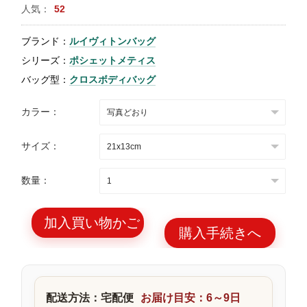
人気：
52
特
集
ブランド：
ルイヴィトンバッグ
BLOG
シリーズ：
ポシェットメティス
バッグ型：
クロスボディバッグ
カラー：
サイズ：
ブランド バッ
バッグ種類
グ
数量：
加入買い物かご
購入手続きへ
最
新
製
配送方法：宅配便
お届け目安：6～9日
品