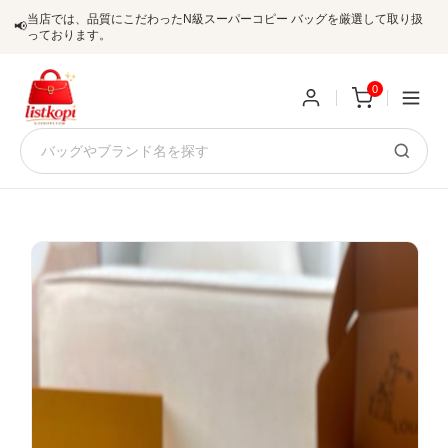
当店では、品質にこだわったN級スーパーコピー バッグを厳選して取り扱
📢
っております。
0
新
規
ロ
ユ
グ
0
ー
イ
ザ
ン
オ
ー
ー
お
listkopis@gmail.com
登
ダ
知