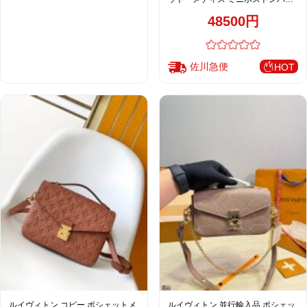
グ ブラウン ゴールド金具 エンボス
48500円
レザー 上品仕上げ M41487
M40780
佐川急便
HOT
ルイヴィトン コピー ポシェットメ
ルイヴィトン 並行輸入品 ポシェッ