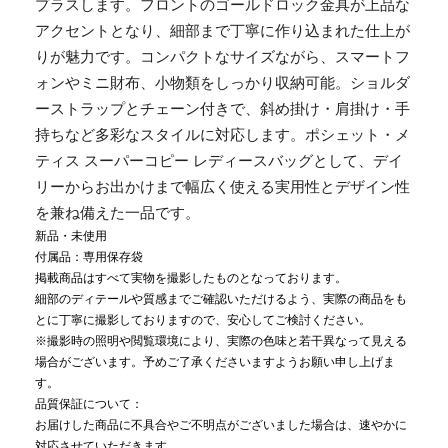
プラスします。フロントのゴールドロック金具が上品な
アクセントとなり、細部まで丁寧に作り込まれた仕上が
りが魅力です。コンパクトなサイズながら、スマートフ
ォンやミニ財布、小物類をしっかり収納可能。ショルダ
ーストラップとチェーン付きで、斜め掛け・肩掛け・手
持ちなど多彩なスタイルに対応します。ポシェット・メ
ティス スーパーコピー レディースバッグとして、デイ
リーからお出かけまで幅広く使える実用性とデザイン性
を兼ね備えた一品です。
新品・未使用
付属品：専用保存袋
掲載商品はすべて実物を撮影したものとなっております。
細部のディテールや質感までご確認いただけるよう、実際の商品をも
とに丁寧に撮影しておりますので、安心してご検討ください。
※撮影時の照明や閲覧環境により、実際の色味と若干異なって見える
場合がございます。予めご了承くださいますようお願い申し上げま
す。
品質保証について：
お届けした商品に不具合やご不明点がございました場合は、速やかに
対応させていただきます。