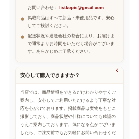
お問い合わせ：
listkopis@gmail.com
掲載商品はすべて新品・未使用品です。安心
お
してご検討ください。
す
す
配送状況や運送会社の都合により、お届けま
め
で通常よりお時間をいただく場合がございま
商
品
す。あらかじめご了承ください。

安心して購入できますか？
人
気
商
当店では、商品情報をできるだけわかりやすくご
品
案内し、安心してご利用いただけるよう丁寧な対
応を心がけております。掲載商品は実物をもとに
撮影しており、商品状態や仕様についても確認の
セ
ー
うえご案内しております。気になる点がございま
ル
したら、ご注文前でもお気軽にお問い合わせくだ
商