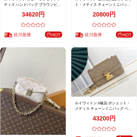
ティス ハンドバッグ ブラウンピン
ト・メティス チェーンミニバッグ
ク レディース 注目商品 M47142
ピンクベージュ 刺繍デザイン
34620円
20800円
佐川急便
佐川急便
HOT
HOT
ルイヴィトン n級品 ポシェット・
メティス チェーンミニバッグ ベー
ジュ エンボス加工 上品モデル
43200円
M46200 M46127