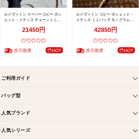
ルイヴィトン スーパーコピー ポシ
ルイヴィトン コピー ポシェット・
ェット・メティス チェーンミニバ
メティス ミニバッグ モノグラム バ
ッグ グレージュ エンボスレザー
イカラー ゴールドチェーン 洗練デ
21450円
42850円
ザイン M46279
佐川急便
佐川急便
HOT
HOT
ご利用ガイド
会社概要
バッグ型
ご利用ガイド
トートバッグ
配送について
人気ブランド
ショルダーバッグ
お支払い方法
ルイヴィトンバッグ
クロスボディバッグ
返品・交換
人気シリーズ
シャネルバッグ
ハンドバッグ