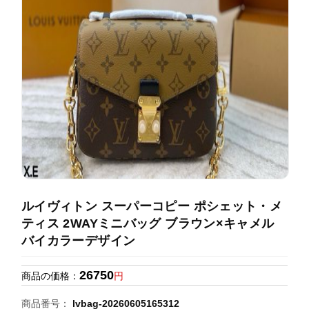
録
ホ
ー
ら
ー
ム
管
せ
バ
理
ッ
グ
通
販
人
気
ラ
ン
ルイヴィトン スーパーコピー ポシェット・メ
キ
ティス 2WAYミニバッグ ブラウン×キャメル
ン
バイカラーデザイン
グ
26750
商品の価格：
円
新
作
商品番号：
lvbag-20260605165312