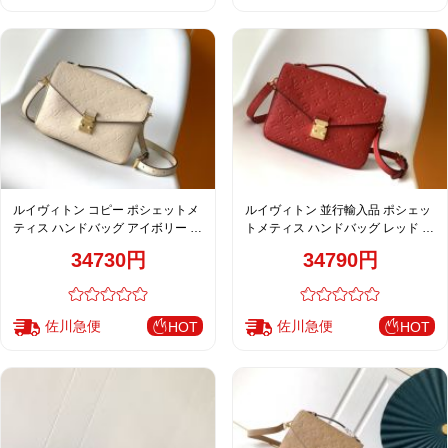
ルイヴィトン コピー ポシェットメ
ルイヴィトン 並行輸入品 ポシェッ
ティス ハンドバッグ アイボリー レ
トメティス ハンドバッグ レッド レ
ディース 新作 M44072
ディース 人気モデル M44155
34730円
34790円
佐川急便
佐川急便
HOT
HOT