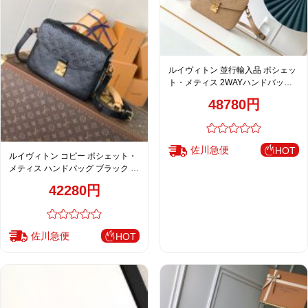
ルイヴィトン 並行輸入品 ポシェッ
ト・メティス 2WAYハンドバッグ
ベージュ ゴールド金具 エンボスレ
48780円
ザー 上品デザイン M41487
M40780
佐川急便
HOT
ルイヴィトン コピー ポシェット・
メティス ハンドバッグ ブラック エ
ンボス加工 上品モデル M41487
42280円
佐川急便
HOT