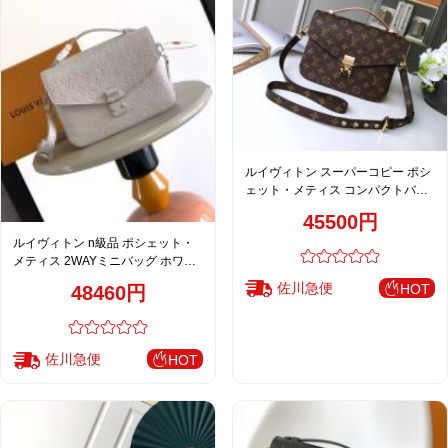
ルイヴィトン スーパーコピー ポシ
ェット・メティス コンパクトバッ
グ ブラウン モノグラム 上品デザイ
45500円
ン M40780 M44875
ルイヴィトン n級品 ポシェット・
メティス 2WAYミニバッグ ホワイ
ト エンボスレザー シルバー金具 洗
佐川急便
HOT
48460円
練デザイン M41487 M40780
佐川急便
HOT