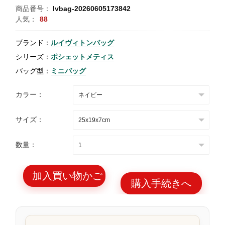
商品番号：
lvbag-20260605173842
特
人気：
88
集
ブランド：
ルイヴィトンバッグ
BLOG
シリーズ：
ポシェットメティス
バッグ型：
ミニバッグ
カラー：
ブランド バッ
バッグ種類
サイズ：
グ
数量：
加入買い物かご
購入手続きへ
最
新
製
品