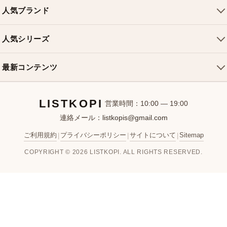
トートバッグ
配送について
人気ブランド
ショルダーバッグ
お支払い方法
ルイヴィトンバッグ
クロスボディバッグ
返品・交換
人気シリーズ
シャネルバッグ
ハンドバッグ
よくある質問
スピーディバッグ
ディオールバッグ
ミニバッグ
最新コンテンツ
お問い合わせ
ネヴァーフルバッグ
グッチバッグ
バケットバッグ
おすすめバッグ
アルマバッグ
エルメスバッグ
リュック
LISTKOPI
新着アイテム
営業時間：10:00 — 19:00
連絡メール：
listkopis@gmail.com
選び方ガイド
ブランドカテゴリ
ご利用規約
プライバシーポリシー
サイトについて
Sitemap
|
|
|
お客様レビュー
COPYRIGHT © 2026 LISTKOPI. ALL RIGHTS RESERVED.
人気ランキング