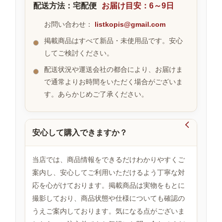
配送方法：宅配便
お届け目安：6～9日
お問い合わせ：
listkopis@gmail.com
お
掲載商品はすべて新品・未使用品です。安心
す
してご検討ください。
す
め
配送状況や運送会社の都合により、お届けま
商
品
で通常よりお時間をいただく場合がございま
す。あらかじめご了承ください。
人

気
安心して購入できますか？
商
品
当店では、商品情報をできるだけわかりやすくご
案内し、安心してご利用いただけるよう丁寧な対
応を心がけております。掲載商品は実物をもとに
セ
撮影しており、商品状態や仕様についても確認の
ー
ル
うえご案内しております。気になる点がございま
商