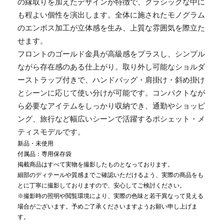
の縁取りを加えたデザインが特徴で、クラシックな中に
も程よい個性を演出します。全体に施されたモノグラム
のエンボス加工が立体感を生み、上質な雰囲気を際立た
せます。
フロントのゴールド金具が高級感をプラスし、シンプル
ながら存在感のある仕上がり。取り外し可能なショルダ
ーストラップ付きで、ハンドバッグ・肩掛け・斜め掛け
とシーンに応じて使い分けが可能です。コンパクトなが
ら必要なアイテムをしっかり収納でき、通勤やショッピ
ング、旅行など幅広いシーンで活躍するポシェット・メ
ティスモデルです。
新品・未使用
付属品：専用保存袋
掲載商品はすべて実物を撮影したものとなっております。
細部のディテールや質感までご確認いただけるよう、実際の商品をも
とに丁寧に撮影しておりますので、安心してご検討ください。
※撮影時の照明や閲覧環境により、実際の色味と若干異なって見える
場合がございます。予めご了承くださいますようお願い申し上げま
す。