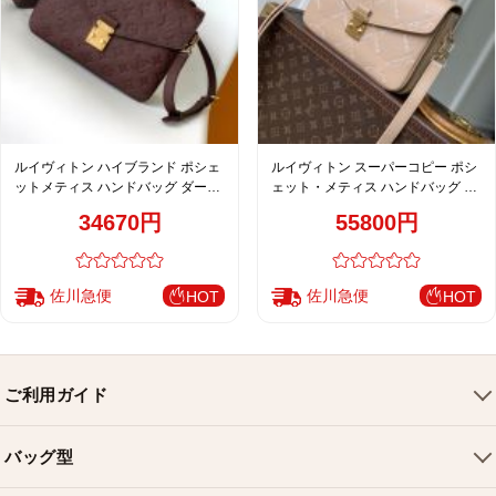
ルイヴィトン ハイブランド ポシェ
ルイヴィトン スーパーコピー ポシ
ットメティス ハンドバッグ ダーク
ェット・メティス ハンドバッグ ベ
ブラウン レディース 売れ筋
ージュ 刺繍モノグラム M29497
34670円
55800円
M46613
佐川急便
佐川急便
HOT
HOT
ご利用ガイド
会社概要
バッグ型
ご利用ガイド