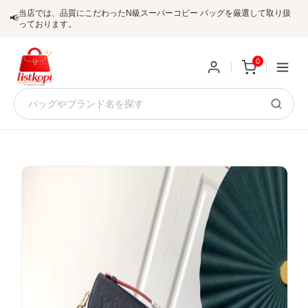
当店では、品質にこだわったN級スーパーコピー バッグを厳選して取り扱
📢
っております。
0
新
規
ロ
ユ
グ
0
ー
イ
ザ
ン
オ
ー
ー
お
listkopis@gmail.com
登
ダ
知