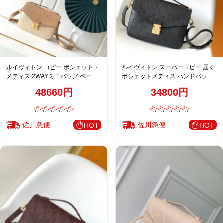
ルイヴィトン コピー ポシェット・
ルイヴィトン スーパーコピー 届く
メティス 2WAYミニバッグ ベージ
ポシェットメティス ハンドバッグ
ュ コンビカラー ゴールド金具 上品
ブラック レディース 定番 M41487
48660円
34800円
デザイン M41487 M40780
佐川急便
佐川急便
HOT
HOT