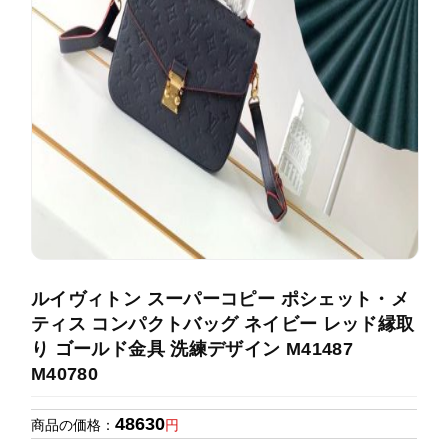
録
ホ
ー
ら
ー
ム
管
せ
バ
理
ッ
グ
通
販
人
気
ラ
ン
ルイヴィトン スーパーコピー ポシェット・メ
キ
ティス コンパクトバッグ ネイビー レッド縁取
ン
り ゴールド金具 洗練デザイン M41487
グ
M40780
新
48630
作
商品の価格：
円