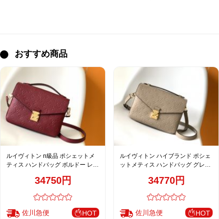
おすすめ商品
ルイヴィトン n級品 ポシェットメ
ルイヴィトン ハイブランド ポシェ
ティス ハンドバッグ ボルドー レデ
ットメティス ハンドバッグ グレー
ィース 注目商品 M41486
ジュ レディース 通販 M44881
34750円
34770円
佐川急便
佐川急便
HOT
HOT