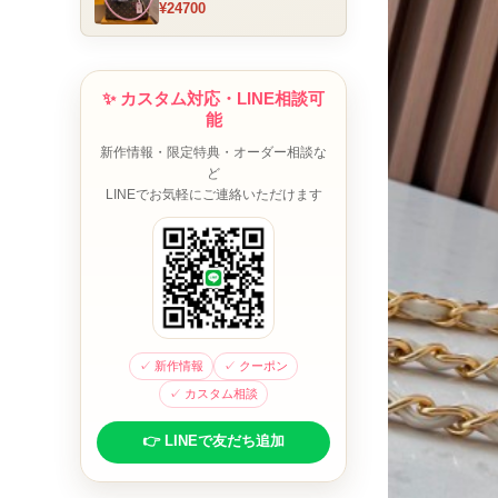
¥24700
ム チャーム装飾 ミニボスト
ンバッグ ブラウンピンク 人
気モデル
✨ カスタム対応・LINE相談可
能
新作情報・限定特典・オーダー相談な
ど
LINEでお気軽にご連絡いただけます
✓ 新作情報
✓ クーポン
✓ カスタム相談
👉 LINEで友だち追加