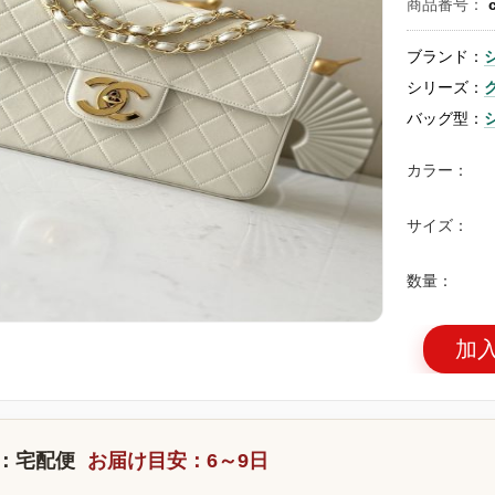
商品番号：
ブランド：
シリーズ：
バッグ型：
カラー：
サイズ：
数量：
加
：宅配便
お届け目安：6～9日