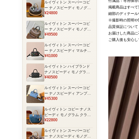
付属品：専用保存
ルイヴィトン スーパーコピ
品
掲載商品はすべて
ー ナノスピーディ モノグラ
¥24800
ム 編み込みストラップ ミニ
細部のディテール
ボストンバッグ ブラウン 人
※撮影時の照明や
ルイヴィトン スーパーコピ
気モデル
品質保証について
ー ナノスピーディ モノグラ
お届けした商品に
¥49500
ム ブラックハンドル 2WAY
ご購入後も安心し
ミニバッグ ブラウン 売れ筋
ルイヴィトン スーパーコピ
ー ナノスピーディ マルチカ
¥41000
ラーモノグラム ミニボスト
ンバッグ ブラック レディー
ルイヴィトン ハイブランド
ス
ナノスピーディ モノグラム
¥40500
シャドウ 2WAYミニバッグ
ブラック レディース
ルイヴィトン スーパーコピ
ー ナノスピーディ アンプラ
¥45300
ントレザー ミニボストンバ
ッグ ブルー レディース おす
ルイヴィトン コピー ナノス
すめ
ピーディ モノグラム クラシ
¥22800
ックデザイン ミニボストン
バッグ ブラウン 通販
ルイヴィトン スーパーコピ
ー ナノスピーディ モノグラ