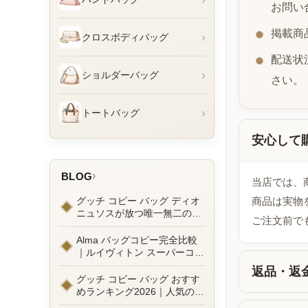
お問い
掲載商
›
クロスボディバッグ
配送状
›
ショルダーバッグ
さい。
›
トートバッグ
安心して
›
BLOG
当店では、
グッチ コピー バッグ ディオ
商品は実物
ニュソスが放つ唯一無二の魅
ご注文前で
力とは？新作ラインナップ徹
底ガイドとリアルコーデ例
Alma バッグコピー完全比較
｜ルイヴィトン スーパーコピ
ーで叶えるエレガントな日常
返品・返
グッチ コピー バッグ おすす
めランキング2026｜人気の
GGマーモントから定番モデ