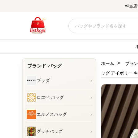
📢
当店
>
ホーム
ブラン
ブランド バッグ
ッグ アイボリー キ
›
プラダ
›
ロエベ バッグ
›
エルメスバッグ
›
グッチバッグ