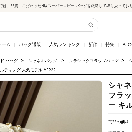
では、品質にこだわったN級スーパーコピー バッグを厳選して取り扱ってお
ホーム
バッグ通販
人気ランキング
新作
特集
BLO
|
|
|
|
|
>
>
>
ド バッグ
シャネルバッグ
クラシックフラップバッグ
ルティング 人気モデル A2222
シャネ
フラッ
ー キ
商品の価格