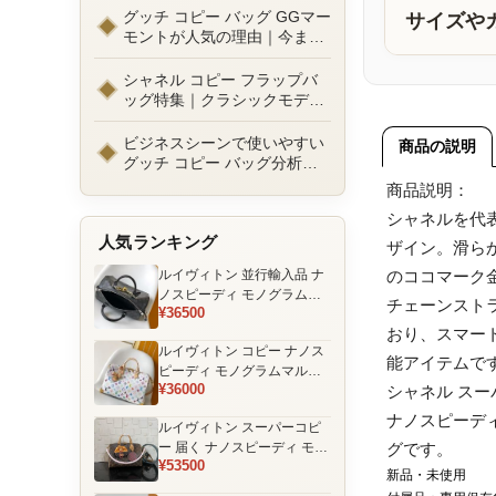
ルまで徹底比較！コピーバッ
グッチ コピー バッグ GGマー
サイズや
グ通販の選び方
モントが人気の理由｜今また
選ばれる定番ラグジュアリー
バッグとは
シャネル コピー フラップバ
ッグ特集｜クラシックモデル
の魅力と永遠に愛される理由
ビジネスシーンで使いやすい
商品の説明
グッチ コピー バッグ分析｜
通勤・商談向け人気モデル徹
商品説明：
底解説
シャネルを代
人気ランキング
ザイン。滑ら
ルイヴィトン 並行輸入品 ナ
のココマーク
ノスピーディ モノグラムエ
チェーンスト
¥36500
クリプス ブラック チェーン
おり、スマー
装飾 ミニボストンバッグ
ルイヴィトン コピー ナノス
能アイテムで
ピーディ モノグラムマルチ
¥36000
シャネル ス
カラー ホワイト ゴールド金
具 リボン装飾 ミニボストン
ナノスピーデ
ルイヴィトン スーパーコピ
バッグ
ー 届く ナノスピーディ モノ
グです。
¥53500
グラム ポーチ付き ミニボス
新品・未使用
トンバッグ ブラウン 注目商