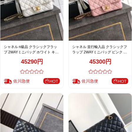
シャネル n級品 クラシックフラッ
シャネル 並行輸入品 クラシックフ
プ 2WAYミニバッグ ホワイト キル
ラップ 2WAYミニバッグ ピンク キ
ティング 通販 AS5701
ルティング レディース
45290円
45300円
佐川急便
佐川急便
HOT
HOT