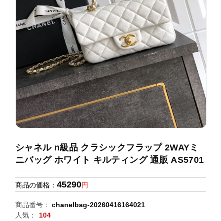
録
ホ
ー
ら
ー
ム
管
せ
バ
理
ッ
グ
通
販
人
気
ラ
ン
シャネル n級品 クラシックフラップ 2WAYミ
キ
ニバッグ ホワイト キルティング 通販 AS5701
ン
グ
45290
商品の価格：
円
新
商品番号：
chanelbag-20260416164021
作
人気：
104