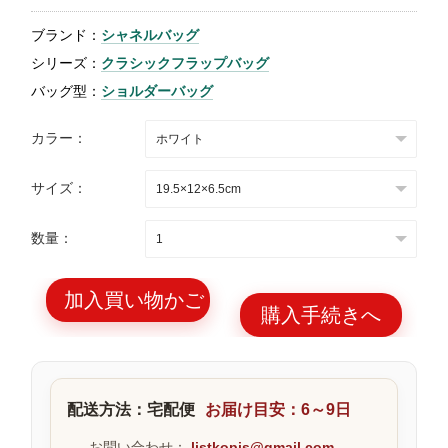
特
ブランド：
シャネルバッグ
集
シリーズ：
クラシックフラップバッグ
BLOG
バッグ型：
ショルダーバッグ
カラー：
サイズ：
ブランド バッ
バッグ種類
数量：
グ
加入買い物かご
購入手続きへ
最
新
配送方法：宅配便
お届け目安：6～9日
製
品
お問い合わせ：
listkopis@gmail.com