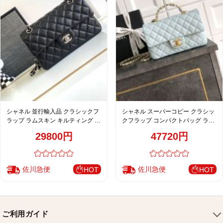
シャネル 並行輸入品 クラシックフ
シャネル スーパーコピー クラシッ
ラップ ラムスキン キルティング チ
クフラップ コンパクトバッグ ライ
ェーンショルダーバッグ ブラック
トブルー キルティング 上品仕上げ
29800円
47720円
レディース 定番
AS5702
佐川急便
佐川急便
HOT
HOT
ご利用ガイド