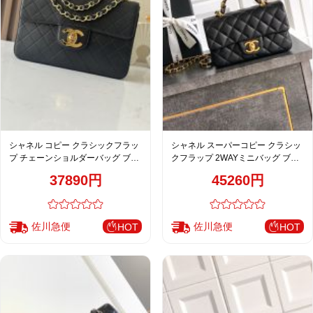
シャネル コピー クラシックフラッ
シャネル スーパーコピー クラシッ
プ チェーンショルダーバッグ ブラ
クフラップ 2WAYミニバッグ ブラ
ック キルティング 新作 A2222
ック キルティング レディース
37890円
45260円
AS5701
佐川急便
佐川急便
HOT
HOT