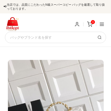
当店では、品質にこだわったN級スーパーコピー バッグを厳選して取り扱
📢
っております。
0
新
規
ロ
ユ
グ
0
ー
イ
ザ
ン
オ
ー
ー
お
listkopis@gmail.com
登
ダ
知