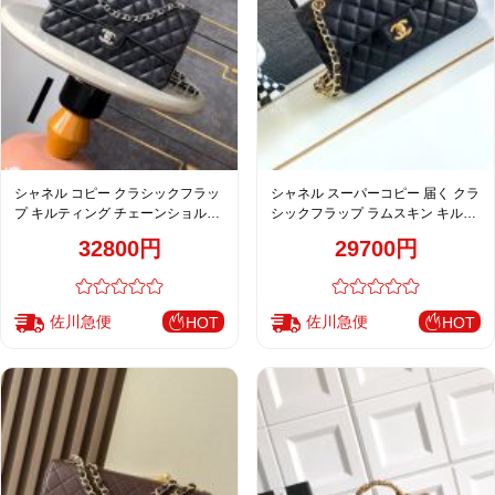
シャネル コピー クラシックフラッ
シャネル スーパーコピー 届く クラ
プ キルティング チェーンショルダ
シックフラップ ラムスキン キルテ
ーバッグ ブラック レディース 売れ
ィング チェーンショルダーバッグ
32800円
29700円
筋
ブラック レディース 注目商品
佐川急便
佐川急便
HOT
HOT