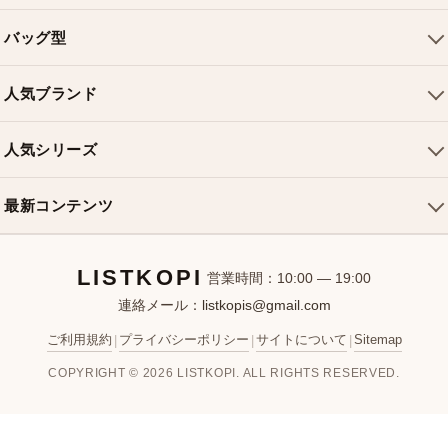
会社概要
バッグ型
ご利用ガイド
トートバッグ
配送について
人気ブランド
ショルダーバッグ
お支払い方法
ルイヴィトンバッグ
クロスボディバッグ
返品・交換
人気シリーズ
シャネルバッグ
ハンドバッグ
よくある質問
スピーディバッグ
ディオールバッグ
ミニバッグ
最新コンテンツ
お問い合わせ
ネヴァーフルバッグ
グッチバッグ
バケットバッグ
おすすめバッグ
アルマバッグ
エルメスバッグ
リュック
LISTKOPI
新着アイテム
営業時間：10:00 — 19:00
連絡メール：
listkopis@gmail.com
選び方ガイド
ブランドカテゴリ
ご利用規約
プライバシーポリシー
サイトについて
Sitemap
|
|
|
お客様レビュー
COPYRIGHT © 2026 LISTKOPI. ALL RIGHTS RESERVED.
人気ランキング