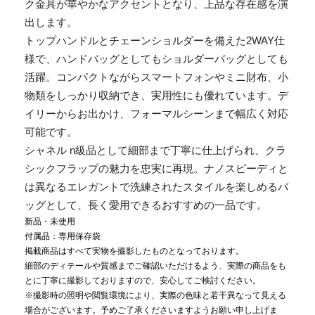
ク金具が華やかなアクセントとなり、上品な存在感を演
出します。
トップハンドルとチェーンショルダーを備えた2WAY仕
様で、ハンドバッグとしてもショルダーバッグとしても
活躍。コンパクトながらスマートフォンやミニ財布、小
物類をしっかり収納でき、実用性にも優れています。デ
イリーからお出かけ、フォーマルシーンまで幅広く対応
可能です。
シャネル n級品として細部まで丁寧に仕上げられ、クラ
シックフラップの魅力を忠実に再現。ナノスピーディと
は異なるエレガントで洗練されたスタイルを楽しめるバ
ッグとして、長く愛用できるおすすめの一品です。
新品・未使用
付属品：専用保存袋
掲載商品はすべて実物を撮影したものとなっております。
細部のディテールや質感までご確認いただけるよう、実際の商品をも
とに丁寧に撮影しておりますので、安心してご検討ください。
※撮影時の照明や閲覧環境により、実際の色味と若干異なって見える
場合がございます。予めご了承くださいますようお願い申し上げま