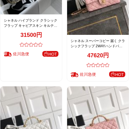
シャネル ハイブランド クラシック
フラップ キャビアスキン キルティ
ング チェーンショルダーバッグ ホ
31500円
ワイト レディース 注目商品
シャネル スーパーコピー 届く クラ
シックフラップ 2WAYハンドバッ
グ ピンク キルティング レディース
佐川急便
HOT
47620円
AS5702
佐川急便
HOT