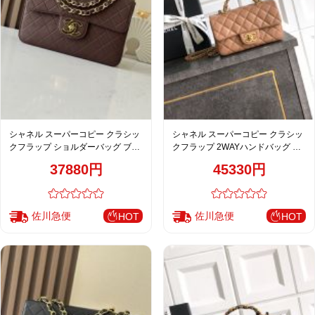
シャネル スーパーコピー クラシッ
シャネル スーパーコピー クラシッ
クフラップ ショルダーバッグ ブラ
クフラップ 2WAYハンドバッグ キ
ウン キルティング おすすめ A2222
ャメル キルティング レディース
37880円
45330円
AS5701
佐川急便
佐川急便
HOT
HOT